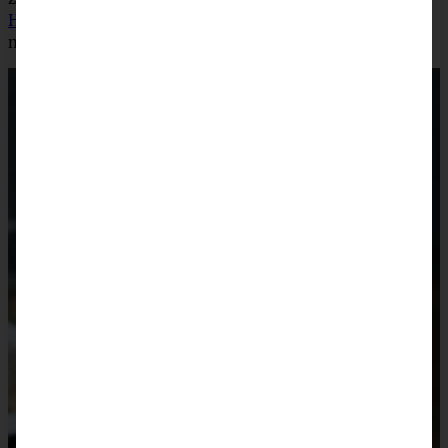
Haferflocken-Kekse
(das sind die allerliebsten Plätzchen
meiner Söhne!).