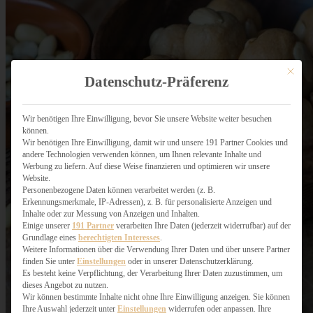
Mit dies
Datenschutz-Präferenz
Wir benötigen Ihre Einwilligung, bevor Sie unsere Website weiter besuchen
können.
Wir benötigen Ihre Einwilligung, damit wir und unsere 191 Partner Cookies und
andere Technologien verwenden können, um Ihnen relevante Inhalte und
Werbung zu liefern. Auf diese Weise finanzieren und optimieren wir unsere
Website.
Personenbezogene Daten können verarbeitet werden (z. B.
Erkennungsmerkmale, IP-Adressen), z. B. für personalisierte Anzeigen und
Inhalte oder zur Messung von Anzeigen und Inhalten.
Einige unserer
191 Partner
verarbeiten Ihre Daten (jederzeit widerrufbar) auf der
Grundlage eines
berechtigten Interesses
.
Weitere Informationen über die Verwendung Ihrer Daten und über unsere Partner
finden Sie unter
Einstellungen
oder in unserer Datenschutzerklärung.
Es besteht keine Verpflichtung, der Verarbeitung Ihrer Daten zuzustimmen, um
dieses Angebot zu nutzen.
Wir können bestimmte Inhalte nicht ohne Ihre Einwilligung anzeigen. Sie können
Ihre Auswahl jederzeit unter
Einstellungen
widerrufen oder anpassen. Ihre