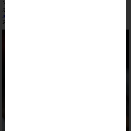
Natürlich findet Ihr bei mir auf dem Blog auch das
gelingsichere Rezept für die
klassischen Linzer Plätzchen
mit Marmelade
–
die dürfen mit Sicherheit auf keinem
Kuchenteller fehlen!