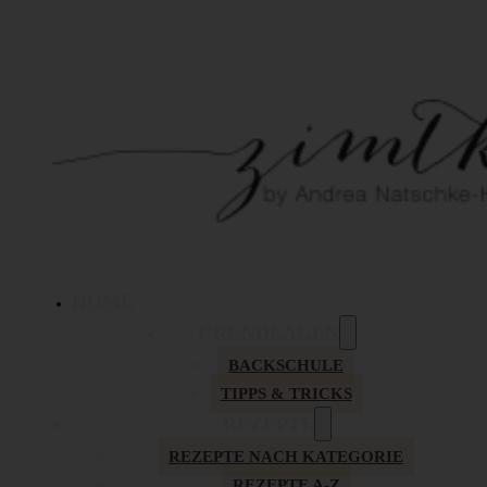
HOME
GRUNDLAGEN
BACKSCHULE
TIPPS & TRICKS
REZEPTE
REZEPTE NACH KATEGORIE
REZEPTE A-Z