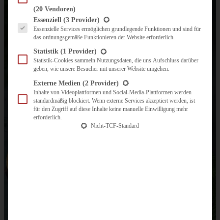
(20 Vendoren)
Es folgt eine Liste der Service-Gruppen, für die eine Einwilligung erteilt werden kann.
Essenziell
(3 Provider)
Essenzielle Services ermöglichen grundlegende Funktionen und sind für
das ordnungsgemäße Funktionieren der Website erforderlich.
Statistik
(1 Provider)
Statistik-Cookies sammeln Nutzungsdaten, die uns Aufschluss darüber
geben, wie unsere Besucher mit unserer Website umgehen.
Externe Medien
(2 Provider)
Inhalte von Videoplattformen und Social-Media-Plattformen werden
standardmäßig blockiert. Wenn externe Services akzeptiert werden, ist
für den Zugriff auf diese Inhalte keine manuelle Einwilligung mehr
erforderlich.
Nicht-TCF-Standard