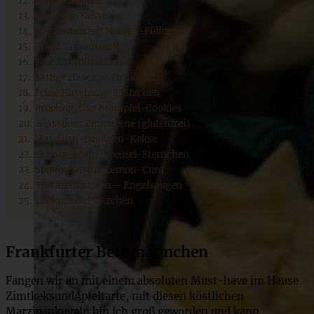
12.
Himmelsboten
13.
Nikolaus-Kekse
14.
Spitzbuben mit Nougat-Füllung
15.
Omas Traumstücke
16.
Fixe Zimthörnchen
17.
Saftige Haselnussmakronen
18.
Feine Haselnuss-Plätzchen
19.
Fruchtig, fixe Bratapfel-Cookies
20.
Klassiker: Zimtsterne (glutenfrei)
21.
Marzipan-Orangen-Kekse
22.
Schokoladen-Streusel-Sternchen
23.
Spitzbuben mit Lemon-Curd
24.
Husarenkrapfen – Engelsaugen
25.
Lebkuchen Plätzchen
Frankfurter Bethmännchen
Fangen wir an mit einem absoluten Must-have im Hause
ZimtkeksundApfeltarte, mit diesen köstlichen
Marzipankugeln bin ich groß geworden und kann