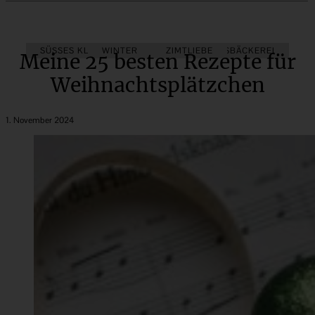
SÜSSES KLEINGEBÄCK
COOKIES
WINTER
REZEPTSAMMLUNG
ZIMTLIEBE
WEIHNACHTSBÄCKEREI
Meine 25 besten Rezepte für
Weihnachtsplätzchen
1. November 2024