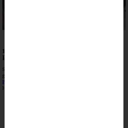
1 Schokoladen-Teig – 3 verschiedene
Plätzchen
Super easy, denn Ihr braucht nur einen Teig und könnt
gleich drei verschiedene Sorten an
Schokoladen-
Plätzchen
backen, darunter Kipferl, Nougat-Sterne und
Husarenkrapfen!