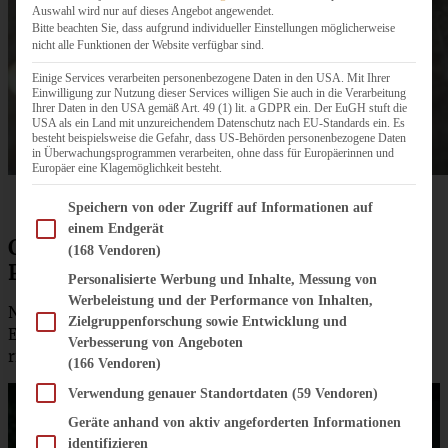
Auswahl wird nur auf dieses Angebot angewendet.
Bitte beachten Sie, dass aufgrund individueller Einstellungen möglicherweise
nicht alle Funktionen der Website verfügbar sind.
Einige Services verarbeiten personenbezogene Daten in den USA. Mit Ihrer
Einwilligung zur Nutzung dieser Services willigen Sie auch in die Verarbeitung
Ihrer Daten in den USA gemäß Art. 49 (1) lit. a GDPR ein. Der EuGH stuft die
USA als ein Land mit unzureichendem Datenschutz nach EU-Standards ein. Es
besteht beispielsweise die Gefahr, dass US-Behörden personenbezogene Daten
in Überwachungsprogrammen verarbeiten, ohne dass für Europäerinnen und
Europäer eine Klagemöglichkeit besteht.
Im Folgenden finden Sie eine Liste der Zwecke des IAB Transparency and Consent Fram
Speichern von oder Zugriff auf Informationen auf
einem Endgerät
Cinnamon-Roll-Cookies – Zimtrollen-
(168 Vendoren)
Plätzchen
Personalisierte Werbung und Inhalte, Messung von
Werbeleistung und der Performance von Inhalten,
Natürlich hat Frau Zimtkeks auch einen Zimtkeks für
Zielgruppenforschung sowie Entwicklung und
Euch in petto: mein Rezept für absolut easy peasy und
Verbesserung von Angeboten
richtig leckere
Zimtrollen-Plätzchen
(166 Vendoren)
Verwendung genauer Standortdaten
(59 Vendoren)
Geräte anhand von aktiv angeforderten Informationen
identifizieren