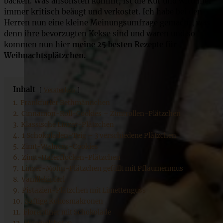
backen. Was ansonsten kommt, ist die Kür und wird hier
immer kritisch beäugt und verkostet. Ich habe bei den
Herren nun eine kleine Meinungsumfrage gemacht, was
denn ihre bevorzugten Kekse sind und waren und so
kommen nun hier
meine 25 besten Rezepte für
Weihnachtsplätzchen.
Inhalt
Verstecken
1.
Frankfurter Bethmännchen
2.
Cinnamon-Roll-Cookies – Zimtrollen-Plätzchen
3.
Klassische Linzer-Plätzchen
4.
1 Schokoladen-Teig – 3 verschiedene Plätzchen
5.
Zimt-Walnuss-Cookies
6.
Zimt-Haferflocken-Plätzchen
7.
Linzer-Mohn-Plätzchen gefüllt mit Pflaumenmus
8.
Vanillekipferl
9.
Pistazien-Plätzchen mit Limettenguss
10.
Saftige Kokosmakronen
11.
Florentiner mit Schokolade