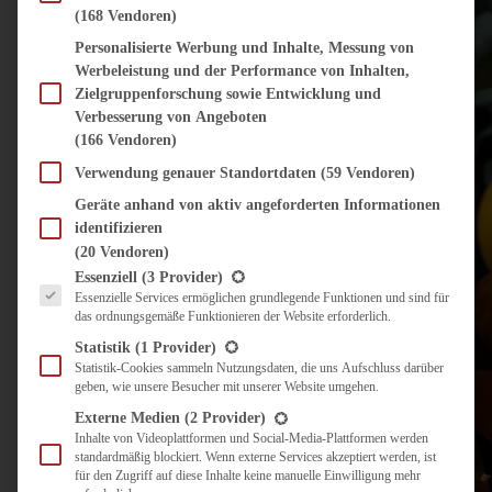
(168 Vendoren)
Personalisierte Werbung und Inhalte, Messung von
Werbeleistung und der Performance von Inhalten,
Zielgruppenforschung sowie Entwicklung und
Verbesserung von Angeboten
(166 Vendoren)
Verwendung genauer Standortdaten
(59 Vendoren)
Geräte anhand von aktiv angeforderten Informationen
identifizieren
(20 Vendoren)
Es folgt eine Liste der Service-Gruppen, für die eine Einwilligung erteilt werden kann.
Essenziell
(3 Provider)
Essenzielle Services ermöglichen grundlegende Funktionen und sind für
das ordnungsgemäße Funktionieren der Website erforderlich.
Statistik
(1 Provider)
Statistik-Cookies sammeln Nutzungsdaten, die uns Aufschluss darüber
geben, wie unsere Besucher mit unserer Website umgehen.
Externe Medien
(2 Provider)
Inhalte von Videoplattformen und Social-Media-Plattformen werden
standardmäßig blockiert. Wenn externe Services akzeptiert werden, ist
für den Zugriff auf diese Inhalte keine manuelle Einwilligung mehr