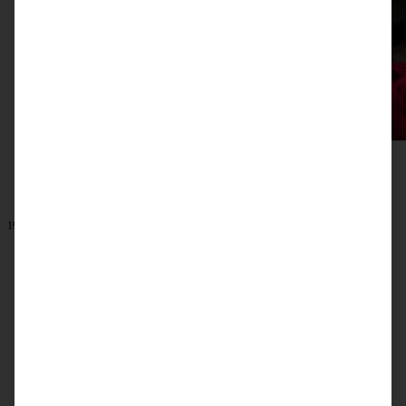
19. November 2023
Cremiger Schokoladen-Haselnuss-Cheesecake
ZUM BEITRAG