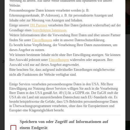
Werbung zu liefern. Auf diese Weise finanzieren und optimieren wir unsere
Website.
Personenbezogene Daten können verarbeitet werden (z. B.
Erkennungsmerkmale, IP-Adressen), z. B. für personalisierte Anzeigen und
Inhalte oder zur Messung von Anzeigen und Inhalten.
Einige unserer
191 Partner
verarbeiten Ihre Daten (jederzeit widerrufbar) auf der
Grundlage eines
berechtigten Interesses
.
Weitere Informationen über die Verwendung Ihrer Daten und über unsere Partner
finden Sie unter
Einstellungen
oder in unserer Datenschutzerklärung.
Es besteht keine Verpflichtung, der Verarbeitung Ihrer Daten zuzustimmen, um
dieses Angebot zu nutzen.
Wir können bestimmte Inhalte nicht ohne Ihre Einwilligung anzeigen. Sie können
Ihre Auswahl jederzeit unter
Einstellungen
widerrufen oder anpassen. Ihre
20. November 2024
Auswahl wird nur auf dieses Angebot angewendet.
Saftiger Winter-Schokoladen-Gugelhupf mit Apfel
Bitte beachten Sie, dass aufgrund individueller Einstellungen möglicherweise
nicht alle Funktionen der Website verfügbar sind.
Einige Services verarbeiten personenbezogene Daten in den USA. Mit Ihrer
Einwilligung zur Nutzung dieser Services willigen Sie auch in die Verarbeitung
Ihrer Daten in den USA gemäß Art. 49 (1) lit. a GDPR ein. Der EuGH stuft die
ZUM BEITRAG
USA als ein Land mit unzureichendem Datenschutz nach EU-Standards ein. Es
besteht beispielsweise die Gefahr, dass US-Behörden personenbezogene Daten
in Überwachungsprogrammen verarbeiten, ohne dass für Europäerinnen und
Europäer eine Klagemöglichkeit besteht.
Im Folgenden finden Sie eine Liste der Zwecke des IAB Transparency and Consent Fram
Speichern von oder Zugriff auf Informationen auf
einem Endgerät