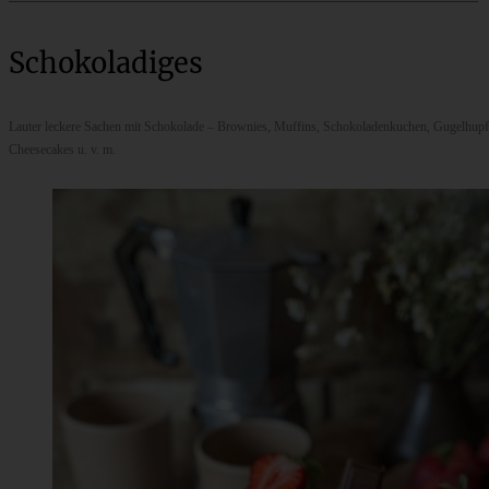
Schokoladiges
Lauter leckere Sachen mit Schokolade – Brownies, Muffins, Schokoladenkuchen, Gugelhupf
Cheesecakes u. v. m.