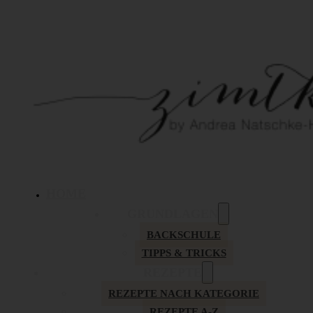
HOME
GRUNDLAGEN
BACKSCHULE
TIPPS & TRICKS
REZEPTE
REZEPTE NACH KATEGORIE
REZEPTE A-Z