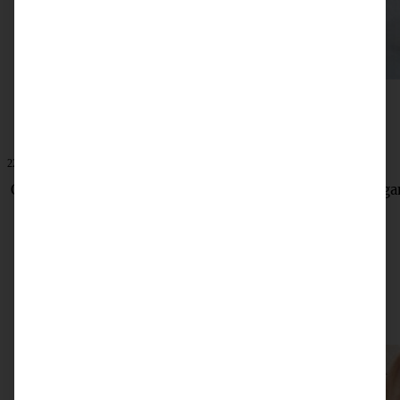
22. Juli 2022
Cowboy Caviar – Bohnensalat mit Limetten-Dressing vega
ZUM BEITRAG