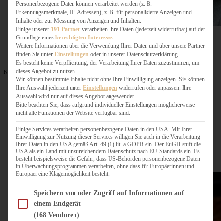
Personenbezogene Daten können verarbeitet werden (z. B.
Erkennungsmerkmale, IP-Adressen), z. B. für personalisierte Anzeigen und
Inhalte oder zur Messung von Anzeigen und Inhalten.
Einige unserer
191 Partner
verarbeiten Ihre Daten (jederzeit widerrufbar) auf der
Grundlage eines
berechtigten Interesses
.
Weitere Informationen über die Verwendung Ihrer Daten und über unsere Partner
finden Sie unter
Einstellungen
oder in unserer Datenschutzerklärung.
Es besteht keine Verpflichtung, der Verarbeitung Ihrer Daten zuzustimmen, um
dieses Angebot zu nutzen.
6. Juli 2023
Wir können bestimmte Inhalte nicht ohne Ihre Einwilligung anzeigen. Sie können
Bester veganer Tabouleh-Salat
Ihre Auswahl jederzeit unter
Einstellungen
widerrufen oder anpassen. Ihre
Auswahl wird nur auf dieses Angebot angewendet.
Bitte beachten Sie, dass aufgrund individueller Einstellungen möglicherweise
nicht alle Funktionen der Website verfügbar sind.
ZUM BEITRAG
Einige Services verarbeiten personenbezogene Daten in den USA. Mit Ihrer
Einwilligung zur Nutzung dieser Services willigen Sie auch in die Verarbeitung
Ihrer Daten in den USA gemäß Art. 49 (1) lit. a GDPR ein. Der EuGH stuft die
USA als ein Land mit unzureichendem Datenschutz nach EU-Standards ein. Es
besteht beispielsweise die Gefahr, dass US-Behörden personenbezogene Daten
in Überwachungsprogrammen verarbeiten, ohne dass für Europäerinnen und
Europäer eine Klagemöglichkeit besteht.
Im Folgenden finden Sie eine Liste der Zwecke des IAB Transparency and Consent Fram
Speichern von oder Zugriff auf Informationen auf
einem Endgerät
(168 Vendoren)