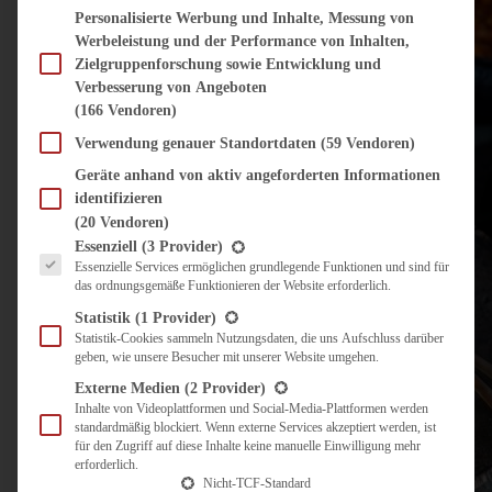
Personalisierte Werbung und Inhalte, Messung von
Werbeleistung und der Performance von Inhalten,
Zielgruppenforschung sowie Entwicklung und
Verbesserung von Angeboten
(166 Vendoren)
Verwendung genauer Standortdaten
(59 Vendoren)
Geräte anhand von aktiv angeforderten Informationen
identifizieren
(20 Vendoren)
Es folgt eine Liste der Service-Gruppen, für die eine Einwilligung erteilt werden kann.
Essenziell
(3 Provider)
Essenzielle Services ermöglichen grundlegende Funktionen und sind für
das ordnungsgemäße Funktionieren der Website erforderlich.
Statistik
(1 Provider)
Statistik-Cookies sammeln Nutzungsdaten, die uns Aufschluss darüber
geben, wie unsere Besucher mit unserer Website umgehen.
Externe Medien
(2 Provider)
Inhalte von Videoplattformen und Social-Media-Plattformen werden
standardmäßig blockiert. Wenn externe Services akzeptiert werden, ist
für den Zugriff auf diese Inhalte keine manuelle Einwilligung mehr
erforderlich.
Nicht-TCF-Standard