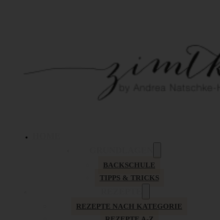
HOME
GRUNDLAGEN
BACKSCHULE
TIPPS & TRICKS
REZEPTE
REZEPTE NACH KATEGORIE
REZEPTE A-Z