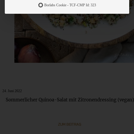
Borlabs Cookie - TCF-CMP Id: 323
24. Juni 2022
Sommerlicher Quinoa-Salat mit Zitronendressing (vegan)
ZUM BEITRAG