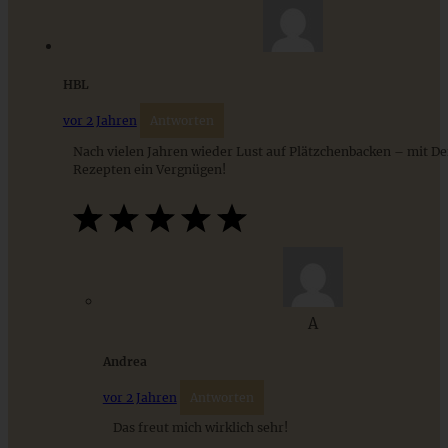
ZUM BEITRAG
HBL
vor 2 Jahren
Antworten
Nach vielen Jahren wieder Lust auf Plätzchenbacken – mit D
Rezepten ein Vergnügen!
Feine Linzer-Plätzchen mit Marmelade
A
Andrea
ZUM BEITRAG
vor 2 Jahren
Antworten
Das freut mich wirklich sehr!