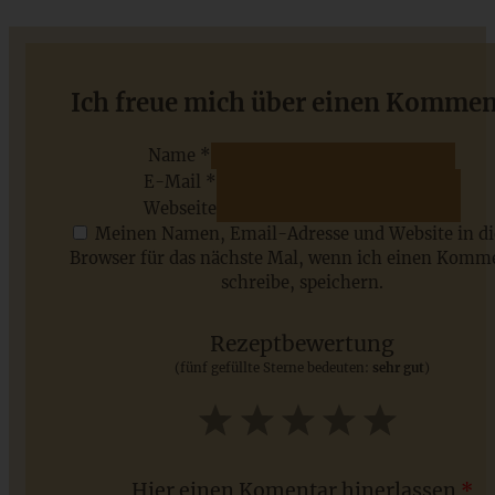
Einfache Cranberry-Orangen-Plätzchen – fruchtig,
Ich freue mich über einen Kommen
buttrig, perfekt für die Winterzeit
Name *
E-Mail *
ZUM BEITRAG
Webseite
Meinen Namen, Email-Adresse und Website in d
Browser für das nächste Mal, wenn ich einen Komm
schreibe, speichern.
Saisonale Rezepte im Juli - meine 7 sommerlichen
Lieblinge, die Ihr jetzt unbedingt ausprobieren solltet
Rezeptbewertung
(fünf gefüllte Sterne bedeuten:
sehr gut
)
ZUM BEITRAG
1
2
3
4
5
Star
Stars
Stars
Stars
Stars
Hier einen Komentar hinerlassen
*