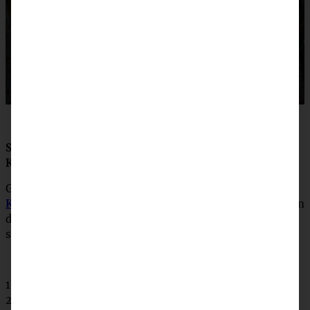
So, hier gibt es die ganzen lieben Kolleginnen und
Kollegen, die ein Türchen für Euch füllen!
Gestern gab es bei Jana einen wunderbaren
veganen
Kaffee-Schokoladen-Gugelhupf mit Karamell
und morgen
dürft Ihr dann bei der lieben
Sarah von Feiertäglich
stöbern!
1. Dezember |
Jankes Seelenschmaus
2. Dezember |
Maras Wunderland