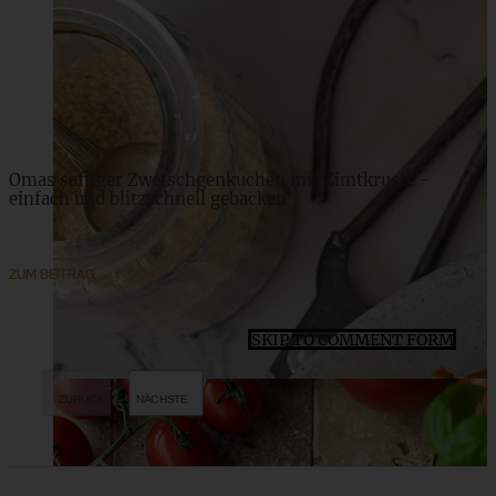
ZUM BEITRAG
Omas saftiger Zwetschgenkuchen mit Zimtkruste -
einfach und blitzschnell gebacken
ZUM BEITRAG
SKIP TO COMMENT FORM