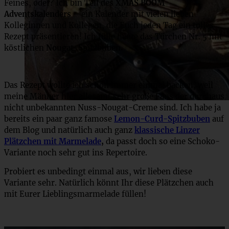
Feines, oder? Ich bin Teil des
XMAS BOOM
Adventskalenders –
ein Kalender mit vielen lieben
Kolleginnen und Kollegen, die Euch jeden Tag ein tolles
Rezept präsentieren! Ich fülle heute das Türchen Nr. 5 mit
köstlichen
Nougat-Spitzbuben.
Das Rezept wollte ich schon immer einmal backen, weil
meine Männer hier allesamt sehr große Fans der durchaus
nicht unbekannten Nuss-Nougat-Creme sind. Ich habe ja
bereits ein paar ganz famose
Lemon-Curd-Spitzbuben
auf
dem Blog und natürlich auch ganz
klassische Linzer
Plätzchen mit Marmelade
,
da passt doch so eine Schoko-
Variante noch sehr gut ins Repertoire.
Probiert es unbedingt einmal aus, wir lieben diese
Variante sehr. Natürlich könnt Ihr diese Plätzchen auch
mit Eurer Lieblingsmarmelade füllen!