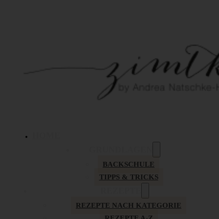
HOME
GRUNDLAGEN
BACKSCHULE
TIPPS & TRICKS
REZEPTE
REZEPTE NACH KATEGORIE
REZEPTE A-Z