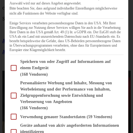
Auswahl wird nur auf dieses Angebot angewendet.
ca. 150 g Nuss-Nougat
Bitte beachten Sie, dass aufgrund individueller Einstellungen möglicherweise
nicht alle Funktionen der Website verfügbar sind.
Schokoladenglasur
Einige Services verarbeiten personenbezogene Daten in den USA. Mit Ihrer
Einwilligung zur Nutzung dieser Services willigen Sie auch in die Verarbeitung
Ihrer Daten in den USA gemäß Art. 49 (1) lit. a GDPR ein. Der EuGH stuft die
USA als ein Land mit unzureichendem Datenschutz nach EU-Standards ein. Es
Ausstecher Tannenbaum
besteht beispielsweise die Gefahr, dass US-Behörden personenbezogene Daten
in Überwachungsprogrammen verarbeiten, ohne dass für Europäerinnen und
Europäer eine Klagemöglichkeit besteht.
Ausstecher Blume
Im Folgenden finden Sie eine Liste der Zwecke des IAB Transparency and Consent Fram
Speichern von oder Zugriff auf Informationen auf
einem Endgerät
(168 Vendoren)
Personalisierte Werbung und Inhalte, Messung von
Werbeleistung und der Performance von Inhalten,
Zielgruppenforschung sowie Entwicklung und
Verbesserung von Angeboten
(166 Vendoren)
Verwendung genauer Standortdaten
(59 Vendoren)
Geräte anhand von aktiv angeforderten Informationen
identifizieren