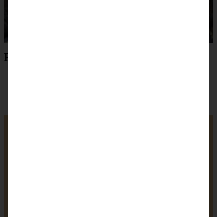
Rezept zum Drucken
Nougat-Spitzbuben –
Mürbe Plätzchen mit
Nougat
1
2
3
4
5