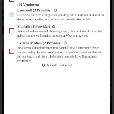
(20 Vendoren)
Es folgt eine Liste der Service-Gruppen, für die eine Einwilligung erteilt werden kann.
Essenziell
(3 Provider)
Essenzielle Services ermöglichen grundlegende Funktionen und sind für
das ordnungsgemäße Funktionieren der Website erforderlich.
Statistik
(1 Provider)
Statistik-Cookies sammeln Nutzungsdaten, die uns Aufschluss darüber
geben, wie unsere Besucher mit unserer Website umgehen.
Externe Medien
(2 Provider)
Inhalte von Videoplattformen und Social-Media-Plattformen werden
standardmäßig blockiert. Wenn externe Services akzeptiert werden, ist
für den Zugriff auf diese Inhalte keine manuelle Einwilligung mehr
erforderlich.
Nicht-TCF-Standard