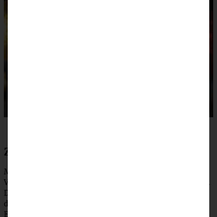
Zubereitung Nougat Spitzbuben
Mehl, Salz, die gemahlenen Mandeln, Zucker und den
Vanillezucker in die Schüssel der Küchenmaschine geben.
Das Ei und die Butter in kleinen Würfeln zufügen und mit
dem Knethaken zu einem Teig zusammenkneten.
Eventuell noch mit den Händen fertig kneten, dann in