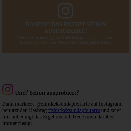
HAST DU DAS REZEPT SCHON
AUSPROBIERT?
Teile ein Foto und tagge mich bei Instagram, ich kann kaum
erwarten zu sehen, was Du aus dem Rezept gemacht hast.
Und? Schon ausprobiert?
Dann markiert @zimtkeksundapfeltarte auf Instagram,
benutzt den Hashtag
#zimtkeksundapfeltarte
und zeigt
mir unbedingt das Ergebnis, ich freue mich darüber
immer riesig!