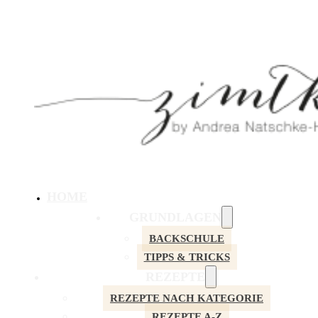
HOME
GRUNDLAGEN
BACKSCHULE
TIPPS & TRICKS
REZEPTE
REZEPTE NACH KATEGORIE
REZEPTE A-Z