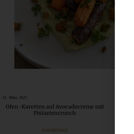
21. März 2025
30. De
Ofen-Karotten auf Avocadocreme mit
Fri
Pistaziencrunch
ZUM BEITRAG