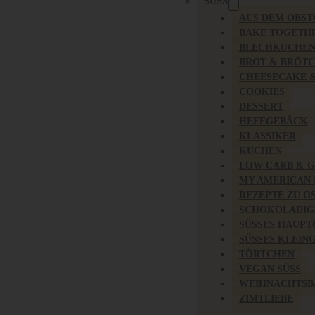
SÜSS
AUS DEM OBS
BAKE TOGETH
BLECHKUCHE
BROT & BRÖT
CHEESECAKE 
COOKIES
DESSERT
HEFEGEBÄCK
KLASSIKER
KUCHEN
LOW CARB & 
MY AMERICAN
REZEPTE ZU O
SCHOKOLADIG
SÜSSES HAUPT
SÜSSES KLEING
TÖRTCHEN
VEGAN SÜSS
WEIHNACHTSB
ZIMTLIEBE