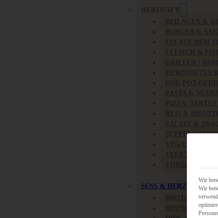
HERZHAFT
BEILAGEN & G
BURGER & SA
FIX AUF DEM T
FLEISCH & FIS
GRILLEN / BA
HERZHAFTES 
ONE-POT-GERI
PASTA & NUDE
PIZZA, TARTES
REIS & RISOTT
SALATE & SNA
SUPPENKASPE
VEGAN HERZH
VEGETARISCH
VORSPEISEN
Wir benö
SÜSS & HERZHAFT
Wir benö
verwende
BROTAUFSTRI
optimier
BRUNCH & FR
Persone