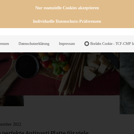
Nur essenzielle Cookies akzeptieren
Individuelle Datenschutz-Präferenzen
renzen
Datenschutzerklärung
Impressum
Borlabs Cookie - TCF-CMP Id
zember 2022
 perfekte Antipasti Platte für viele