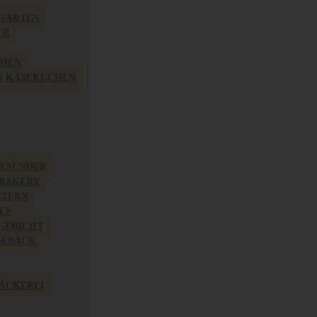
TGARTEN
ER
N
CHEN
& KÄSEKUCHEN
GESÜNDER
 BAKERY
STERN
ES
GERICHT
EBÄCK
ÄCKEREI