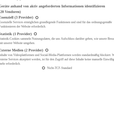
Geräte anhand von aktiv angeforderten Informationen identifizieren
(20 Vendoren)
t eine Liste der Service-Gruppen, für die eine Einwilligung erteilt werden ka
Essenziell
(3 Provider)
Essenzielle Services ermöglichen grundlegende Funktionen und sind für das ordnungsgemäße
Funktionieren der Website erforderlich.
Statistik
(1 Provider)
Statistik-Cookies sammeln Nutzungsdaten, die uns Aufschluss darüber geben, wie unsere Besu
mit unserer Website umgehen.
Externe Medien
(2 Provider)
Inhalte von Videoplattformen und Social-Media-Plattformen werden standardmäßig blockiert. 
externe Services akzeptiert werden, ist für den Zugriff auf diese Inhalte keine manuelle Einwill
mehr erforderlich.
Nicht-TCF-Standard