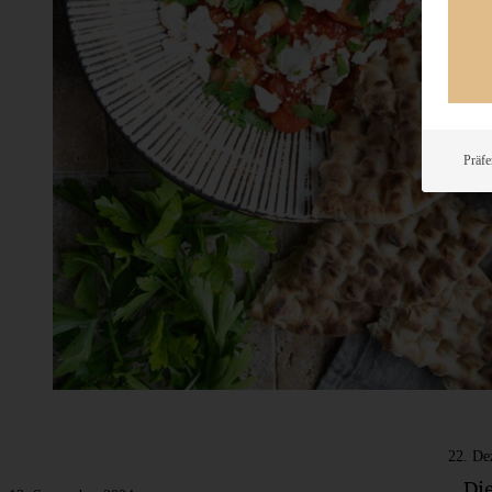
Präfe
22. De
Die