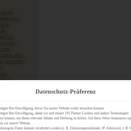
EMÜSE
NDWICHES
ISCH
CH
RBECUE
BACKEN
CHTE
LGERICHTE
 & QUICHES
O
CKS
REIEN
AFT
Datenschutz-Präferenz
ES
tigen Ihre Einwilligung, bevor Sie unsere Website weiter besuchen können.
tigen Ihre Einwilligung, damit wir und unsere 191 Partner Cookies und andere Technologien
n können, um Ihnen relevante Inhalte und Werbung zu liefern. Auf diese Weise finanzieren u
CH
en wir unsere Website.
ÜHSTÜCK
nbezogene Daten können verarbeitet werden (z. B. Erkennungsmerkmale, IP-Adressen), z. B. f