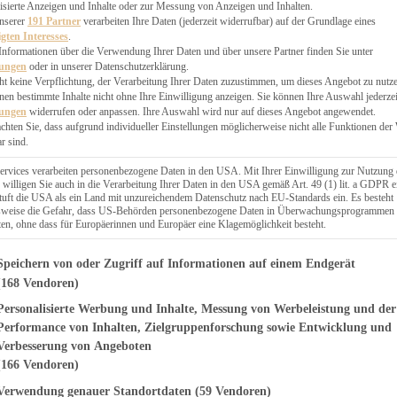
 CHUTNEYS
isierte Anzeigen und Inhalte oder zur Messung von Anzeigen und Inhalten.
INGSESSEN
unserer
191 Partner
verarbeiten Ihre Daten (jederzeit widerrufbar) auf der Grundlage eines
igten Interesses
.
HENKE
Informationen über die Verwendung Ihrer Daten und über unsere Partner finden Sie unter
E
lungen
oder in unserer Datenschutzerklärung.
ES
ht keine Verpflichtung, der Verarbeitung Ihrer Daten zuzustimmen, um dieses Angebot zu nutz
en bestimmte Inhalte nicht ohne Ihre Einwilligung anzeigen. Sie können Ihre Auswahl jederzei
lungen
widerrufen oder anpassen. Ihre Auswahl wird nur auf dieses Angebot angewendet.
achten Sie, dass aufgrund individueller Einstellungen möglicherweise nicht alle Funktionen der
r sind.
WEGS
ervices verarbeiten personenbezogene Daten in den USA. Mit Ihrer Einwilligung zur Nutzung 
 willigen Sie auch in die Verarbeitung Ihrer Daten in den USA gemäß Art. 49 (1) lit. a GDPR e
uft die USA als ein Land mit unzureichendem Datenschutz nach EU-Standards ein. Es besteht
lsweise die Gefahr, dass US-Behörden personenbezogene Daten in Überwachungsprogrammen
Suche
ten, ohne dass für Europäerinnen und Europäer eine Klagemöglichkeit besteht.
genden finden Sie eine Liste der Zwecke des IAB Transparency and Consent Fr
Speichern von oder Zugriff auf Informationen auf einem Endgerät
(168 Vendoren)
sen
Personalisierte Werbung und Inhalte, Messung von Werbeleistung und der
Performance von Inhalten, Zielgruppenforschung sowie Entwicklung und
Verbesserung von Angeboten
(166 Vendoren)
Verwendung genauer Standortdaten
(59 Vendoren)