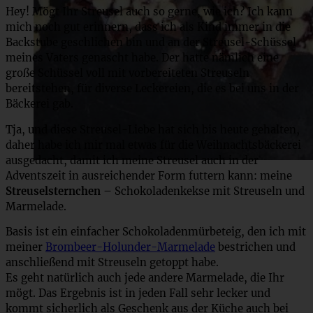
Hey! Mögt Ihr Streusel auch so gerne, wie ich? Ich kann
mich noch gut erinnern, dass ich als Kind immer in die
Backstube geschlichen bin und an der Streusel-Schüssel
meines Vaters genascht habe. Der hatte nämlich eine
große Schüssel voll mit vorbereiteten Streuseln
bereitstehen, für diverse Leckereien, die es bei uns in der
Bäckerei gab.
Tja, und diese Streusel-Liebe hat sich bis heute gehalten,
daher habe ich mir mal etwas für die Weihnachtsbäckerei
ausgedacht, damit ich meine Streusel auch in der
Adventszeit in ausreichender Form futtern kann: meine
Streuselsternchen –
Schokoladenkekse mit Streuseln und
Marmelade.
Basis ist ein einfacher Schokoladenmürbeteig, den ich mit
meiner
Brombeer-Holunder-Marmelade
bestrichen und
anschließend mit Streuseln getoppt habe.
Es geht natürlich auch jede andere Marmelade, die Ihr
mögt. Das Ergebnis ist in jeden Fall sehr lecker und
kommt sicherlich als Geschenk aus der Küche auch bei