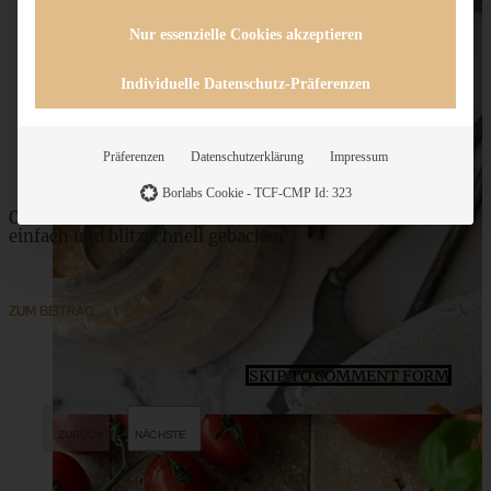
Meine besten 12 Weihnachts-Plätzchen-Rezepte –
Nur essenzielle Cookies akzeptieren
einfach und gelingsicher
Individuelle Datenschutz-Präferenzen
ZUM BEITRAG
Präferenzen
Datenschutzerklärung
Impressum
Borlabs Cookie - TCF-CMP Id: 323
Omas saftiger Zwetschgenkuchen mit Zimtkruste -
einfach und blitzschnell gebacken
ZUM BEITRAG
SKIP TO COMMENT FORM