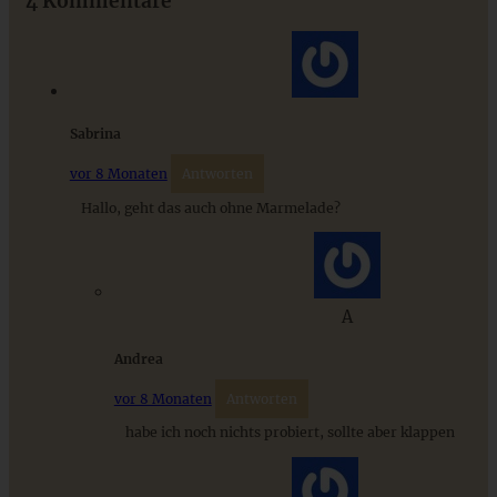
4 Kommentare
ZUM BEITRAG
Sabrina
vor 8 Monaten
Antworten
Hallo, geht das auch ohne Marmelade?
A
Andrea
Spitzbuben mit Lemon-Curd
vor 8 Monaten
Antworten
habe ich noch nichts probiert, sollte aber klappen
ZUM BEITRAG