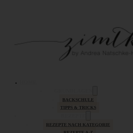
HOME
GRUNDLAGEN
BACKSCHULE
TIPPS & TRICKS
REZEPTE
REZEPTE NACH KATEGORIE
REZEPTE A-Z