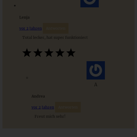
9 saisonale Rezepte im August – die besten Ideen mit Obst
Lenja
& Gemüse der Saison
vor 2 Jahren
Antworten
Total lecker, hat super funktioniert
ZUM BEITRAG
A
Andrea
vor 2 Jahren
Antworten
Freut mich sehr!
Meine 20 besten Weihnachts-Plätzchen-Rezepte