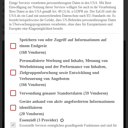
125 g Mehl
Einige Services verarbeiten personenbezogene Daten in den USA. Mit Ihrer
Einwilligung zur Nutzung dieser Services willigen Sie auch in die Verarbeitung
40 g Zucker
Ihrer Daten in den USA gemäß Art. 49 (1) lit. a GDPR ein. Der EuGH stuft die
1 Päckchen Bourbon-Vanillezucker
USA als ein Land mit unzureichendem Datenschutz nach EU-Standards ein. Es
besteht beispielsweise die Gefahr, dass US-Behörden personenbezogene Daten
in Überwachungsprogrammen verarbeiten, ohne dass für Europäerinnen und
Gelee/Konfitüre nach Wahl (gut passt z.B. Johannisbeergelee,
Europäer eine Klagemöglichkeit besteht.
Brombeermarmelade oder andere dunkle Marmelade)
Im Folgenden finden Sie eine Liste der Zwecke des IAB Transparency and Consent Fram
Speichern von oder Zugriff auf Informationen auf
einem Endgerät
(168 Vendoren)
Personalisierte Werbung und Inhalte, Messung von
Werbeleistung und der Performance von Inhalten,
Zielgruppenforschung sowie Entwicklung und
Verbesserung von Angeboten
(166 Vendoren)
Verwendung genauer Standortdaten
(59 Vendoren)
Geräte anhand von aktiv angeforderten Informationen
identifizieren
(20 Vendoren)
Es folgt eine Liste der Service-Gruppen, für die eine Einwilligung erteilt werden kann.
Essenziell
(3 Provider)
Essenzielle Services ermöglichen grundlegende Funktionen und sind für