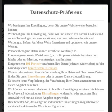
Mit dies
Datenschutz-Präferenz
Wir benötigen Ihre Einwilligung, bevor Sie unsere Website weiter besuchen
Zutaten für Streuselsternchen –
können.
Wir benötigen Ihre Einwilligung, damit wir und unsere 191 Partner Cookies und
Schokoladenkekse mit Streuseln und
andere Technologien verwenden können, um Ihnen relevante Inhalte und
Marmelade
Werbung zu liefern. Auf diese Weise finanzieren und optimieren wir unsere
Website.
Personenbezogene Daten können verarbeitet werden (z. B.
Zutaten:
Erkennungsmerkmale, IP-Adressen), z. B. für personalisierte Anzeigen und
Inhalte oder zur Messung von Anzeigen und Inhalten.
Teig:
Einige unserer
191 Partner
verarbeiten Ihre Daten (jederzeit widerrufbar) auf der
250 g Mehl
Grundlage eines
berechtigten Interesses
.
20 g Kakao
Weitere Informationen über die Verwendung Ihrer Daten und über unsere Partner
finden Sie unter
Einstellungen
oder in unserer Datenschutzerklärung.
1 TL Backpulver
Es besteht keine Verpflichtung, der Verarbeitung Ihrer Daten zuzustimmen, um
70 g Zucker
dieses Angebot zu nutzen.
1 Ei
Wir können bestimmte Inhalte nicht ohne Ihre Einwilligung anzeigen. Sie können
Ihre Auswahl jederzeit unter
Einstellungen
widerrufen oder anpassen. Ihre
125 g weiche Butter
Auswahl wird nur auf dieses Angebot angewendet.
Bitte beachten Sie, dass aufgrund individueller Einstellungen möglicherweise
Streusel:
nicht alle Funktionen der Website verfügbar sind.
90 g weiche Butter