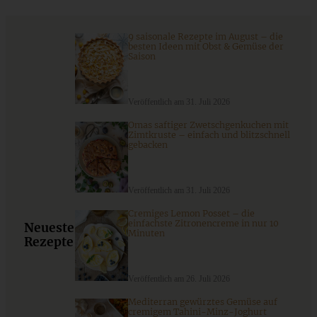
9 saisonale Rezepte im August – die
besten Ideen mit Obst & Gemüse der
ZUM BEITRAG
Saison
Veröffentlich am 31. Juli 2026
Cremiges Lemon Posset - die einfachste Zitronencreme in
nur 10 Minuten
Omas saftiger Zwetschgenkuchen mit
Zimtkruste – einfach und blitzschnell
gebacken
ZUM BEITRAG
Veröffentlich am 31. Juli 2026
Cremiges Lemon Posset – die
einfachste Zitronencreme in nur 10
Neueste
Minuten
Rezepte
Veröffentlich am 26. Juli 2026
Mediterran gewürztes Gemüse auf
cremigem Tahini-Minz-Joghurt