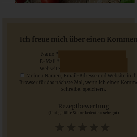
Omas klassisches Buttergebäck – Butterplätzchen
Ich freue mich über einen Kommen
Name *
E-Mail *
ZUM BEITRAG
Webseite
Meinen Namen, Email-Adresse und Website in d
Browser für das nächste Mal, wenn ich einen Komm
schreibe, speichern.
Saisonale Rezepte im Juli - meine 7 sommerlichen
Lieblinge, die Ihr jetzt unbedingt ausprobieren solltet
Rezeptbewertung
(fünf gefüllte Sterne bedeuten:
sehr gut
)
ZUM BEITRAG
1
2
3
4
5