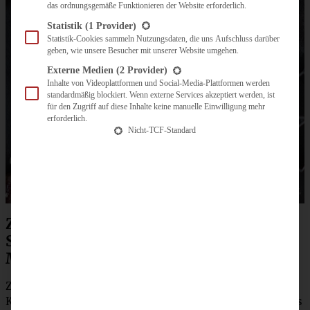
das ordnungsgemäße Funktionieren der Website erforderlich.
Statistik
(1 Provider)
Statistik-Cookies sammeln Nutzungsdaten, die uns Aufschluss darüber
geben, wie unsere Besucher mit unserer Website umgehen.
Externe Medien
(2 Provider)
Inhalte von Videoplattformen und Social-Media-Plattformen werden
standardmäßig blockiert. Wenn externe Services akzeptiert werden, ist
für den Zugriff auf diese Inhalte keine manuelle Einwilligung mehr
erforderlich.
Nicht-TCF-Standard
Zubereitung für Streuselsternchen –
Schokoladenkekse mit Streuseln und
Marmelade
Zunächst müsst Ihr aus dem Mehl, Zucker, Backpulver,
Kakao, Butter und Ei mit dem Knethaken des Handrührers