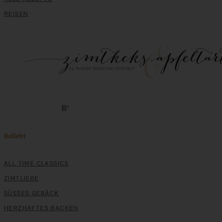
ZUM BEITRAG
REISEN
Beliebt
Die weltbesten Zimt-Haferflocken-Kekse und ein
Weihnachts-E-Book
ALL TIME CLASSICS
ZIMTLIEBE
ZUM BEITRAG
SÜSSES GEBÄCK
HERZHAFTES BACKEN