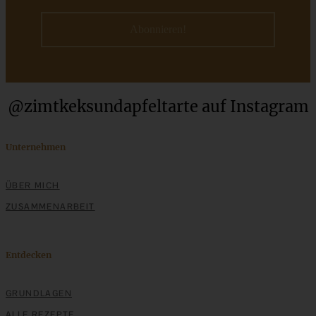
@zimtkeksundapfeltarte auf Instagram
Gefüllte Glücksklee-Kekse als GLÜCKs-Bringer
Unternehmen
ÜBER MICH
ZUM BEITRAG
ZUSAMMENARBEIT
Mediterran gewürztes Gemüse auf cremigem Tahini-
Entdecken
Minz-Joghurt
GRUNDLAGEN
ALLE REZEPTE