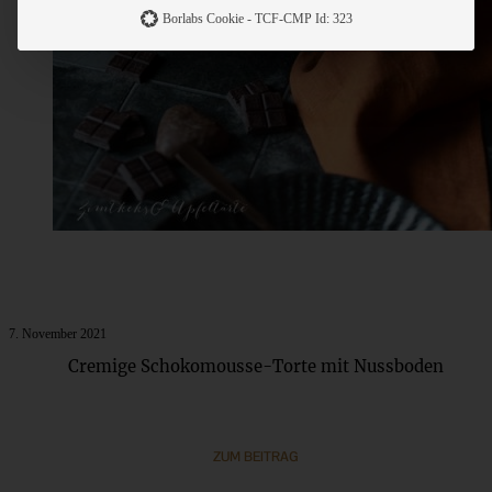
Borlabs Cookie - TCF-CMP Id: 323
7. November 2021
Cremige Schokomousse-Torte mit Nussboden
ZUM BEITRAG