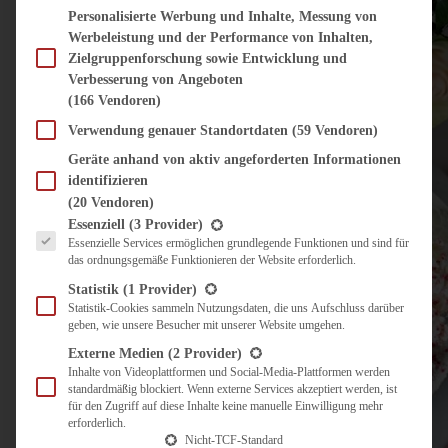
Personalisierte Werbung und Inhalte, Messung von
Werbeleistung und der Performance von Inhalten,
Zielgruppenforschung sowie Entwicklung und
Verbesserung von Angeboten
(166 Vendoren)
Verwendung genauer Standortdaten
(59 Vendoren)
Geräte anhand von aktiv angeforderten Informationen
identifizieren
(20 Vendoren)
Es folgt eine Liste der Service-Gruppen, für die eine Einwilligung erteilt werden kann.
Essenziell
(3 Provider)
Essenzielle Services ermöglichen grundlegende Funktionen und sind für
das ordnungsgemäße Funktionieren der Website erforderlich.
Statistik
(1 Provider)
Statistik-Cookies sammeln Nutzungsdaten, die uns Aufschluss darüber
geben, wie unsere Besucher mit unserer Website umgehen.
Externe Medien
(2 Provider)
Inhalte von Videoplattformen und Social-Media-Plattformen werden
standardmäßig blockiert. Wenn externe Services akzeptiert werden, ist
für den Zugriff auf diese Inhalte keine manuelle Einwilligung mehr
erforderlich.
Nicht-TCF-Standard