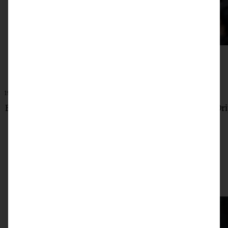
19. Dezember 2021
Bratapfeltorte mit Orangen-Zimt-Creme und Karamell-Dri
ZUM BEITRAG