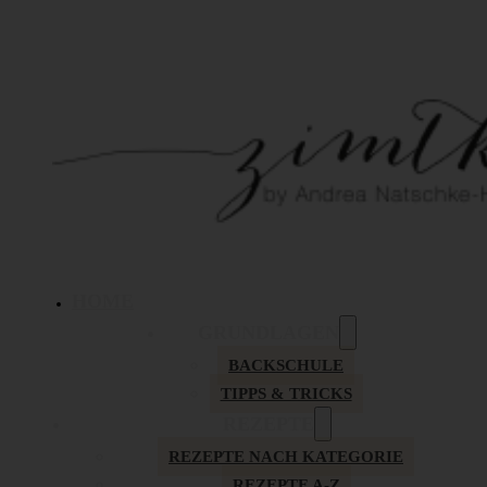
HOME
GRUNDLAGEN
BACKSCHULE
TIPPS & TRICKS
REZEPTE
REZEPTE NACH KATEGORIE
REZEPTE A-Z