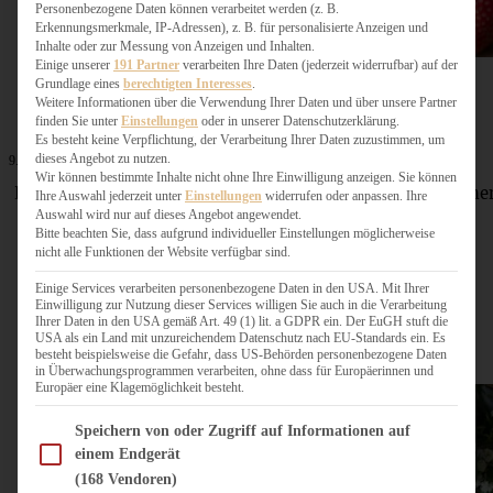
Personenbezogene Daten können verarbeitet werden (z. B.
Erkennungsmerkmale, IP-Adressen), z. B. für personalisierte Anzeigen und
Inhalte oder zur Messung von Anzeigen und Inhalten.
Einige unserer
191 Partner
verarbeiten Ihre Daten (jederzeit widerrufbar) auf der
Grundlage eines
berechtigten Interesses
.
Weitere Informationen über die Verwendung Ihrer Daten und über unsere Partner
finden Sie unter
Einstellungen
oder in unserer Datenschutzerklärung.
Es besteht keine Verpflichtung, der Verarbeitung Ihrer Daten zuzustimmen, um
dieses Angebot zu nutzen.
9. Juni 2025
Wir können bestimmte Inhalte nicht ohne Ihre Einwilligung anzeigen. Sie können
Lagkage mit Erdbeeren – leckerer dänischer Schichtkuche
Ihre Auswahl jederzeit unter
Einstellungen
widerrufen oder anpassen. Ihre
Auswahl wird nur auf dieses Angebot angewendet.
Bitte beachten Sie, dass aufgrund individueller Einstellungen möglicherweise
nicht alle Funktionen der Website verfügbar sind.
ZUM BEITRAG
Einige Services verarbeiten personenbezogene Daten in den USA. Mit Ihrer
Einwilligung zur Nutzung dieser Services willigen Sie auch in die Verarbeitung
Ihrer Daten in den USA gemäß Art. 49 (1) lit. a GDPR ein. Der EuGH stuft die
USA als ein Land mit unzureichendem Datenschutz nach EU-Standards ein. Es
besteht beispielsweise die Gefahr, dass US-Behörden personenbezogene Daten
in Überwachungsprogrammen verarbeiten, ohne dass für Europäerinnen und
Europäer eine Klagemöglichkeit besteht.
Im Folgenden finden Sie eine Liste der Zwecke des IAB Transparency and Consent Fram
Speichern von oder Zugriff auf Informationen auf
einem Endgerät
(168 Vendoren)