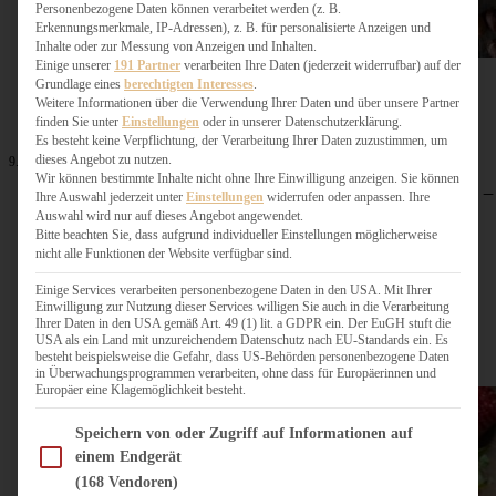
Personenbezogene Daten können verarbeitet werden (z. B.
Erkennungsmerkmale, IP-Adressen), z. B. für personalisierte Anzeigen und
Inhalte oder zur Messung von Anzeigen und Inhalten.
Einige unserer
191 Partner
verarbeiten Ihre Daten (jederzeit widerrufbar) auf der
Grundlage eines
berechtigten Interesses
.
Weitere Informationen über die Verwendung Ihrer Daten und über unsere Partner
finden Sie unter
Einstellungen
oder in unserer Datenschutzerklärung.
Es besteht keine Verpflichtung, der Verarbeitung Ihrer Daten zuzustimmen, um
dieses Angebot zu nutzen.
9. August 2023
Wir können bestimmte Inhalte nicht ohne Ihre Einwilligung anzeigen. Sie können
Meine 10 besten Rezepte mit Zwetschgen und Pflaumen –
Ihre Auswahl jederzeit unter
Einstellungen
widerrufen oder anpassen. Ihre
einfach und gelingsicher
Auswahl wird nur auf dieses Angebot angewendet.
Bitte beachten Sie, dass aufgrund individueller Einstellungen möglicherweise
nicht alle Funktionen der Website verfügbar sind.
ZUM BEITRAG
Einige Services verarbeiten personenbezogene Daten in den USA. Mit Ihrer
Einwilligung zur Nutzung dieser Services willigen Sie auch in die Verarbeitung
Ihrer Daten in den USA gemäß Art. 49 (1) lit. a GDPR ein. Der EuGH stuft die
USA als ein Land mit unzureichendem Datenschutz nach EU-Standards ein. Es
besteht beispielsweise die Gefahr, dass US-Behörden personenbezogene Daten
in Überwachungsprogrammen verarbeiten, ohne dass für Europäerinnen und
Europäer eine Klagemöglichkeit besteht.
Im Folgenden finden Sie eine Liste der Zwecke des IAB Transparency and Consent Fram
Speichern von oder Zugriff auf Informationen auf
einem Endgerät
(168 Vendoren)