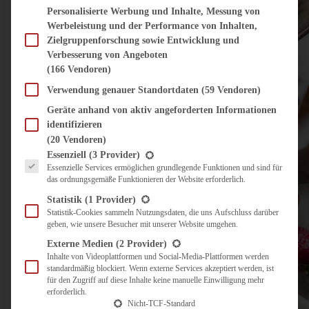
Personalisierte Werbung und Inhalte, Messung von
Werbeleistung und der Performance von Inhalten,
Zielgruppenforschung sowie Entwicklung und
Verbesserung von Angeboten
(166 Vendoren)
Verwendung genauer Standortdaten
(59 Vendoren)
Geräte anhand von aktiv angeforderten Informationen
identifizieren
(20 Vendoren)
Es folgt eine Liste der Service-Gruppen, für die eine Einwilligung erteilt werden kann.
Essenziell
(3 Provider)
Essenzielle Services ermöglichen grundlegende Funktionen und sind für
das ordnungsgemäße Funktionieren der Website erforderlich.
Statistik
(1 Provider)
Statistik-Cookies sammeln Nutzungsdaten, die uns Aufschluss darüber
geben, wie unsere Besucher mit unserer Website umgehen.
Externe Medien
(2 Provider)
Inhalte von Videoplattformen und Social-Media-Plattformen werden
standardmäßig blockiert. Wenn externe Services akzeptiert werden, ist
für den Zugriff auf diese Inhalte keine manuelle Einwilligung mehr
erforderlich.
Nicht-TCF-Standard