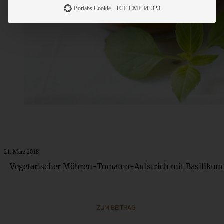
Borlabs Cookie - TCF-CMP Id: 323
21. März 2018
Vegetarischer Möhren-Tomaten-Aufstrich mit Basilikum
ZUM BEITRAG