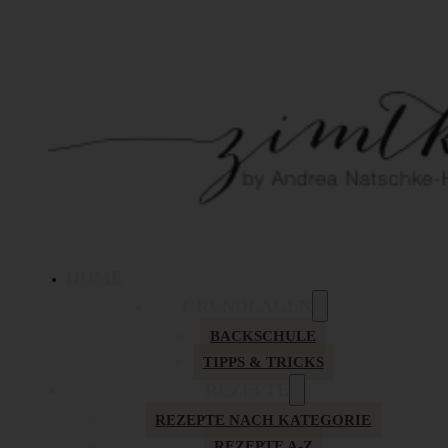
HOME
GRUNDLAGEN
BACKSCHULE
TIPPS & TRICKS
REZEPTE
REZEPTE NACH KATEGORIE
REZEPTE A-Z