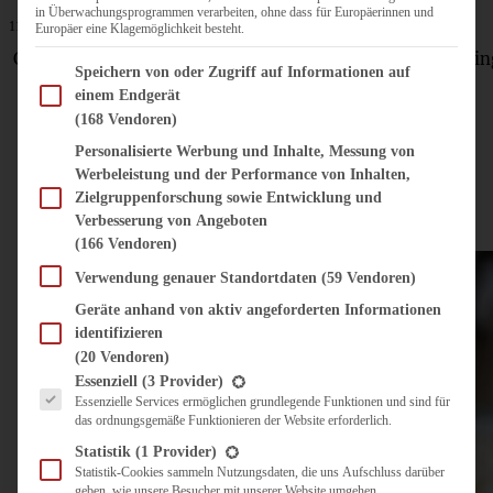
in Überwachungsprogrammen verarbeiten, ohne dass für Europäerinnen und
11. Juli 2025
Europäer eine Klagemöglichkeit besteht.
Crispy Rice Salad – Reissalat mit Zitronen-Tahini-Dressin
Im Folgenden finden Sie eine Liste der Zwecke des IAB Transparency and Consent Fram
Speichern von oder Zugriff auf Informationen auf
einem Endgerät
(168 Vendoren)
ZUM BEITRAG
Personalisierte Werbung und Inhalte, Messung von
Werbeleistung und der Performance von Inhalten,
Zielgruppenforschung sowie Entwicklung und
Verbesserung von Angeboten
(166 Vendoren)
Verwendung genauer Standortdaten
(59 Vendoren)
Geräte anhand von aktiv angeforderten Informationen
identifizieren
(20 Vendoren)
Es folgt eine Liste der Service-Gruppen, für die eine Einwilligung erteilt werden kann.
Essenziell
(3 Provider)
Essenzielle Services ermöglichen grundlegende Funktionen und sind für
das ordnungsgemäße Funktionieren der Website erforderlich.
Statistik
(1 Provider)
Statistik-Cookies sammeln Nutzungsdaten, die uns Aufschluss darüber
geben, wie unsere Besucher mit unserer Website umgehen.