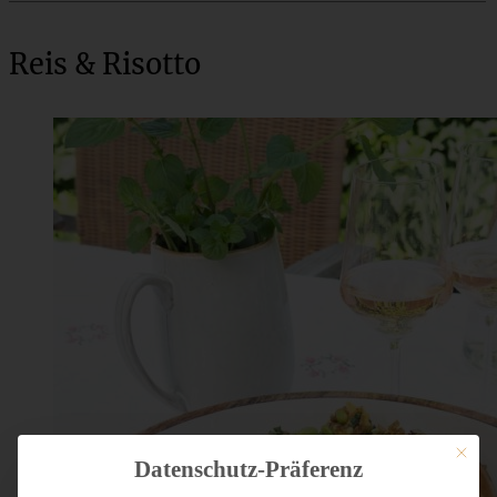
Reis & Risotto
Mit dies
Datenschutz-Präferenz