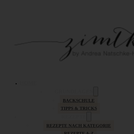
HOME
GRUNDLAGEN
BACKSCHULE
TIPPS & TRICKS
REZEPTE
REZEPTE NACH KATEGORIE
REZEPTE A-Z