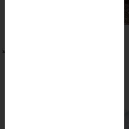
30. Januar 2021
Veganer Kokos-Milchreis mit Apfelkompott
ZUM BEITRAG