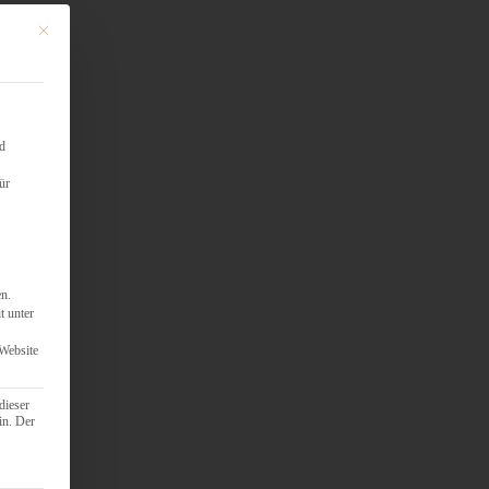
Mit diesem Button wird der Dialog geschlossen. Seine Funktionalität ist identisch mit d
nd
ür
en.
t unter
 Website
dieser
in. Der