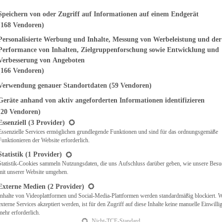
genden finden Sie eine Liste der Zwecke des IAB Transparency and Consent Fr
Speichern von oder Zugriff auf Informationen auf einem Endgerät
EMÜSE
(168 Vendoren)
NDWICHES
Personalisierte Werbung und Inhalte, Messung von Werbeleistung und der
ISCH
Performance von Inhalten, Zielgruppenforschung sowie Entwicklung und
CH
Verbesserung von Angeboten
RBECUE
(166 Vendoren)
BACKEN
CHTE
Verwendung genauer Standortdaten
(59 Vendoren)
LGERICHTE
Geräte anhand von aktiv angeforderten Informationen identifizieren
 & QUICHES
(20 Vendoren)
O
t eine Liste der Service-Gruppen, für die eine Einwilligung erteilt werden ka
Essenziell
(3 Provider)
CKS
Essenzielle Services ermöglichen grundlegende Funktionen und sind für das ordnungsgemäße
REIEN
Funktionieren der Website erforderlich.
AFT
Statistik
(1 Provider)
ES
Statistik-Cookies sammeln Nutzungsdaten, die uns Aufschluss darüber geben, wie unsere Besu
mit unserer Website umgehen.
Externe Medien
(2 Provider)
Inhalte von Videoplattformen und Social-Media-Plattformen werden standardmäßig blockiert. 
CH
externe Services akzeptiert werden, ist für den Zugriff auf diese Inhalte keine manuelle Einwill
ÜHSTÜCK
mehr erforderlich.
Nicht-TCF-Standard