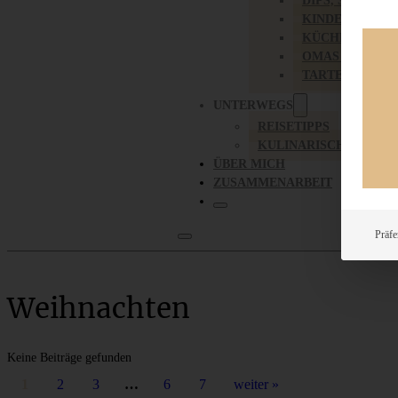
DIPS, SAUCEN,
KINDER-LIEBL
KÜCHENGESC
OMAS REZEPT
TARTES UND PI
UNTERWEGS
REISETIPPS
KULINARISCH UNTER
ÜBER MICH
ZUSAMMENARBEIT
Präfe
Weihnachten
Keine Beiträge gefunden
1
2
3
…
6
7
weiter »