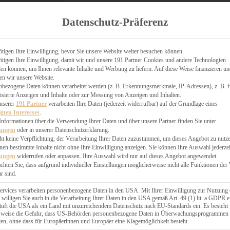
TGARTEN
Datenschutz-Präferenz
ER
N
CHEN
tigen Ihre Einwilligung, bevor Sie unsere Website weiter besuchen können.
& KÄSEKUCHEN
tigen Ihre Einwilligung, damit wir und unsere 191 Partner Cookies und andere Technologien
n können, um Ihnen relevante Inhalte und Werbung zu liefern. Auf diese Weise finanzieren u
en wir unsere Website.
nbezogene Daten können verarbeitet werden (z. B. Erkennungsmerkmale, IP-Adressen), z. B. f
isierte Anzeigen und Inhalte oder zur Messung von Anzeigen und Inhalten.
unserer
191 Partner
verarbeiten Ihre Daten (jederzeit widerrufbar) auf der Grundlage eines
igten Interesses
.
GESÜNDER
Informationen über die Verwendung Ihrer Daten und über unsere Partner finden Sie unter
lungen
oder in unserer Datenschutzerklärung.
 BAKERY
ht keine Verpflichtung, der Verarbeitung Ihrer Daten zuzustimmen, um dieses Angebot zu nutz
STERN
en bestimmte Inhalte nicht ohne Ihre Einwilligung anzeigen. Sie können Ihre Auswahl jederzei
ES
lungen
widerrufen oder anpassen. Ihre Auswahl wird nur auf dieses Angebot angewendet.
GERICHT
achten Sie, dass aufgrund individueller Einstellungen möglicherweise nicht alle Funktionen der
r sind.
EBÄCK
ervices verarbeiten personenbezogene Daten in den USA. Mit Ihrer Einwilligung zur Nutzung 
 willigen Sie auch in die Verarbeitung Ihrer Daten in den USA gemäß Art. 49 (1) lit. a GDPR e
uft die USA als ein Land mit unzureichendem Datenschutz nach EU-Standards ein. Es besteht
ÄCKEREI
lsweise die Gefahr, dass US-Behörden personenbezogene Daten in Überwachungsprogrammen
ten, ohne dass für Europäerinnen und Europäer eine Klagemöglichkeit besteht.