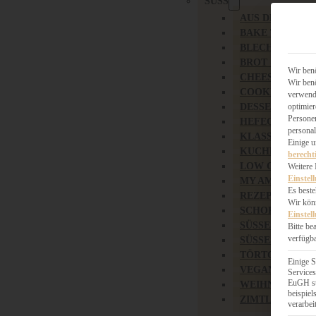
SÜSS
AUS DEM OBS
BAKE TOGETH
BLECHKUCHE
BROT & BRÖT
Wir benö
CHEESECAKE 
Wir benö
COOKIES
verwende
DESSERT
optimier
Persone
HEFEGEBÄCK
personal
KLASSIKER
Einige 
KUCHEN
berecht
LOW CARB & 
Weitere 
Einstel
MY AMERICAN
Es beste
REZEPTE ZU O
Wir könn
SCHOKOLADIG
Einstel
SÜSSES HAUPT
Bitte be
verfügba
SÜSSES KLEING
TÖRTCHEN
Einige S
VEGAN SÜSS
Services
EuGH st
WEIHNACHTSB
beispie
ZIMTLIEBE
verarbei