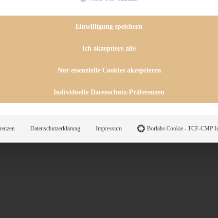
 CHUTNEYS
INGSESSEN
HENKE
Einwilligung speichern
E
ES
Ich akzeptiere alle
Nur essenzielle Cookies akzeptieren
WEGS
Individuelle Datenschutz-Präferenzen
Suche
renzen
Datenschutzerklärung
Impressum
Borlabs Cookie - TCF-CMP Id