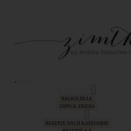
HOME
GRUNDLAGEN
BACKSCHULE
TIPPS & TRICKS
REZEPTE
REZEPTE NACH KATEGORIE
REZEPTE A-Z