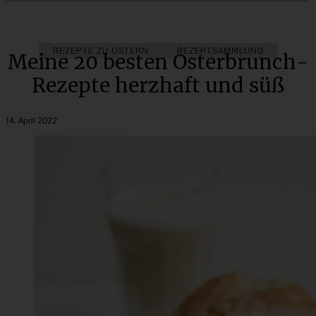
REZEPTE ZU OSTERN
BRUNCH & FRÜHSTÜCK
REZEPTSAMMLUNG
FRÜHLING
Meine 20 besten Osterbrunch-
Rezepte herzhaft und süß
14. April 2022