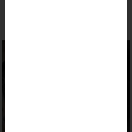
Spargel-Quiche von grünem und weißem Spargel
So, hier nun ein paar Vorschläge für
Hefegebäck zum Osterbrunch: