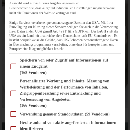
Auswahl wird nur auf dieses Angebot angewendet.
Bitte beachten Sie, dass aufgrund individueller Einstellungen möglicherweise
nicht alle Funktionen der Website verfügbar sind.
Einige Services verarbeiten personenbezogene Daten in den USA. Mit Ihrer
Einwilligung zur Nutzung dieser Services willigen Sie auch in die Verarbeitung
Ihrer Daten in den USA gemäß Art. 49 (1) lit. a GDPR ein. Der EuGH stuft die
USA als ein Land mit unzureichendem Datenschutz nach EU-Standards ein. Es
besteht beispielsweise die Gefahr, dass US-Behörden personenbezogene Daten
in Überwachungsprogrammen verarbeiten, ohne dass für Europäerinnen und
Europäer eine Klagemöglichkeit besteht.
Im Folgenden finden Sie eine Liste der Zwecke des IAB Transparency and Consent Fram
Speichern von oder Zugriff auf Informationen auf
einem Endgerät
(168 Vendoren)
Personalisierte Werbung und Inhalte, Messung von
Werbeleistung und der Performance von Inhalten,
Zielgruppenforschung sowie Entwicklung und
Verbesserung von Angeboten
(166 Vendoren)
Verwendung genauer Standortdaten
(59 Vendoren)
Einfache und schnelle Wurzelgemüse-Suppe
Geräte anhand von aktiv angeforderten Informationen
identifizieren