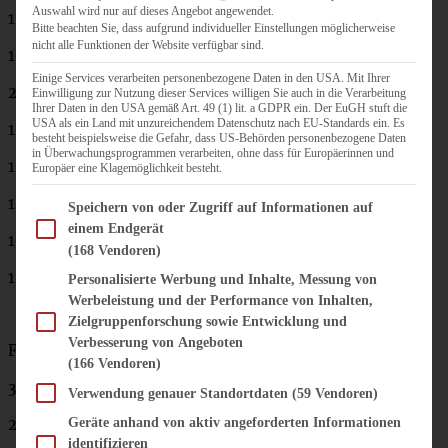
Auswahl wird nur auf dieses Angebot angewendet.
125 g Zucker
Bitte beachten Sie, dass aufgrund individueller Einstellungen möglicherweise
nicht alle Funktionen der Website verfügbar sind.
1 Prise Salz
Einige Services verarbeiten personenbezogene Daten in den USA. Mit Ihrer
200 g Mehl
Einwilligung zur Nutzung dieser Services willigen Sie auch in die Verarbeitung
Ihrer Daten in den USA gemäß Art. 49 (1) lit. a GDPR ein. Der EuGH stuft die
USA als ein Land mit unzureichendem Datenschutz nach EU-Standards ein. Es
100 g gemahlene Mandeln
besteht beispielsweise die Gefahr, dass US-Behörden personenbezogene Daten
in Überwachungsprogrammen verarbeiten, ohne dass für Europäerinnen und
1 Pck. Backpulver
Europäer eine Klagemöglichkeit besteht.
125 ml Rapsöl
Im Folgenden finden Sie eine Liste der Zwecke des IAB Transparency and Consent Fram
Speichern von oder Zugriff auf Informationen auf
einem Endgerät
1 EL Vanille-Extrakt
(168 Vendoren)
1 TL Zitronenabrieb einer Bio-Zitrone
Personalisierte Werbung und Inhalte, Messung von
Werbeleistung und der Performance von Inhalten,
Zielgruppenforschung sowie Entwicklung und
Verbesserung von Angeboten
Füllung:
(166 Vendoren)
300 ml Sahne
Verwendung genauer Standortdaten
(59 Vendoren)
200 g Frischkäse
Geräte anhand von aktiv angeforderten Informationen
identifizieren