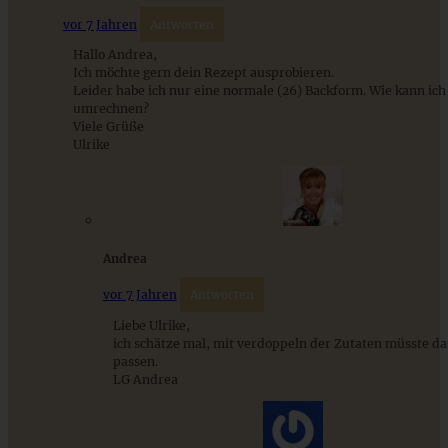
vor 7 Jahren
Antworten
Hallo Andrea,
Ich möchte gern dein Rezept ausprobieren.
Leider habe ich nur eine normale (26) Backform. Wie kann ich
umrechnen?
Viele Grüße
Ulrike
Einfach und schnell: Mini-Rüblikuchen
Andrea
ZUM BEITRAG
vor 7 Jahren
Antworten
Liebe Ulrike,
ich schätze mal, mit verdoppeln der Zutaten müsste da
passen.
9 saisonale Rezepte im August – die besten Ideen mit Obst
LG Andrea
& Gemüse der Saison