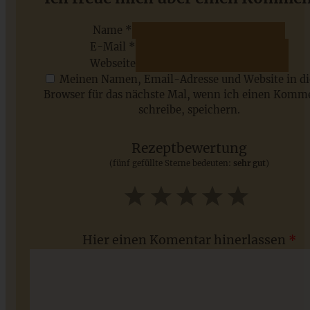
einfach und gelingsicher
Name *
E-Mail *
ZUM BEITRAG
Webseite
Meinen Namen, Email-Adresse und Website in d
Browser für das nächste Mal, wenn ich einen Komm
schreibe, speichern.
Saisonale Rezepte im Juli - meine 7 sommerlichen
Lieblinge, die Ihr jetzt unbedingt ausprobieren solltet
Rezeptbewertung
(fünf gefüllte Sterne bedeuten:
sehr gut
)
ZUM BEITRAG
1
2
3
4
5
Star
Stars
Stars
Stars
Stars
Hier einen Komentar hinerlassen
*