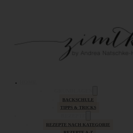
HOME
GRUNDLAGEN
BACKSCHULE
TIPPS & TRICKS
REZEPTE
REZEPTE NACH KATEGORIE
REZEPTE A-Z