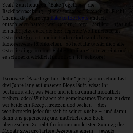
Yeah! Zum heutigen “Bake Together – die
Backüberraschung” gibt es famoses Törtchen für Euch!
Thema, das Marc von
Bake to the Roots
und ich
entschieden hatten, war: Ostern, Torte, Eierlikör… Tja und
ich habe jetzt quasi die Eier-legende Wollmilchsau an
Ostertorte kreiert, meine Böden sind nämlich aus
famoserweise Rüblikuchen… so habt Ihr tatsächlich alle
Osterlieblinge in einer Rübli-Eierlikör-Torte vereint und
es schmeckt wirklich himmlisch, ich schwöre!
Da unsere “Bake together-Reihe” jetzt ja nun schon fast
drei Jahre lang auf unseren Blogs läuft, wisst Ihr
bestimmt alle, was Marc und ich da einmal monatlich
treiben, oder? Wir haben ein gemeinsames Thema, zu dem
wir beide ein Rezept kreieren und backen – dies
wohlbemerkt jeder für sich in seiner Küche – und damit
dann uns gegenseitig und natürlich auch Euch
überraschen. So habt Ihr immer am letzten Sonntag des
Monats zwei großartige Rezepte zu einem – jeweils