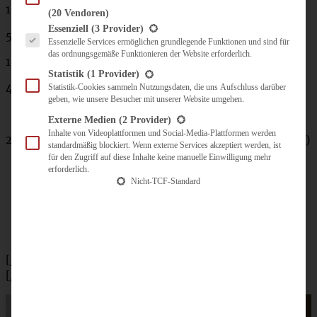
150 ml Eierlikör
(20 Vendoren)
Es folgt eine Liste der Service-Gruppen, für die eine Einwilligung erteilt werden kann.
Essenziell
(3 Provider)
50 g Puderzucker
Essenzielle Services ermöglichen grundlegende Funktionen und sind für
das ordnungsgemäße Funktionieren der Website erforderlich.
1 TL Vanille-Extrakt
Statistik
(1 Provider)
4 Blatt Gelatine
Statistik-Cookies sammeln Nutzungsdaten, die uns Aufschluss darüber
geben, wie unsere Besucher mit unserer Website umgehen.
Externe Medien
(2 Provider)
Inhalte von Videoplattformen und Social-Media-Plattformen werden
200 g Mango-Konfitüre (oder eine andere helle Konfitüre)
standardmäßig blockiert. Wenn externe Services akzeptiert werden, ist
für den Zugriff auf diese Inhalte keine manuelle Einwilligung mehr
erforderlich.
Nicht-TCF-Standard
[/tab]
[/tabs]