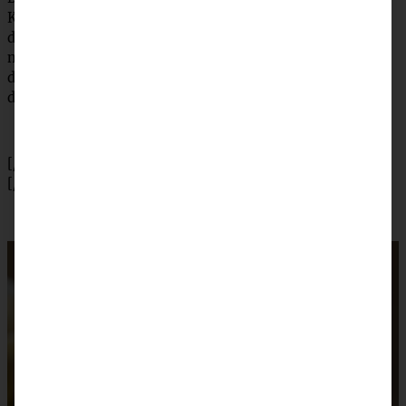
Konfitüre, dann Creme darauf streichen, letzten Boden
darauf setzen und genau so verfahren. Torte ringsherum
noch mit der Creme einstreichen und dann nach Belieben
dekorieren. Nochmals mindestens eine Stunde kühlen,
dann schmecken lassen!
[/tab]
[/tabs]