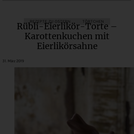
REZEPTE ZU OSTERN
TÖRTCHEN
Rübli-Eierlikör-Torte –
Karottenkuchen mit
Eierlikörsahne
31. März 2019