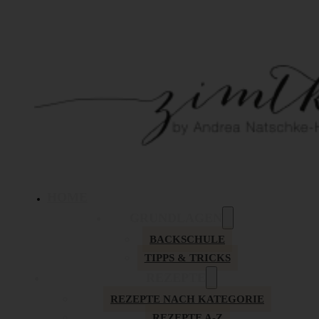
HOME
GRUNDLAGEN
BACKSCHULE
TIPPS & TRICKS
REZEPTE
REZEPTE NACH KATEGORIE
REZEPTE A-Z