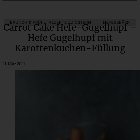
BRUNCH & FRÜHSTÜCK
REZEPTE ZU OSTERN
FRÜHLING
HEFEGEBÄCK
Carrot Cake Hefe-Gugelhupf –
Hefe Gugelhupf mit
Karottenkuchen-Füllung
21. März 2021