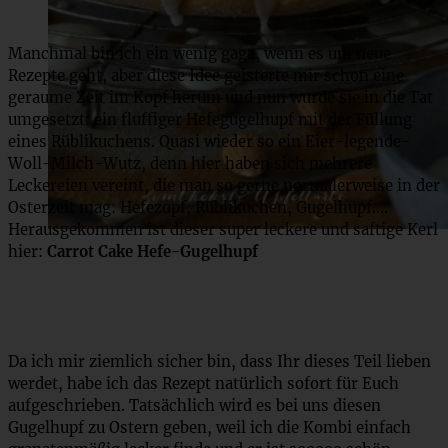
Manchmal bin ich ein wenig gaga, wenn es um neue
Rezepte geht, aber diese Idee geisterte mir schon eine
geraume Zeit im Kopf herum und nun wurde sie in die Tat
umgesetzt: ein fluffiger Hefegugelhupf mit der Füllung
eines Rüblikuchens. Quasi wieder so ein Eier-legende-
Woll-Milch-Wutz, denn hier haben sich mehrere
Leckereien vereint, die man so gerne normalerweise in der
Osterzeit mag: Hefezopf, Rüblikuchen, Gugelhupf….
Herausgekommen ist dieser super leckere und saftige Kerl
hier:
Carrot Cake Hefe-Gugelhupf
Da ich mir ziemlich sicher bin, dass Ihr dieses Teil lieben
werdet, habe ich das Rezept natürlich sofort für Euch
aufgeschrieben. Tatsächlich wird es bei uns diesen
Gugelhupf zu Ostern geben, weil ich die Kombi einfach