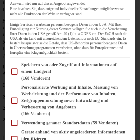
1 Ei
Auswahl wird nur auf dieses Angebot angewendet.
1 Prise Salz
Bitte beachten Sie, dass aufgrund individueller Einstellungen möglicherweise
nicht alle Funktionen der Website verfügbar sind.
Füllung:
Einige Services verarbeiten personenbezogene Daten in den USA. Mit Ihrer
150 g fein geraspelte Möhren
Einwilligung zur Nutzung dieser Services willigen Sie auch in die Verarbeitung
Ihrer Daten in den USA gemäß Art. 49 (1) lit. a GDPR ein. Der EuGH stuft die
100 g gemahlene Mandeln
USA als ein Land mit unzureichendem Datenschutz nach EU-Standards ein. Es
50 g gehackte Haselnüsse
besteht beispielsweise die Gefahr, dass US-Behörden personenbezogene Daten
100 g sehr weiche Butter
in Überwachungsprogrammen verarbeiten, ohne dass für Europäerinnen und
Europäer eine Klagemöglichkeit besteht.
75 g brauner Zucker
Im Folgenden finden Sie eine Liste der Zwecke des IAB Transparency and Consent Fram
Speichern von oder Zugriff auf Informationen auf
1/2 TL Zimt
einem Endgerät
Abrieb einer halben Bio-Orange (ersatzweise Zitrone)
(168 Vendoren)
Guss:
Personalisierte Werbung und Inhalte, Messung von
Werbeleistung und der Performance von Inhalten,
2 EL Zitronensaft
Zielgruppenforschung sowie Entwicklung und
Verbesserung von Angeboten
2 EL Sahne
(166 Vendoren)
200 g Puderzucker
Verwendung genauer Standortdaten
(59 Vendoren)
Geräte anhand von aktiv angeforderten Informationen
[/tab]
identifizieren