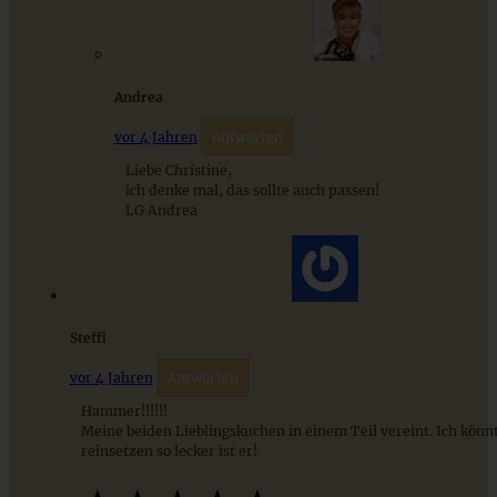
9 saisonale Rezepte im August – die besten Ideen mit Obst
& Gemüse der Saison
Andrea
ZUM BEITRAG
vor 4 Jahren
Antworten
Liebe Christine,
ich denke mal, das sollte auch passen!
LG Andrea
Steffi
vor 4 Jahren
Antworten
Hammer!!!!!!
Gefüllter Hefezopf mit Pistazien, Mandeln und Aprikosen
Meine beiden Lieblingskuchen in einem Teil vereint. Ich könn
– saftig und aromatisch
reinsetzen so lecker ist er!