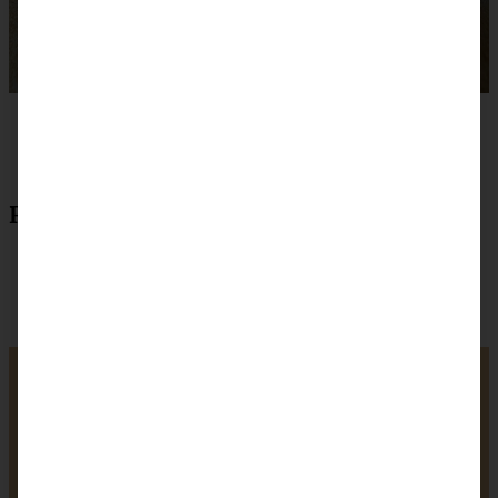
Rezept zum Drucken
Carrot Cake Hefe-
Gugelhupf – Hefe
Gugelhupf mit