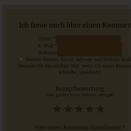
Saftiger Rüblikuchen – Carrot-Cake – Möhren-Gugelhupf
Ich freue mich über einen Kommen
mit Frischkäse-Kern
Name *
E-Mail *
ZUM BEITRAG
Webseite
Meinen Namen, Email-Adresse und Website in d
Browser für das nächste Mal, wenn ich einen Komm
schreibe, speichern.
Saisonale Rezepte im Juli - meine 7 sommerlichen
Lieblinge, die Ihr jetzt unbedingt ausprobieren solltet
Rezeptbewertung
(fünf gefüllte Sterne bedeuten:
sehr gut
)
ZUM BEITRAG
1
2
3
4
5
Star
Stars
Stars
Stars
Stars
Hier einen Komentar hinerlassen
*