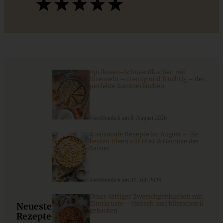
ZUM BEITRAG
Cremiges Lemon Posset - die einfachste Zitronencreme in
nur 10 Minuten
Aprikosen-Schmandkuchen mit
Streuseln – cremig und fruchtig – der
perfekte Sommerkuchen
ZUM BEITRAG
Veröffentlich am 8. August 2026
9 saisonale Rezepte im August – die
besten Ideen mit Obst & Gemüse der
Saison
Veröffentlich am 31. Juli 2026
Omas saftiger Zwetschgenkuchen mit
Zimtkruste – einfach und blitzschnell
Neueste
gebacken
Rezepte