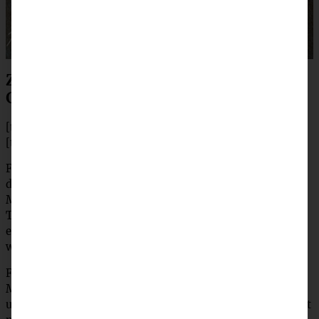
Zubereitung für Carrot Cake Hefe-
Gugelhupf
[tabs]
[tab title=”Zubereitung”]
Für den Hefeteig die Hefe in eine Schüssel bröckeln, mit
der lauwarmen Milch und 1 EL Zucker verrühren. 10
Minuten angehen lassen. Nun die restlichen Zutaten des
Teiges zufügen und mit den Knethaken für 5 Minuten zu
einem geschmeidigen Teig kneten. Zugedeckt an einem
warmen Ort für 60 Minuten gehen lassen.
Für die Füllung die sehr weiche Butter, mit Möhren,
Mandeln, Haselnüssen, Orangenabrieb, braunen Zucker
und Zimt zu einer homogenen Masse rühren (das geht gut