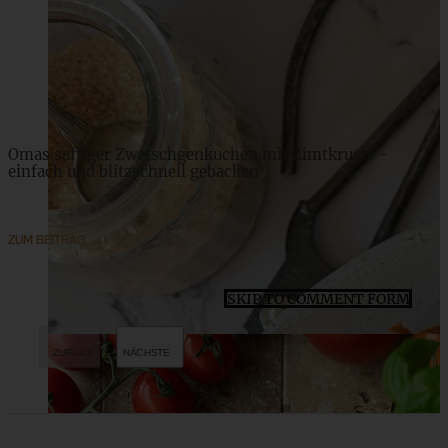
ZUM BEITRAG
Omas saftiger Zwetschgenkuchen mit Zimtkruste -
einfach und blitzschnell gebacken
ZUM BEITRAG
SKIP TO COMMENT FORM