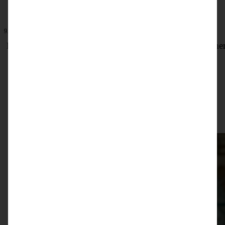
9. Juni 2025
Lagkage mit Erdbeeren – leckerer dänischer Schichtkuche
ZUM BEITRAG