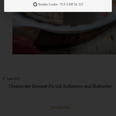
Borlabs Cookie - TCF-CMP Id: 323
27. April 2025
Cheesecake Streusel Pie mit Erdbeeren und Rhabarber
ZUM BEITRAG