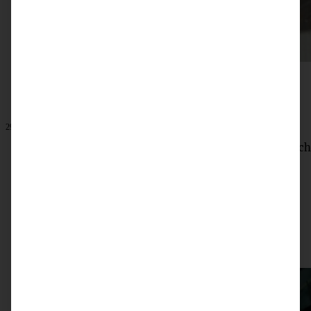
29. Mai 2025
Einfacher Rhabarber Käsekuchen mit Streuseln vom Blech
ZUM BEITRAG