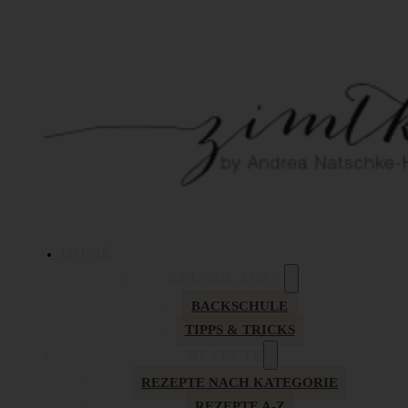
HOME
GRUNDLAGEN
BACKSCHULE
TIPPS & TRICKS
REZEPTE
REZEPTE NACH KATEGORIE
REZEPTE A-Z