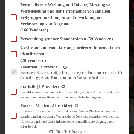
Personalisierte Werbung und Inhalte, Messung von
Werbeleistung und der Performance von Inhalten,
Zielgruppenforschung sowie Entwicklung und
Verbesserung von Angeboten
(166 Vendoren)
Verwendung genauer Standortdaten
(59 Vendoren)
Geräte anhand von aktiv angeforderten Informationen
identifizieren
(20 Vendoren)
Es folgt eine Liste der Service-Gruppen, für die eine Einwilligung erteilt werden kann.
Essenziell
(3 Provider)
Essenzielle Services ermöglichen grundlegende Funktionen und sind für
das ordnungsgemäße Funktionieren der Website erforderlich.
Statistik
(1 Provider)
Statistik-Cookies sammeln Nutzungsdaten, die uns Aufschluss darüber
geben, wie unsere Besucher mit unserer Website umgehen.
Externe Medien
(2 Provider)
Inhalte von Videoplattformen und Social-Media-Plattformen werden
standardmäßig blockiert. Wenn externe Services akzeptiert werden, ist
für den Zugriff auf diese Inhalte keine manuelle Einwilligung mehr
erforderlich.
Nicht-TCF-Standard