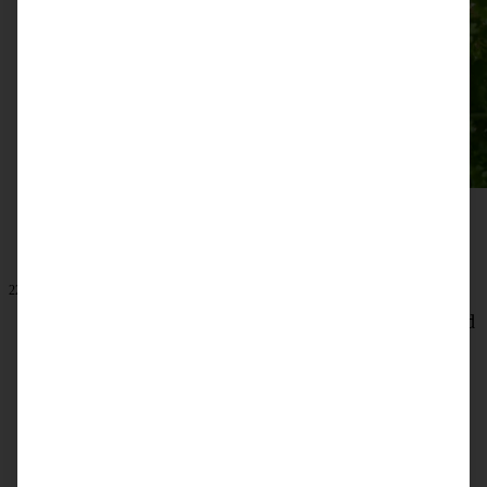
22. April 2026
Knackiger Ofen-Kartoffelsalat mit grünem Spargel und
Radieschen – der perfekte Salat im Frühling
ZUM BEITRAG