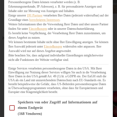
Personenbezogene Daten können verarbeitet werden (z. B.
Erkennungsmerkmale, IP-Adressen), z. B. für personalisierte Anzeigen und
Inhalte oder zur Messung von Anzeigen und Inhalten.
Einige unserer
191 Partner
verarbeiten Ihre Daten (jederzeit widerrufbar) auf der
Grundlage eines
berechtigten Interesses
.
Weitere Informationen über die Verwendung Ihrer Daten und über unsere Partner
finden Sie unter
Einstellungen
oder in unserer Datenschutzerklärung.
Es besteht keine Verpflichtung, der Verarbeitung Ihrer Daten zuzustimmen, um
dieses Angebot zu nutzen.
28. April 2026
Wir können bestimmte Inhalte nicht ohne Ihre Einwilligung anzeigen. Sie können
Grüner Spargel aus dem Ofen mit knuspriger
Ihre Auswahl jederzeit unter
Einstellungen
widerrufen oder anpassen. Ihre
Parmesankruste
Auswahl wird nur auf dieses Angebot angewendet.
Bitte beachten Sie, dass aufgrund individueller Einstellungen möglicherweise
nicht alle Funktionen der Website verfügbar sind.
ZUM BEITRAG
Einige Services verarbeiten personenbezogene Daten in den USA. Mit Ihrer
Einwilligung zur Nutzung dieser Services willigen Sie auch in die Verarbeitung
Ihrer Daten in den USA gemäß Art. 49 (1) lit. a GDPR ein. Der EuGH stuft die
USA als ein Land mit unzureichendem Datenschutz nach EU-Standards ein. Es
besteht beispielsweise die Gefahr, dass US-Behörden personenbezogene Daten
in Überwachungsprogrammen verarbeiten, ohne dass für Europäerinnen und
Europäer eine Klagemöglichkeit besteht.
Im Folgenden finden Sie eine Liste der Zwecke des IAB Transparency and Consent Fram
Speichern von oder Zugriff auf Informationen auf
einem Endgerät
(168 Vendoren)