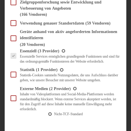
SÜSS & HERZHAFT
Zielgruppenforschung sowie Entwicklung und
Verbesserung von Angeboten
BROTAUFSTRICH
(166 Vendoren)
BRUNCH & FRÜHSTÜCK
DIPS, SAUCEN, CHUTNEYS
Verwendung genauer Standortdaten
(59 Vendoren)
KINDER-LIEBLINGSESSEN
Geräte anhand von aktiv angeforderten Informationen
KÜCHENGESCHENKE
identifizieren
OMAS REZEPTE
(20 Vendoren)
TARTES UND PIES
Es folgt eine Liste der Service-Gruppen, für die eine Einwilligung erteilt werden kann.
Essenziell
(3 Provider)
Essenzielle Services ermöglichen grundlegende Funktionen und sind für
UNTERWEGS
das ordnungsgemäße Funktionieren der Website erforderlich.
REISETIPPS
Statistik
(1 Provider)
KULINARISCH UNTERWEGS
Statistik-Cookies sammeln Nutzungsdaten, die uns Aufschluss darüber
geben, wie unsere Besucher mit unserer Website umgehen.
ÜBER MICH
ZUSAMMENARBEIT
Externe Medien
(2 Provider)
Inhalte von Videoplattformen und Social-Media-Plattformen werden
standardmäßig blockiert. Wenn externe Services akzeptiert werden, ist
für den Zugriff auf diese Inhalte keine manuelle Einwilligung mehr
erforderlich.
Nicht-TCF-Standard
Suche