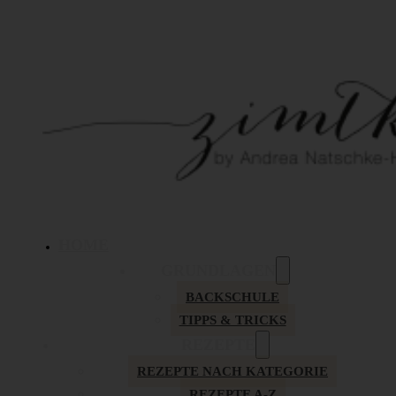
HOME
GRUNDLAGEN
BACKSCHULE
TIPPS & TRICKS
REZEPTE
REZEPTE NACH KATEGORIE
REZEPTE A-Z