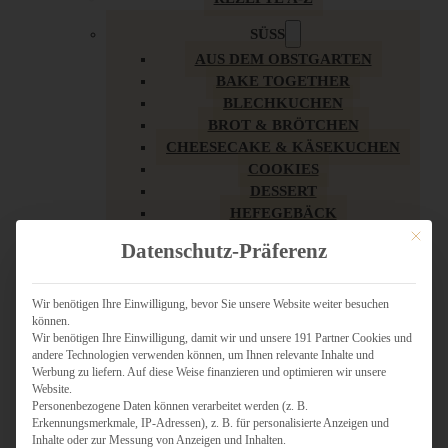
SÜSS
AUS DEM OBSTGARTEN
BAKE TOGETHER
BLECHKUCHEN
BROT & BRÖTCHEN
CHEESECAKE & KÄSEKUCHEN
COOKIES
DESSERT
HEFEGEBÄCK
KLASSIKER
Mit dies
Datenschutz-Präferenz
KUCHEN
LOW CARB & GESÜNDER
MY AMERICAN BAKERY
Wir benötigen Ihre Einwilligung, bevor Sie unsere Website weiter besuchen
können.
REZEPTE ZU OSTERN
Wir benötigen Ihre Einwilligung, damit wir und unsere 191 Partner Cookies und
SCHOKOLADIGES
andere Technologien verwenden können, um Ihnen relevante Inhalte und
SÜSSES HAUPTGERICHT
Werbung zu liefern. Auf diese Weise finanzieren und optimieren wir unsere
SÜSSES KLEINGEBÄCK
Website.
Personenbezogene Daten können verarbeitet werden (z. B.
TÖRTCHEN
Erkennungsmerkmale, IP-Adressen), z. B. für personalisierte Anzeigen und
VEGAN SÜSS
Inhalte oder zur Messung von Anzeigen und Inhalten.