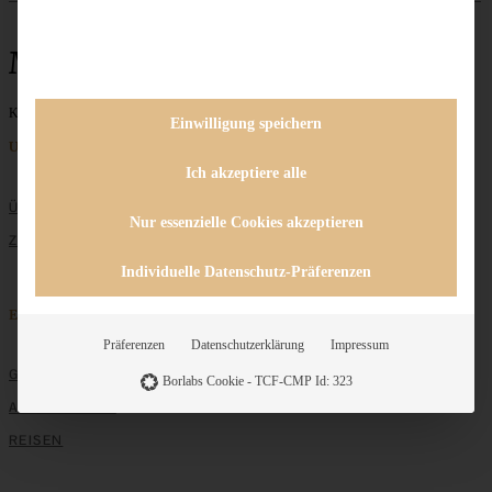
Muttertag
Keine Beiträge gefunden
Einwilligung speichern
Unternehmen
Ich akzeptiere alle
ÜBER MICH
Nur essenzielle Cookies akzeptieren
ZUSAMMENARBEIT
Individuelle Datenschutz-Präferenzen
Entdecken
Präferenzen
Datenschutzerklärung
Impressum
GRUNDLAGEN
Borlabs Cookie - TCF-CMP Id: 323
ALLE REZEPTE
REISEN