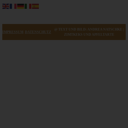
@ TEXT UND BILD: ANDREA NATSCHKE |
IMPRESSUM
DATENSCHUTZ
ZIMTKEKS UND APFELTARTE