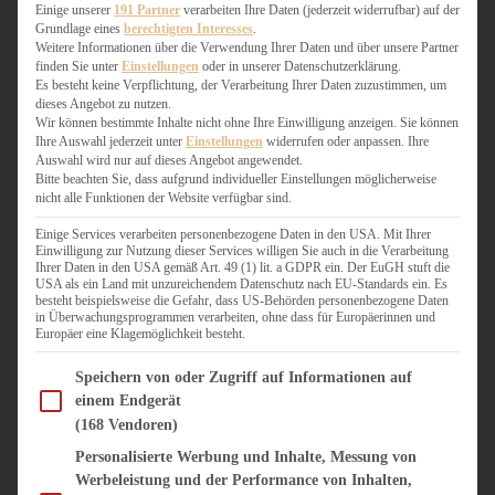
WEIHNACHTSBÄCKEREI
Einige unserer
191 Partner
verarbeiten Ihre Daten (jederzeit widerrufbar) auf der
Grundlage eines
berechtigten Interesses
.
ZIMTLIEBE
Weitere Informationen über die Verwendung Ihrer Daten und über unsere Partner
finden Sie unter
Einstellungen
oder in unserer Datenschutzerklärung.
HERZHAFT
Es besteht keine Verpflichtung, der Verarbeitung Ihrer Daten zuzustimmen, um
dieses Angebot zu nutzen.
BEILAGEN & GEMÜSE
Wir können bestimmte Inhalte nicht ohne Ihre Einwilligung anzeigen. Sie können
BURGER & SANDWICHES
Ihre Auswahl jederzeit unter
Einstellungen
widerrufen oder anpassen. Ihre
FIX AUF DEM TISCH
Auswahl wird nur auf dieses Angebot angewendet.
Bitte beachten Sie, dass aufgrund individueller Einstellungen möglicherweise
FLEISCH & FISCH
nicht alle Funktionen der Website verfügbar sind.
GRILLEN / BARBECUE
HERZHAFTES BACKEN
Einige Services verarbeiten personenbezogene Daten in den USA. Mit Ihrer
Einwilligung zur Nutzung dieser Services willigen Sie auch in die Verarbeitung
ONE-POT-GERICHTE
Ihrer Daten in den USA gemäß Art. 49 (1) lit. a GDPR ein. Der EuGH stuft die
PASTA & NUDELGERICHTE
USA als ein Land mit unzureichendem Datenschutz nach EU-Standards ein. Es
besteht beispielsweise die Gefahr, dass US-Behörden personenbezogene Daten
PIZZA, TARTES & QUICHES
in Überwachungsprogrammen verarbeiten, ohne dass für Europäerinnen und
REIS & RISOTTO
Europäer eine Klagemöglichkeit besteht.
SALATE & SNACKS
Im Folgenden finden Sie eine Liste der Zwecke des IAB Transparency and Consent Fram
SUPPENKASPEREIEN
Speichern von oder Zugriff auf Informationen auf
einem Endgerät
VEGAN HERZHAFT
(168 Vendoren)
VEGETARISCHES
VORSPEISEN
Personalisierte Werbung und Inhalte, Messung von
Werbeleistung und der Performance von Inhalten,