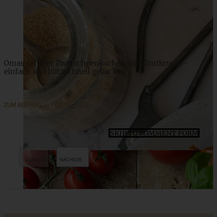
ZUM BEITRAG
Omas saftiger Zwetschgenkuchen mit Zimtkruste -
einfach und blitzschnell gebacken
ZUM BEITRAG
SKIP TO COMMENT FORM