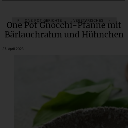
FIX AUF DEM TISCH
ONE-POT-GERICHTE
KINDER-LIEBLINGSESSEN
VEGETARISCHES
One Pot Gnocchi-Pfanne mit
Bärlauchrahm und Hühnchen
27. April 2023