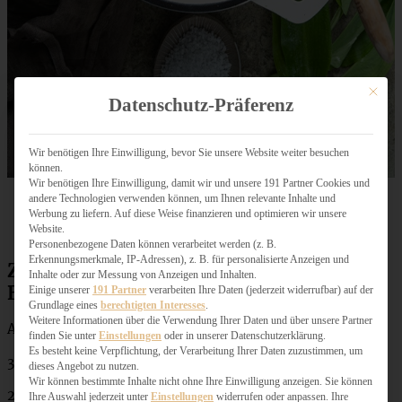
Mit dies
Datenschutz-Präferenz
Wir benötigen Ihre Einwilligung, bevor Sie unsere Website weiter besuchen
können.
Wir benötigen Ihre Einwilligung, damit wir und unsere 191 Partner Cookies und
andere Technologien verwenden können, um Ihnen relevante Inhalte und
Werbung zu liefern. Auf diese Weise finanzieren und optimieren wir unsere
Website.
Personenbezogene Daten können verarbeitet werden (z. B.
Erkennungsmerkmale, IP-Adressen), z. B. für personalisierte Anzeigen und
Zutaten One Pot Gnocchi-Pfanne mit
Inhalte oder zur Messung von Anzeigen und Inhalten.
Bärlauchrahm und Hühnchen
Einige unserer
191 Partner
verarbeiten Ihre Daten (jederzeit widerrufbar) auf der
Grundlage eines
berechtigten Interesses
.
Weitere Informationen über die Verwendung Ihrer Daten und über unsere Partner
Ausreichend für 3 Portionen:
finden Sie unter
Einstellungen
oder in unserer Datenschutzerklärung.
Es besteht keine Verpflichtung, der Verarbeitung Ihrer Daten zuzustimmen, um
30 g Bärlauch
dieses Angebot zu nutzen.
Wir können bestimmte Inhalte nicht ohne Ihre Einwilligung anzeigen. Sie können
250 ml Sahne
Ihre Auswahl jederzeit unter
Einstellungen
widerrufen oder anpassen. Ihre