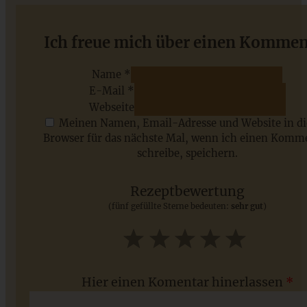
Würzige Bärlauchknödel mit Bergkäse und brauner Butter
Ich freue mich über einen Kommen
Name *
E-Mail *
ZUM BEITRAG
Webseite
Meinen Namen, Email-Adresse und Website in d
Browser für das nächste Mal, wenn ich einen Komm
schreibe, speichern.
Saisonale Rezepte im Juli - meine 7 sommerlichen
Lieblinge, die Ihr jetzt unbedingt ausprobieren solltet
Rezeptbewertung
(fünf gefüllte Sterne bedeuten:
sehr gut
)
ZUM BEITRAG
1
2
3
4
5
Star
Stars
Stars
Stars
Stars
Hier einen Komentar hinerlassen
*