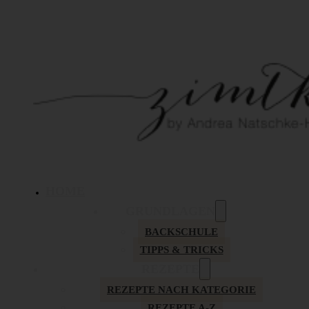
HOME
GRUNDLAGEN
BACKSCHULE
TIPPS & TRICKS
REZEPTE
REZEPTE NACH KATEGORIE
REZEPTE A-Z