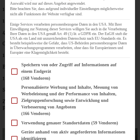
Auswahl wird nur auf dieses Angebot angewendet.
1 Becher Schmand (200 g)
Bitte beachten Sie, dass aufgrund individueller Einstellungen möglicherweise
nicht alle Funktionen der Website verfügbar sind.
100 ml Wasser
Einige Services verarbeiten personenbezogene Daten in den USA. Mit Ihrer
Einwilligung zur Nutzung dieser Services willigen Sie auch in die Verarbeitung
400 g Hähnchenbrust
Ihrer Daten in den USA gemäß Art. 49 (1) lit. a GDPR ein. Der EuGH stuft die
USA als ein Land mit unzureichendem Datenschutz nach EU-Standards ein. Es
Olivenöl
besteht beispielsweise die Gefahr, dass US-Behörden personenbezogene Daten
in Überwachungsprogrammen verarbeiten, ohne dass für Europäerinnen und
Europäer eine Klagemöglichkeit besteht.
1 Päckchen frische Gnocchi (400 – 500 g)
Im Folgenden finden Sie eine Liste der Zwecke des IAB Transparency and Consent Fram
Speichern von oder Zugriff auf Informationen auf
Butter
einem Endgerät
1 geh. TL Hühnerbrühe (Granulat)
(168 Vendoren)
Personalisierte Werbung und Inhalte, Messung von
Salz, Pfeffer
Werbeleistung und der Performance von Inhalten,
Zielgruppenforschung sowie Entwicklung und
Zum Servieren: noch etwas Bärlauch und nach Belieben
Verbesserung von Angeboten
Parmesankäse
(166 Vendoren)
Verwendung genauer Standortdaten
(59 Vendoren)
Geräte anhand von aktiv angeforderten Informationen
identifizieren