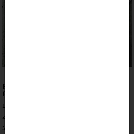
Hier gibt es die ganzen wunderbaren
Rezepte der Kolleg:innen
Lebkuchennest Bärlauch-Aufstrich mit Ofenradieschen
zimtkringel
Malfatti aus Mangold mit brauner Butter
Möhreneck
Spinat-Pasta