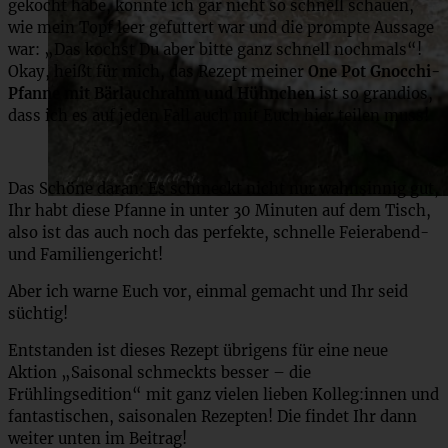
gekocht habe, konnte ich gar nicht so schnell schauen,
wie mein Topf leer gefuttert war und die prompte Aussage
war: „Das kochst Du aber bitte ganz schnell nochmals“!
Okay, heißt für mich, das Rezept meiner
One Pot Gnocchi-
Pfanne mit Bärlauchrahm und Hühnchen
ist so grandios,
dass ich es auf jeden Fall auch mit Euch hier teilen muss!
Das Schöne daran: Es schmeckt nicht nur wahnsinnig gut,
Ihr habt diese Pfanne in unter 30 Minuten auf dem Tisch,
also ist das auch noch das perfekte, schnelle Feierabend-
und Familiengericht!
Aber ich warne Euch vor, einmal gemacht und Ihr seid
süchtig!
Entstanden ist dieses Rezept übrigens für eine neue
Aktion „Saisonal schmeckts besser – die
Frühlingsedition“ mit ganz vielen lieben Kolleg:innen und
fantastischen, saisonalen Rezepten! Die findet Ihr dann
weiter unten im Beitrag!