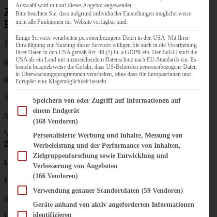
Auswahl wird nur auf dieses Angebot angewendet.
Zutaten One Pot French Onion Pasta –
Bitte beachten Sie, dass aufgrund individueller Einstellungen möglicherweise
Französische Zwiebelsuppen Pasta
nicht alle Funktionen der Website verfügbar sind.
Einige Services verarbeiten personenbezogene Daten in den USA. Mit Ihrer
Für 3 Portionen:
Einwilligung zur Nutzung dieser Services willigen Sie auch in die Verarbeitung
Ihrer Daten in den USA gemäß Art. 49 (1) lit. a GDPR ein. Der EuGH stuft die
USA als ein Land mit unzureichendem Datenschutz nach EU-Standards ein. Es
2 EL Butter
besteht beispielsweise die Gefahr, dass US-Behörden personenbezogene Daten
in Überwachungsprogrammen verarbeiten, ohne dass für Europäerinnen und
600 g große Zwiebeln
Europäer eine Klagemöglichkeit besteht.
2 EL Olivenöl
Im Folgenden finden Sie eine Liste der Zwecke des IAB Transparency and Consent Fram
Speichern von oder Zugriff auf Informationen auf
einem Endgerät
2 Knoblauchzehen
(168 Vendoren)
½ Teelöffel getrockneter Thymian oder zwei bis drei
Personalisierte Werbung und Inhalte, Messung von
Zweige frischer Thymian
Werbeleistung und der Performance von Inhalten,
Zielgruppenforschung sowie Entwicklung und
1 EL weißer Balsamico-Essig
Verbesserung von Angeboten
(166 Vendoren)
100 ml trockener Weißwein
Verwendung genauer Standortdaten
(59 Vendoren)
300 g
Rigatoni
Geräte anhand von aktiv angeforderten Informationen
1 EL Worcestershire-Sauce
identifizieren