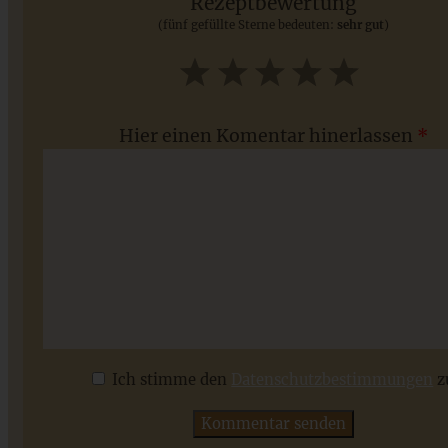
Rezeptbewertung
(fünf gefüllte Sterne bedeuten:
sehr gut
)
ZUM BEITRAG
1
2
3
4
5
Star
Stars
Stars
Stars
Stars
Hier einen Komentar hinerlassen
*
Cremige Tortellini-Tomatensuppe – blitzschnell und
perfekt für die ganze Familie
Ich stimme den
Datenschutzbestimmungen
z
ZUM BEITRAG