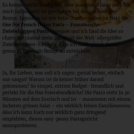
Es kommt nicht häufig vor, aber manchmal lasse auch ich
mich influenzen! So geschehen bei diesem heutigen
Rezept. Irgendwo ist mir beim Durchscrollen im Netz die
One Pot French Onion Pasta – Französische
Zwiebelsuppen Pasta
begegnet und ich fand die Idee so
charmant (zumal mein Herzblatt der Welt-allergrößte
Zwiebelsuppen-Fan ist!), dass ich mich gleich daran
gemacht habe, ein Rezept zu entwickeln.
Ja, Ihr Lieben, was soll ich sagen: genial lecker, einfach
nur saugut! Warum ist da keiner früher darauf
gekommen? So simpel, extrem Budget- freundlich und
perfekt für die fixe Feierabendküche! Die Pasta steht in 30
Minuten auf dem Esstisch und ist – zusammen mit einem
leckeren grünen Salat – ein wirklich feines Familienessen.
Also ich kann Euch nur wirklich ganz dringend
empfehlen, dieses easy-peasy Pastagericht
auszuprobieren.