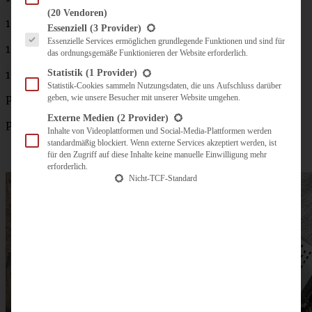
(20 Vendoren)
1 l kräftige Rinderbrühe
Es folgt eine Liste der Service-Gruppen, für die eine Einwilligung erteilt werden kann.
Essenziell
(3 Provider)
Essenzielle Services ermöglichen grundlegende Funktionen und sind für
100 g kräftigen Bergkäse gerieben oder Parmesankäse
das ordnungsgemäße Funktionieren der Website erforderlich.
Statistik
(1 Provider)
100 ml Sahne
Statistik-Cookies sammeln Nutzungsdaten, die uns Aufschluss darüber
geben, wie unsere Besucher mit unserer Website umgehen.
Pfeffer und Salz
Externe Medien
(2 Provider)
Parmesan zum Servieren
Inhalte von Videoplattformen und Social-Media-Plattformen werden
standardmäßig blockiert. Wenn externe Services akzeptiert werden, ist
für den Zugriff auf diese Inhalte keine manuelle Einwilligung mehr
erforderlich.
Nicht-TCF-Standard