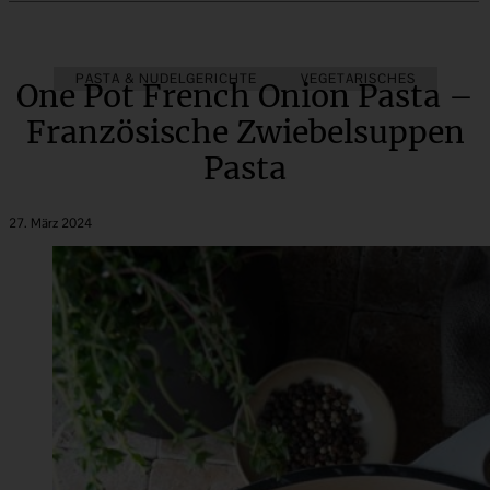
PASTA & NUDELGERICHTE
FIX AUF DEM TISCH
ONE-POT-GERICHTE
VEGETARISCHES
One Pot French Onion Pasta –
Französische Zwiebelsuppen
Pasta
27. März 2024