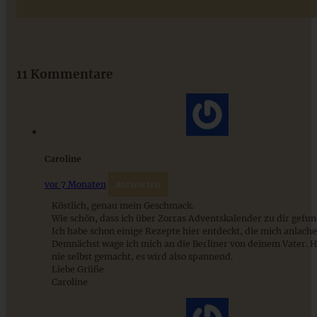
Das beste Rezept für Omas lockeren und buttrigen
Streuselkuchen - ganz einfach
11 Kommentare
ZUM BEITRAG
Caroline
vor 7 Monaten
Antworten
Köstlich, genau mein Geschmack.
Wie schön, dass ich über Zorras Adventskalender zu dir gefu
Ich habe schon einige Rezepte hier entdeckt, die mich anlache
Demnächst wage ich mich an die Berliner von deinem Vater. H
nie selbst gemacht, es wird also spannend.
Liebe Grüße
Caroline
Cremige Salsiccia-Carbonara – ganz fix auf dem Tisch!