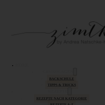
HOME
GRUNDLAGEN
BACKSCHULE
TIPPS & TRICKS
REZEPTE
REZEPTE NACH KATEGORIE
REZEPTE A-Z