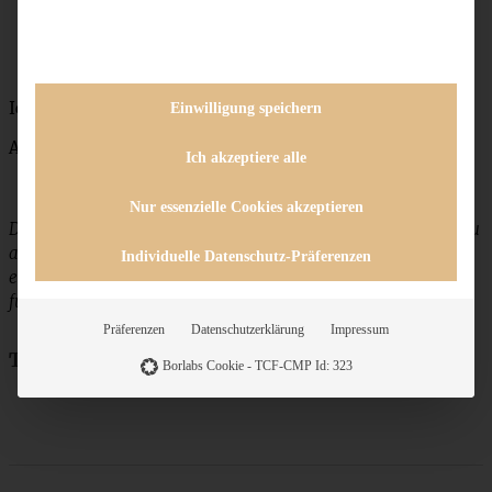
Ich wünsch′ Euch was!
Einwilligung speichern
Andrea
Ich akzeptiere alle
Nur essenzielle Cookies akzeptieren
Dieser Beitrag enthält möglicherweise Affiliate-Links. Falls Du
auf den Link klickst und ein Produkt bei Amazon kaufst,
Individuelle Datenschutz-Präferenzen
erhalte ich eine kleine Provision. Der Preis des Artikels bleibt
für Dich natürlich unverändert.
Präferenzen
Datenschutzerklärung
Impressum
Teile das Rezept
Borlabs Cookie - TCF-CMP Id: 323