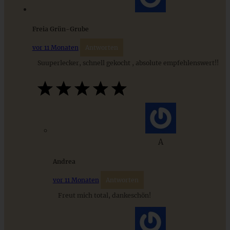
Freia Grün-Grube
Fruchtige Gazpacho mit Erdbeeren
vor 11 Monaten
Antworten
Suuperlecker, schnell gekocht , absolute empfehlenswert!!
ZUM BEITRAG
Cremiges Lemon Posset - die einfachste Zitronencreme in
A
nur 10 Minuten
Andrea
ZUM BEITRAG
vor 11 Monaten
Antworten
Freut mich total, dankeschön!