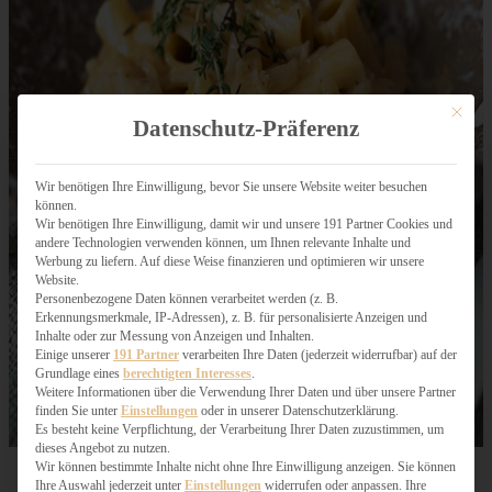
Mit dies
Datenschutz-Präferenz
Wir benötigen Ihre Einwilligung, bevor Sie unsere Website weiter besuchen
können.
Wir benötigen Ihre Einwilligung, damit wir und unsere 191 Partner Cookies und
andere Technologien verwenden können, um Ihnen relevante Inhalte und
Werbung zu liefern. Auf diese Weise finanzieren und optimieren wir unsere
Website.
Personenbezogene Daten können verarbeitet werden (z. B.
Erkennungsmerkmale, IP-Adressen), z. B. für personalisierte Anzeigen und
Inhalte oder zur Messung von Anzeigen und Inhalten.
Einige unserer
191 Partner
verarbeiten Ihre Daten (jederzeit widerrufbar) auf der
Grundlage eines
berechtigten Interesses
.
Weitere Informationen über die Verwendung Ihrer Daten und über unsere Partner
finden Sie unter
Einstellungen
oder in unserer Datenschutzerklärung.
Es besteht keine Verpflichtung, der Verarbeitung Ihrer Daten zuzustimmen, um
dieses Angebot zu nutzen.
Wir können bestimmte Inhalte nicht ohne Ihre Einwilligung anzeigen. Sie können
Ihre Auswahl jederzeit unter
Einstellungen
widerrufen oder anpassen. Ihre