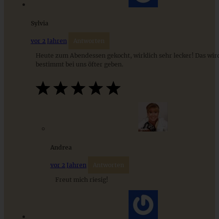
Sylvia
vor 2 Jahren
Antworten
Heute zum Abendessen gekocht, wirklich sehr lecker! Das wir
bestimmt bei uns öfter geben.
Gebratene Ingwer-Honig-Nudeln mit Gemüse und
gewürzten Cashewkernen
ZUM BEITRAG
Andrea
vor 2 Jahren
Antworten
Stracciatella-Quarkcreme mit Kirschgrütze - einfaches
Freut mich riesig!
Dessert im Glas