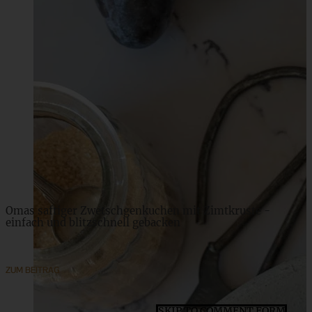
Blitz-Lasagne – ganz einfach aus der Pfanne
ZUM BEITRAG
Omas saftiger Zwetschgenkuchen mit Zimtkruste -
einfach und blitzschnell gebacken
ZUM BEITRAG
SKIP TO COMMENT FORM