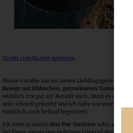
Direkt zum Rezept springen
Meine Familie hat ein neues Lieblingsgericht: me
Rezept mit Hühnchen, getrockneten Tomaten u
wirklich irre gut an! Bei mir auch, denn es schmec
sehr schnell gekocht und ich habe nur einen Topf
natürlich auch hellauf begeistert.
Ich liebe ja solche
One Pot-Gerichte
sehr, allerding
bei Pasta, genau den richtigen Gargrad abzupasse