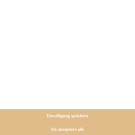
in
cremiges One Pot Orzo Pasta
nd Champignons
kommt hier
kt einfach fabelhaft, ist zudem
 zum Saubermachen, daher bin ich
Einwilligung speichern
s ist es oft etwas tricky, gerade
Ich akzeptiere alle
n, ohne dass die Nudeln noch hart