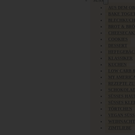
SÜSS
AUS DEM O
BAKE TOGE
BLECHKUC
BROT & BR
CHEESECAK
COOKIES
DESSERT
HEFEGEBÄC
KLASSIKER
KUCHEN
LOW CARB 
MY AMERIC
REZEPTE ZU
SCHOKOLAD
SÜSSES HAU
SÜSSES KLE
TÖRTCHEN
VEGAN SÜSS
WEIHNACHT
ZIMTLIEBE