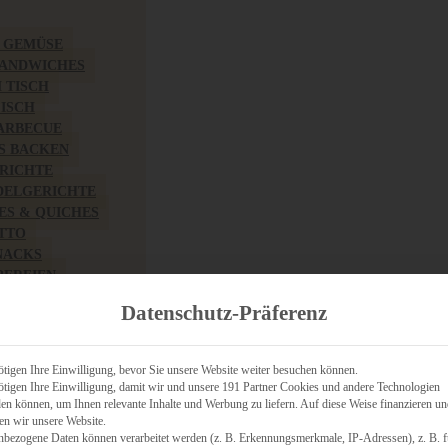
& GEMÜSE
SANDWICHES
M TISCH
FISCH
BARBECUE
S BACKEN
RICHTE
DELGERICHTE
TES & QUICHES
OTTO
NACKS
PEREIEN
ZHAFT
Datenschutz-Präferenz
CHES
tigen Ihre Einwilligung, bevor Sie unsere Website weiter besuchen können.
tigen Ihre Einwilligung, damit wir und unsere 191 Partner Cookies und andere Technologien
n können, um Ihnen relevante Inhalte und Werbung zu liefern. Auf diese Weise finanzieren u
RICH
en wir unsere Website.
FRÜHSTÜCK
nbezogene Daten können verarbeitet werden (z. B. Erkennungsmerkmale, IP-Adressen), z. B. f