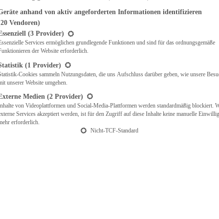
ons
Geräte anhand von aktiv angeforderten Informationen identifizieren
(20 Vendoren)
t eine Liste der Service-Gruppen, für die eine Einwilligung erteilt werden ka
Essenziell
(3 Provider)
Essenzielle Services ermöglichen grundlegende Funktionen und sind für das ordnungsgemäße
Funktionieren der Website erforderlich.
Statistik
(1 Provider)
Statistik-Cookies sammeln Nutzungsdaten, die uns Aufschluss darüber geben, wie unsere Besu
mit unserer Website umgehen.
Externe Medien
(2 Provider)
Inhalte von Videoplattformen und Social-Media-Plattformen werden standardmäßig blockiert. 
externe Services akzeptiert werden, ist für den Zugriff auf diese Inhalte keine manuelle Einwill
mehr erforderlich.
Nicht-TCF-Standard