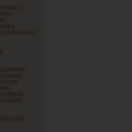
BSTGARTEN
THER
HEN
ÖTCHEN
E & KÄSEKUCHEN
K
& GESÜNDER
AN BAKERY
 OSTERN
IGES
PTGERICHT
INGEBÄCK
SBÄCKEREI