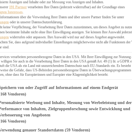
EN, CHUTNEYS
isierte Anzeigen und Inhalte oder zur Messung von Anzeigen und Inhalten.
BLINGSESSEN
unserer
191 Partner
verarbeiten Ihre Daten (jederzeit widerrufbar) auf der Grundlage eines
igten Interesses
.
SCHENKE
Informationen über die Verwendung Ihrer Daten und über unsere Partner finden Sie unter
PTE
lungen
oder in unserer Datenschutzerklärung.
 PIES
ht keine Verpflichtung, der Verarbeitung Ihrer Daten zuzustimmen, um dieses Angebot zu nutz
en bestimmte Inhalte nicht ohne Ihre Einwilligung anzeigen. Sie können Ihre Auswahl jederzei
lungen
widerrufen oder anpassen. Ihre Auswahl wird nur auf dieses Angebot angewendet.
achten Sie, dass aufgrund individueller Einstellungen möglicherweise nicht alle Funktionen der
r sind.
ERWEGS
ervices verarbeiten personenbezogene Daten in den USA. Mit Ihrer Einwilligung zur Nutzung 
 willigen Sie auch in die Verarbeitung Ihrer Daten in den USA gemäß Art. 49 (1) lit. a GDPR e
uft die USA als ein Land mit unzureichendem Datenschutz nach EU-Standards ein. Es besteht
Suche
lsweise die Gefahr, dass US-Behörden personenbezogene Daten in Überwachungsprogrammen
ten, ohne dass für Europäerinnen und Europäer eine Klagemöglichkeit besteht.
genden finden Sie eine Liste der Zwecke des IAB Transparency and Consent Fr
Speichern von oder Zugriff auf Informationen auf einem Endgerät
(168 Vendoren)
Personalisierte Werbung und Inhalte, Messung von Werbeleistung und der
 NUDELGERICHTE
Pasta Rezept mit
Performance von Inhalten, Zielgruppenforschung sowie Entwicklung und
Verbesserung von Angeboten
en Tomaten und
(166 Vendoren)
Verwendung genauer Standortdaten
(59 Vendoren)