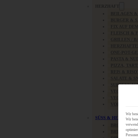
HERZHAFT
BEILAGEN 
BURGER & 
FIX AUF DE
FLEISCH & 
GRILLEN / 
HERZHAFTE
ONE-POT-GE
PASTA & NU
PIZZA, TAR
REIS & RIS
SALATE & S
SUPPENKAS
VEGAN HER
VEGETARIS
VORSPEISEN
Wir benö
SÜSS & HERZHAFT
Wir benö
verwende
BROTAUFST
optimier
BRUNCH & 
Persone