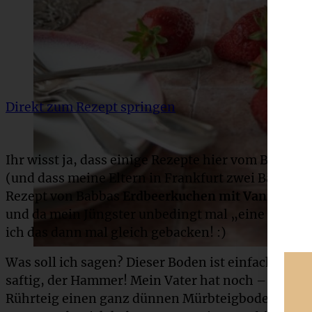
Direkt zum Rezept springen
Ihr wisst ja, dass einige Rezepte hier vom Blog 
(und dass meine Eltern in Frankfurt zwei Bäckerei
Rezept von Babbas
Erdbeerkuchen mit Vanillepud
und da mein Jüngster unbedingt mal „eine Erdbeer
ich das dann mal gleich gebacken! :)
Was soll ich sagen? Dieser Boden ist einfach sow
saftig, der Hammer! Mein Vater hat noch – der Sta
Rührteig einen ganz dünnen Mürbteigboden gemac