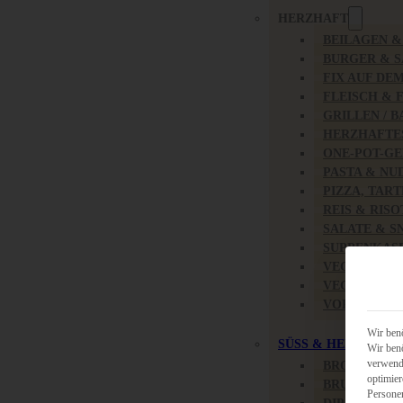
HERZHAFT
BEILAGEN 
BURGER & 
FIX AUF DE
FLEISCH & 
GRILLEN / 
HERZHAFTE
ONE-POT-GE
PASTA & NU
PIZZA, TAR
REIS & RIS
SALATE & S
SUPPENKAS
VEGAN HER
VEGETARIS
VORSPEISEN
Wir benö
SÜSS & HERZHAFT
Wir benö
verwende
BROTAUFST
optimier
BRUNCH & 
Persone