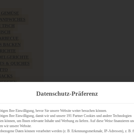
& GEMÜSE
SANDWICHES
M TISCH
FISCH
BARBECUE
S BACKEN
RICHTE
DELGERICHTE
TES & QUICHES
OTTO
NACKS
PEREIEN
ZHAFT
Datenschutz-Präferenz
CHES
tigen Ihre Einwilligung, bevor Sie unsere Website weiter besuchen können.
tigen Ihre Einwilligung, damit wir und unsere 191 Partner Cookies und andere Technologien
n können, um Ihnen relevante Inhalte und Werbung zu liefern. Auf diese Weise finanzieren u
RICH
en wir unsere Website.
FRÜHSTÜCK
nbezogene Daten können verarbeitet werden (z. B. Erkennungsmerkmale, IP-Adressen), z. B. f