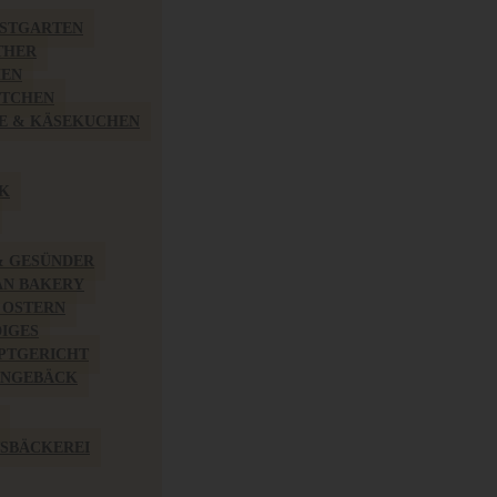
BSTGARTEN
THER
HEN
ÖTCHEN
E & KÄSEKUCHEN
K
& GESÜNDER
AN BAKERY
 OSTERN
IGES
PTGERICHT
INGEBÄCK
SBÄCKEREI