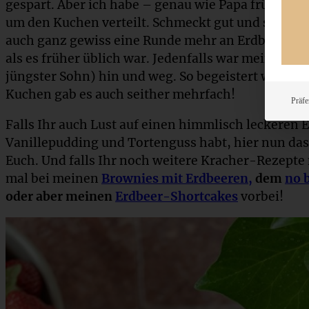
gespart. Aber ich habe – genau wie Papa früher – 
um den Kuchen verteilt. Schmeckt gut und sieht h
auch ganz gewiss eine Runde mehr an Erdbeeren a
als es früher üblich war. Jedenfalls war meine Fa
jüngster Sohn) hin und weg. So begeistert waren d
Kuchen gab es auch seither mehrfach!
Präfe
Falls Ihr auch Lust auf einen himmlisch leckeren
Vanillepudding und Tortenguss habt, hier nun das
Euch. Und falls Ihr noch weitere Kracher-Rezepte
mal bei meinen
Brownies mit Erdbeeren,
dem
no 
oder aber meinen
Erdbeer-Shortcakes
vorbei!