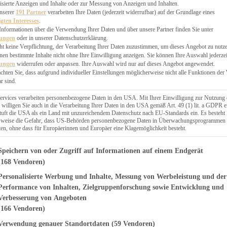
EN, CHUTNEYS
isierte Anzeigen und Inhalte oder zur Messung von Anzeigen und Inhalten.
BLINGSESSEN
unserer
191 Partner
verarbeiten Ihre Daten (jederzeit widerrufbar) auf der Grundlage eines
igten Interesses
.
SCHENKE
Informationen über die Verwendung Ihrer Daten und über unsere Partner finden Sie unter
PTE
lungen
oder in unserer Datenschutzerklärung.
 PIES
ht keine Verpflichtung, der Verarbeitung Ihrer Daten zuzustimmen, um dieses Angebot zu nutz
en bestimmte Inhalte nicht ohne Ihre Einwilligung anzeigen. Sie können Ihre Auswahl jederzei
lungen
widerrufen oder anpassen. Ihre Auswahl wird nur auf dieses Angebot angewendet.
achten Sie, dass aufgrund individueller Einstellungen möglicherweise nicht alle Funktionen der
r sind.
ERWEGS
ervices verarbeiten personenbezogene Daten in den USA. Mit Ihrer Einwilligung zur Nutzung 
 willigen Sie auch in die Verarbeitung Ihrer Daten in den USA gemäß Art. 49 (1) lit. a GDPR e
uft die USA als ein Land mit unzureichendem Datenschutz nach EU-Standards ein. Es besteht
Suche
lsweise die Gefahr, dass US-Behörden personenbezogene Daten in Überwachungsprogrammen
ten, ohne dass für Europäerinnen und Europäer eine Klagemöglichkeit besteht.
genden finden Sie eine Liste der Zwecke des IAB Transparency and Consent Fr
Speichern von oder Zugriff auf Informationen auf einem Endgerät
(168 Vendoren)
Personalisierte Werbung und Inhalte, Messung von Werbeleistung und der
CHEN
nillepudding –
Performance von Inhalten, Zielgruppenforschung sowie Entwicklung und
Verbesserung von Angeboten
 Rezept
(166 Vendoren)
Verwendung genauer Standortdaten
(59 Vendoren)