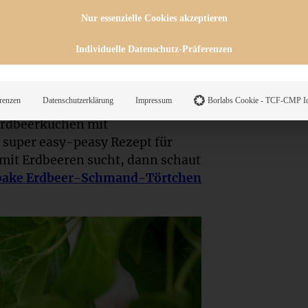
ein paar Mandelplättchen rings
Nur essenzielle Cookies akzeptieren
übsch aus. Außerdem habe ich
uf den Vanillepudding gepackt,
Individuelle Datenschutz-Präferenzen
milie (insbesondere natürlich mein
ie Herren hier selten und den
renzen
Datenschutzerklärung
Impressum
Borlabs Cookie - TCF-CMP Id
 Erdbeerkuchen mit
 super easy-peasy Rezept für
 mit Erdbeeren sucht, dann schaut
bake Erdbeer-Schmand-Törtchen