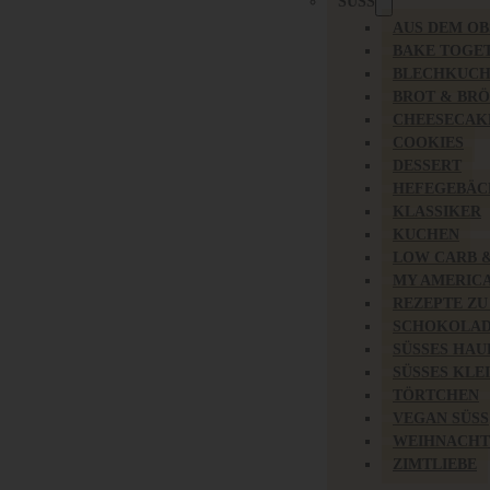
SÜSS
AUS DEM O
BAKE TOGE
BLECHKUC
BROT & BR
CHEESECAK
COOKIES
DESSERT
HEFEGEBÄC
KLASSIKER
KUCHEN
LOW CARB 
MY AMERIC
REZEPTE ZU
SCHOKOLAD
SÜSSES HAU
SÜSSES KLE
TÖRTCHEN
VEGAN SÜSS
WEIHNACHT
ZIMTLIEBE