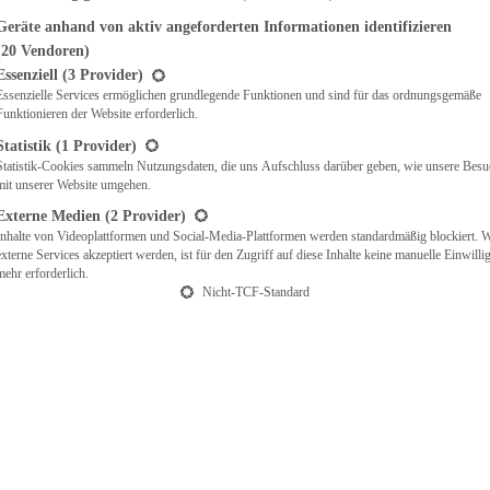
Geräte anhand von aktiv angeforderten Informationen identifizieren
(20 Vendoren)
t eine Liste der Service-Gruppen, für die eine Einwilligung erteilt werden ka
Essenziell
(3 Provider)
Essenzielle Services ermöglichen grundlegende Funktionen und sind für das ordnungsgemäße
Funktionieren der Website erforderlich.
Statistik
(1 Provider)
Statistik-Cookies sammeln Nutzungsdaten, die uns Aufschluss darüber geben, wie unsere Besu
mit unserer Website umgehen.
Externe Medien
(2 Provider)
Inhalte von Videoplattformen und Social-Media-Plattformen werden standardmäßig blockiert. 
externe Services akzeptiert werden, ist für den Zugriff auf diese Inhalte keine manuelle Einwill
mehr erforderlich.
Nicht-TCF-Standard