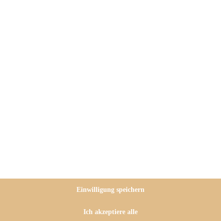
noch von meinem Vater stammen
en besaßen). Kürzlich ist mir das
ding
wieder in die Hände gefallen
torte mit Glibber“ wollte, habe
as von himmlisch lecker und
Einwilligung speichern
bilität wegen – unter den
ht, den habe ich mir aber
Ich akzeptiere alle