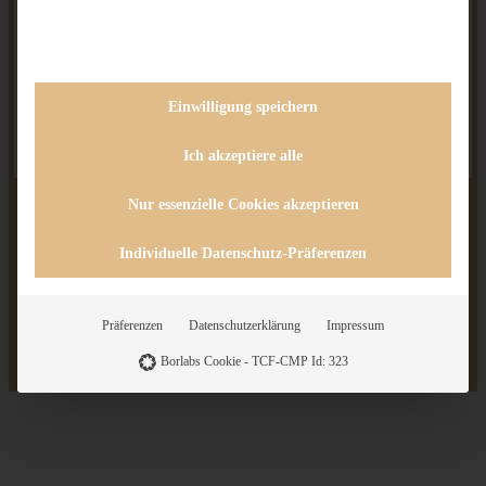
NUTRITION
Fiber:
Bananenbrot, vegan, Erdnüsse,
Einwilligung speichern
Schokolade, saftig, lecker, einfach, schnell,
backen, Rezept,
Ich akzeptiere alle
Nur essenzielle Cookies akzeptieren
Individuelle Datenschutz-Präferenzen
HAST DU DAS REZEPT SCHON
AUSPROBIERT?
Präferenzen
Datenschutzerklärung
Impressum
Teile ein Foto und tagge mich bei Instagram, ich kann kaum
erwarten zu sehen, was Du aus dem Rezept gemacht hast.
Borlabs Cookie - TCF-CMP Id: 323