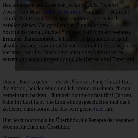
Heute sind wir am Ende der
„veganen Bake Together-
Woche“
von Marc (
Bake to the roots
) und mir…. Schreibt
mir doch bitte mal in die Kommentare, wie es Euch
gefallen dieses Mal gefallen hat. Zum heutigen
Abschlussthema „Kuchen“ gibt es natürlich ein
veganes
Erdnuss-Bananenbrot
… Ich finde ja, Bananenbrot geht
absolut immer, warum nicht auch einmal in einer veganen
Variante, hier im Hause ZimtkeksundApfeltarte ist es
extrem gut angekommen – und die Herren sind Experten!
Unser
„Bake Together – die Backüberraschung“
kennt Ihr…
die Aktion, bei der Marc und ich immer zu einem Thema
gemeinsam backen, läuft seit nunmehr fast fünf! Jahren!
Falls Ihr Lust habt, die Entstehungsgeschichte mal nach
zu lesen, dann könnt Ihr das sehr gerne
hier
tun.
Hier jetzt nochmals im Überblick alle Rezepte der veganen
Woche für Euch im Überblick: