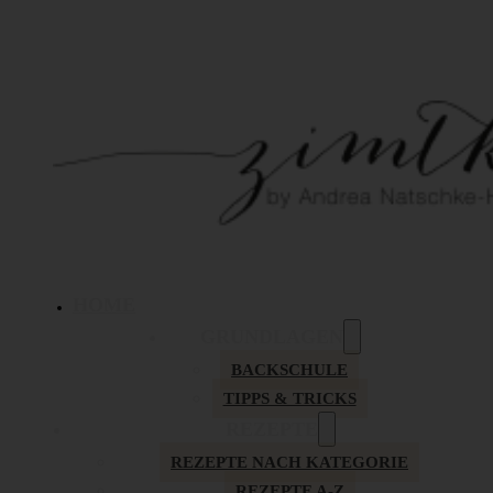
HOME
GRUNDLAGEN
BACKSCHULE
TIPPS & TRICKS
REZEPTE
REZEPTE NACH KATEGORIE
REZEPTE A-Z