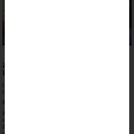
Zubereitung veganes Erdnuss-
Bananenbrot
[tabs]
[tab title=”Zubereitung”]
Backofen auf 180 °C (160 °C Umluft) vorheizen.
Butter mit Zucker schön schaumig schlagen. Bananen
schälen und gründlich zerdrücken oder aber pürieren, zur
Zucker/Butter-Masse geben. Dann alle anderen Zutaten
nach und nach mit untermischen.