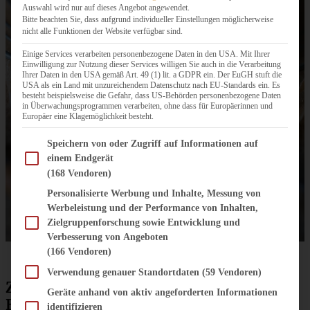
Auswahl wird nur auf dieses Angebot angewendet.
Bitte beachten Sie, dass aufgrund individueller Einstellungen möglicherweise
nicht alle Funktionen der Website verfügbar sind.
Einige Services verarbeiten personenbezogene Daten in den USA. Mit Ihrer
Einwilligung zur Nutzung dieser Services willigen Sie auch in die Verarbeitung
Ihrer Daten in den USA gemäß Art. 49 (1) lit. a GDPR ein. Der EuGH stuft die
USA als ein Land mit unzureichendem Datenschutz nach EU-Standards ein. Es
besteht beispielsweise die Gefahr, dass US-Behörden personenbezogene Daten
in Überwachungsprogrammen verarbeiten, ohne dass für Europäerinnen und
Europäer eine Klagemöglichkeit besteht.
Im Folgenden finden Sie eine Liste der Zwecke des IAB Transparency and Consent Fram
Speichern von oder Zugriff auf Informationen auf
einem Endgerät
(168 Vendoren)
Personalisierte Werbung und Inhalte, Messung von
Werbeleistung und der Performance von Inhalten,
Zielgruppenforschung sowie Entwicklung und
Verbesserung von Angeboten
(166 Vendoren)
Verwendung genauer Standortdaten
(59 Vendoren)
Zutaten für veganes Erdnuss-
Geräte anhand von aktiv angeforderten Informationen
Bananenbrot
identifizieren