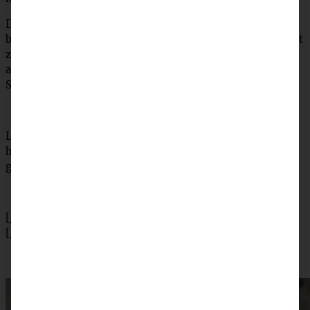
Den Teig in eine Kastenform füllen und mit Erdnüssen
bestreuen. Bei 160 °C Umluft ca. 50 Minuten backen, nicht
zu lange, sonst wird es trocken. Die Backzeit variiert
allerdings, je nach Größe und Menge der Bananen, bitte
Stäbchenprobe machen.
Leinsamen-Ei: 1 EL geschroteten Leinsamen mit 3 EL
heißem Wasser mischen, quellen lassen und in den Teig
geben.
[/tab]
[/tabs]