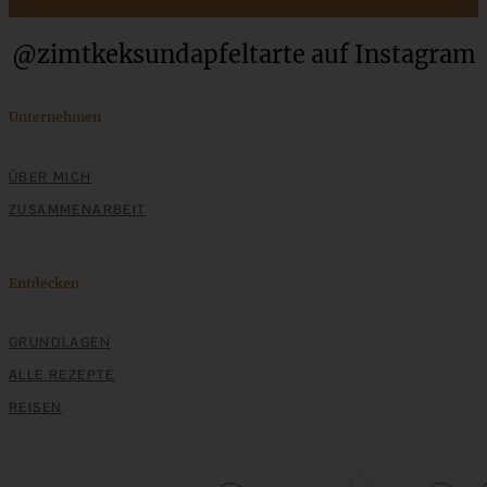
Stracciatella-Quarkcreme mit Kirschgrütze - einfaches
@zimtkeksundapfeltarte auf Instagram
Dessert im Glas
Unternehmen
ZUM BEITRAG
ÜBER MICH
ZUSAMMENARBEIT
Entdecken
GRUNDLAGEN
ALLE REZEPTE
REISEN
Klassischer Kaiserschmarrn mit Zwetschgenröster