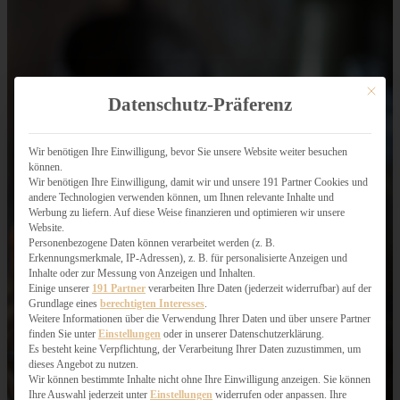
Mit dies
Datenschutz-Präferenz
Wir benötigen Ihre Einwilligung, bevor Sie unsere Website weiter besuchen
können.
Wir benötigen Ihre Einwilligung, damit wir und unsere 191 Partner Cookies und
andere Technologien verwenden können, um Ihnen relevante Inhalte und
Werbung zu liefern. Auf diese Weise finanzieren und optimieren wir unsere
Website.
Personenbezogene Daten können verarbeitet werden (z. B.
Erkennungsmerkmale, IP-Adressen), z. B. für personalisierte Anzeigen und
Inhalte oder zur Messung von Anzeigen und Inhalten.
Einige unserer
191 Partner
verarbeiten Ihre Daten (jederzeit widerrufbar) auf der
Grundlage eines
berechtigten Interesses
.
Weitere Informationen über die Verwendung Ihrer Daten und über unsere Partner
finden Sie unter
Einstellungen
oder in unserer Datenschutzerklärung.
Es besteht keine Verpflichtung, der Verarbeitung Ihrer Daten zuzustimmen, um
dieses Angebot zu nutzen.
Wir können bestimmte Inhalte nicht ohne Ihre Einwilligung anzeigen. Sie können
Ihre Auswahl jederzeit unter
Einstellungen
widerrufen oder anpassen. Ihre