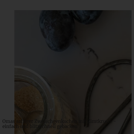
Die beste vegane Lasagne mit Béchamelsauce
ZUM BEITRAG
Omas saftiger Zwetschgenkuchen mit Zimtkruste -
einfach und blitzschnell gebacken