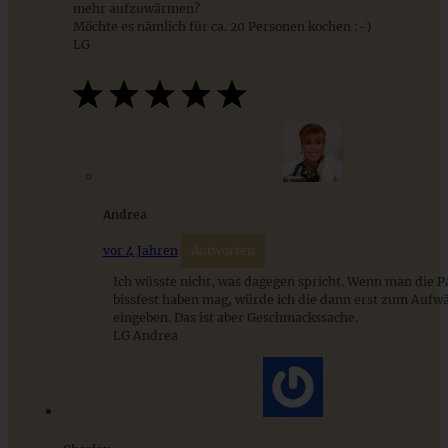
mehr aufzuwärmen?
Möchte es nämlich für ca. 20 Personen kochen :-)
LG
Hausgemachte vegetarische Ravioli mit Pilz-Ricotta-
Petersilien-Füllung
Andrea
vor 4 Jahren
Antworten
ZUM BEITRAG
Ich wüsste nicht, was dagegen spricht. Wenn man die P
bissfest haben mag, würde ich die dann erst zum Auf
eingeben. Das ist aber Geschmackssache.
LG Andrea
Cremiges Lemon Posset - die einfachste Zitronencreme in
nur 10 Minuten