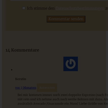
Ich stimme den
Datenschutzbestimmungen
z
ZUM BEITRAG
Das beste Rezept für Omas lockeren und buttrigen
Streuselkuchen - ganz einfach
14 Kommentare
ZUM BEITRAG
Kerstin
vor 7 Monaten
Antworten
Bei mir kommen immer noch zwei doppelte Espresso (nach Fr
mit rein und ich nehme auch noch weiße Bohnen mit dazu. Als
zusätzlich Avocado /Guacamole ein Muss! Liebe Grüße von Kersti