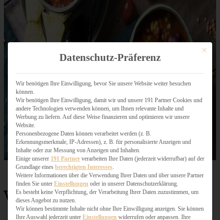
Mit dies
Datenschutz-Präferenz
Wir benötigen Ihre Einwilligung, bevor Sie unsere Website weiter besuchen
können.
Wir benötigen Ihre Einwilligung, damit wir und unsere 191 Partner Cookies und
andere Technologien verwenden können, um Ihnen relevante Inhalte und
Werbung zu liefern. Auf diese Weise finanzieren und optimieren wir unsere
Website.
Personenbezogene Daten können verarbeitet werden (z. B.
Erkennungsmerkmale, IP-Adressen), z. B. für personalisierte Anzeigen und
Inhalte oder zur Messung von Anzeigen und Inhalten.
Einige unserer
191 Partner
verarbeiten Ihre Daten (jederzeit widerrufbar) auf der
Grundlage eines
berechtigten Interesses
.
Weitere Informationen über die Verwendung Ihrer Daten und über unsere Partner
finden Sie unter
Einstellungen
oder in unserer Datenschutzerklärung.
Veganes Chili sin carne
Es besteht keine Verpflichtung, der Verarbeitung Ihrer Daten zuzustimmen, um
dieses Angebot zu nutzen.
Wir können bestimmte Inhalte nicht ohne Ihre Einwilligung anzeigen. Sie können
Ihre Auswahl jederzeit unter
Einstellungen
widerrufen oder anpassen. Ihre