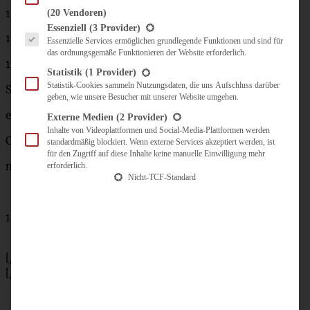
1
kleine Dose
Mais
(20 Vendoren)
Es folgt eine Liste der Service-Gruppen, für die eine Einwilligung erteilt werden kann.
Essenziell
(3 Provider)
1/2
TL
Kreuzkümmel
Essenzielle Services ermöglichen grundlegende Funktionen und sind für
das ordnungsgemäße Funktionieren der Website erforderlich.
1 TL
Paprikapulver edelsüß
Statistik
(1 Provider)
Statistik-Cookies sammeln Nutzungsdaten, die uns Aufschluss darüber
Salz und Pfeffer
geben, wie unsere Besucher mit unserer Website umgehen.
etwas
Externe Medien
(2 Provider)
Inhalte von Videoplattformen und Social-Media-Plattformen werden
Cayenne Pfeffer (Vorsicht scharf!) nach Belieben
standardmäßig blockiert. Wenn externe Services akzeptiert werden, ist
für den Zugriff auf diese Inhalte keine manuelle Einwilligung mehr
nach Belieben etwas Zimt
erforderlich.
Nicht-TCF-Standard
1
Becher
vegane Creme fraiche
[/tab]
[/tabs]