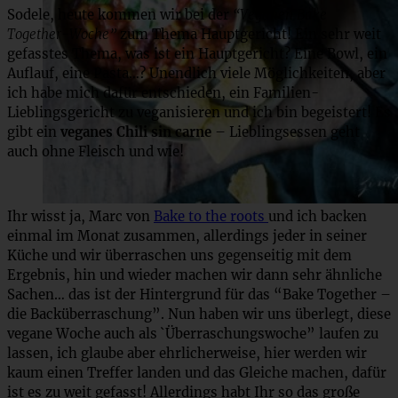
Sodele, heute kommen wir bei der
“Veganen Bake
Together-Woche”
zum Thema Hauptgericht! Ein sehr weit
gefasstes Thema, was ist ein Hauptgericht? Eine Bowl, ein
Auflauf, eine Pasta…? Unendlich viele Möglichkeiten, aber
ich habe mich dafür entschieden, ein Familien-
Lieblingsgericht zu veganisieren und ich bin begeistert! Es
gibt ein
veganes Chili sin carne
– Lieblingsessen geht
auch ohne Fleisch und wie!
Ihr wisst ja, Marc von
Bake to the roots
und ich backen
einmal im Monat zusammen, allerdings jeder in seiner
Küche und wir überraschen uns gegenseitig mit dem
Ergebnis, hin und wieder machen wir dann sehr ähnliche
Sachen… das ist der Hintergrund für das “Bake Together –
die Backüberraschung”. Nun haben wir uns überlegt, diese
vegane Woche auch als `Überraschungswoche” laufen zu
lassen, ich glaube aber ehrlicherweise, hier werden wir
kaum einen Treffer landen und das Gleiche machen, dafür
ist es zu weit gefasst! Allerdings habt Ihr so das große