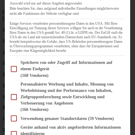
Auswahl wird nur auf dieses Angebot angewendet.
Bitte beachten Sie, dass aufgrund individueller Einstellungen möglicherweise
[tabs]
nicht alle Funktionen der Website verfügbar sind.
[tab title=”Zutaten”]
Einige Services verarbeiten personenbezogene Daten in den USA. Mit Ihrer
Einwilligung zur Nutzung dieser Services willigen Sie auch in die Verarbeitung
2
EL
Olivenöl
Ihrer Daten in den USA gemäß Art. 49 (1) lit. a GDPR ein. Der EuGH stuft die
USA als ein Land mit unzureichendem Datenschutz nach EU-Standards ein. Es
2 mittelgroße rote Zwiebeln
besteht beispielsweise die Gefahr, dass US-Behörden personenbezogene Daten
in Überwachungsprogrammen verarbeiten, ohne dass für Europäerinnen und
Europäer eine Klagemöglichkeit besteht.
3 kleine oder zwei größere Knoblauchzehen
Im Folgenden finden Sie eine Liste der Zwecke des IAB Transparency and Consent Fram
2 rote Paprika
Speichern von oder Zugriff auf Informationen auf
einem Endgerät
2
EL
Tomatenmark
(168 Vendoren)
Personalisierte Werbung und Inhalte, Messung von
500
ml
Wasser
Werbeleistung und der Performance von Inhalten,
3
TL
Gemüsebrühe
Zielgruppenforschung sowie Entwicklung und
Verbesserung von Angeboten
80
g
rote Linsen
(166 Vendoren)
1 Flasche stückige Tomaten (ich nehme Mutti)
Verwendung genauer Standortdaten
(59 Vendoren)
Geräte anhand von aktiv angeforderten Informationen
2
Dosen Kidneybohnen
identifizieren