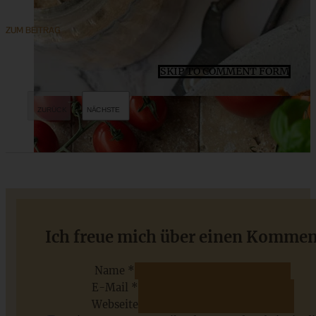
ZUM BEITRAG
SKIP TO COMMENT FORM
Vegane rote Linsensuppe mit Petersilien-Creme
Ich freue mich über einen Kommen
Name *
E-Mail *
ZUM BEITRAG
Webseite