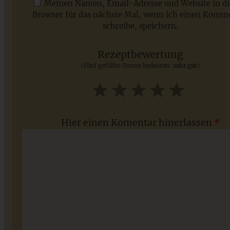
Meinen Namen, Email-Adresse und Website in d
Browser für das nächste Mal, wenn ich einen Komm
schreibe, speichern.
Saisonale Rezepte im Juli - meine 7 sommerlichen
Lieblinge, die Ihr jetzt unbedingt ausprobieren solltet
Rezeptbewertung
(fünf gefüllte Sterne bedeuten:
sehr gut
)
ZUM BEITRAG
1
2
3
4
5
Star
Stars
Stars
Stars
Stars
Hier einen Komentar hinerlassen
*
Veganes Erdnuss-Bananenbrot – super saftig und lecker