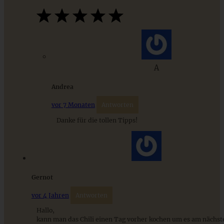
Veganes Bärlauch-Süppchen mit Erbsen
A
ZUM BEITRAG
Andrea
vor 7 Monaten
Antworten
Danke für die tollen Tipps!
9 saisonale Rezepte im August – die besten Ideen mit Obst
& Gemüse der Saison
ZUM BEITRAG
Gernot
vor 4 Jahren
Antworten
Hallo,
kann man das Chili einen Tag vorher kochen um es am nächst