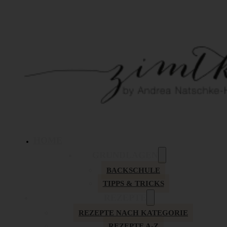
HOME
GRUNDLAGEN
BACKSCHULE
TIPPS & TRICKS
REZEPTE
REZEPTE NACH KATEGORIE
REZEPTE A-Z