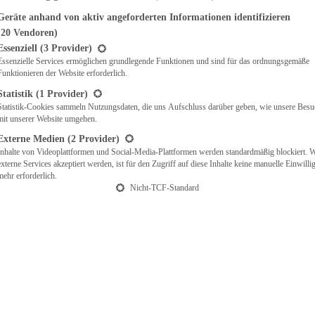
Geräte anhand von aktiv angeforderten Informationen identifizieren
(20 Vendoren)
t eine Liste der Service-Gruppen, für die eine Einwilligung erteilt werden ka
Essenziell
(3 Provider)
Essenzielle Services ermöglichen grundlegende Funktionen und sind für das ordnungsgemäße
Funktionieren der Website erforderlich.
Statistik
(1 Provider)
Statistik-Cookies sammeln Nutzungsdaten, die uns Aufschluss darüber geben, wie unsere Besu
mit unserer Website umgehen.
Externe Medien
(2 Provider)
Inhalte von Videoplattformen und Social-Media-Plattformen werden standardmäßig blockiert. 
externe Services akzeptiert werden, ist für den Zugriff auf diese Inhalte keine manuelle Einwill
mehr erforderlich.
Nicht-TCF-Standard