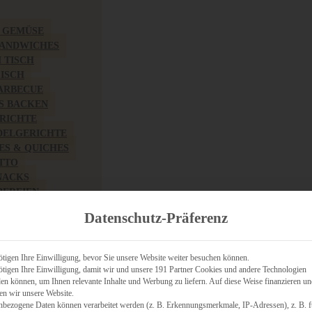
& GEMÜSE
SANDWICHES
M TISCH
FISCH
BARBECUE
S BACKEN
RICHTE
DELGERICHTE
TES & QUICHES
OTTO
NACKS
PEREIEN
ZHAFT
Datenschutz-Präferenz
CHES
tigen Ihre Einwilligung, bevor Sie unsere Website weiter besuchen können.
tigen Ihre Einwilligung, damit wir und unsere 191 Partner Cookies und andere Technologien
n können, um Ihnen relevante Inhalte und Werbung zu liefern. Auf diese Weise finanzieren u
RICH
en wir unsere Website.
FRÜHSTÜCK
nbezogene Daten können verarbeitet werden (z. B. Erkennungsmerkmale, IP-Adressen), z. B. f