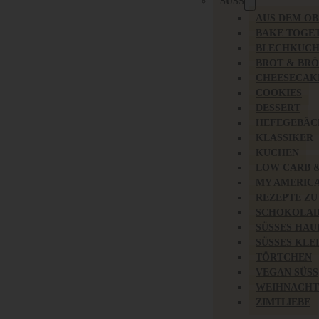
SÜSS
AUS DEM O
BAKE TOGE
BLECHKUC
BROT & BR
CHEESECAK
COOKIES
DESSERT
HEFEGEBÄC
KLASSIKER
KUCHEN
LOW CARB 
MY AMERIC
REZEPTE ZU
SCHOKOLAD
SÜSSES HAU
SÜSSES KLE
TÖRTCHEN
VEGAN SÜSS
WEIHNACHT
ZIMTLIEBE