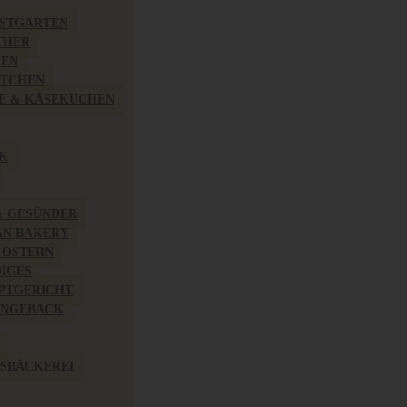
BSTGARTEN
THER
HEN
ÖTCHEN
E & KÄSEKUCHEN
K
& GESÜNDER
AN BAKERY
 OSTERN
IGES
PTGERICHT
INGEBÄCK
SBÄCKEREI