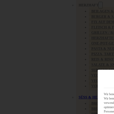
HERZHAFT
BEILAGEN 
BURGER & 
FIX AUF DE
FLEISCH & 
GRILLEN / 
HERZHAFTE
ONE-POT-GE
PASTA & NU
PIZZA, TAR
REIS & RIS
SALATE & S
SUPPENKAS
VEGAN HER
VEGETARIS
VORSPEISEN
Wir benö
SÜSS & HERZHAFT
Wir benö
verwende
BROTAUFST
optimier
BRUNCH & 
Persone