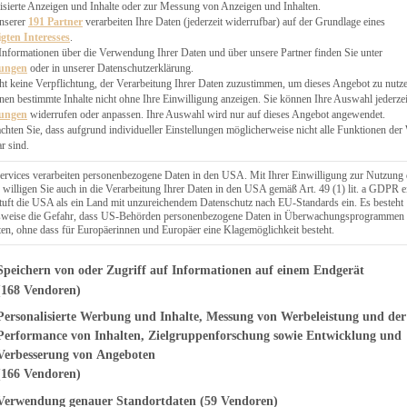
EN, CHUTNEYS
isierte Anzeigen und Inhalte oder zur Messung von Anzeigen und Inhalten.
BLINGSESSEN
unserer
191 Partner
verarbeiten Ihre Daten (jederzeit widerrufbar) auf der Grundlage eines
igten Interesses
.
SCHENKE
Informationen über die Verwendung Ihrer Daten und über unsere Partner finden Sie unter
PTE
lungen
oder in unserer Datenschutzerklärung.
 PIES
ht keine Verpflichtung, der Verarbeitung Ihrer Daten zuzustimmen, um dieses Angebot zu nutz
en bestimmte Inhalte nicht ohne Ihre Einwilligung anzeigen. Sie können Ihre Auswahl jederzei
lungen
widerrufen oder anpassen. Ihre Auswahl wird nur auf dieses Angebot angewendet.
achten Sie, dass aufgrund individueller Einstellungen möglicherweise nicht alle Funktionen der
r sind.
ERWEGS
ervices verarbeiten personenbezogene Daten in den USA. Mit Ihrer Einwilligung zur Nutzung 
 willigen Sie auch in die Verarbeitung Ihrer Daten in den USA gemäß Art. 49 (1) lit. a GDPR e
uft die USA als ein Land mit unzureichendem Datenschutz nach EU-Standards ein. Es besteht
Suche
lsweise die Gefahr, dass US-Behörden personenbezogene Daten in Überwachungsprogrammen
ten, ohne dass für Europäerinnen und Europäer eine Klagemöglichkeit besteht.
genden finden Sie eine Liste der Zwecke des IAB Transparency and Consent Fr
Speichern von oder Zugriff auf Informationen auf einem Endgerät
(168 Vendoren)
Personalisierte Werbung und Inhalte, Messung von Werbeleistung und der
N HERZHAFT
 Nudeln vegan
Performance von Inhalten, Zielgruppenforschung sowie Entwicklung und
Verbesserung von Angeboten
(166 Vendoren)
Verwendung genauer Standortdaten
(59 Vendoren)