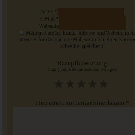
Name *
E-Mail *
ZUM BEITRAG
Webseite
Meinen Namen, Email-Adresse und Website in d
Browser für das nächste Mal, wenn ich einen Komm
schreibe, speichern.
Saisonale Rezepte im Juli - meine 7 sommerlichen
Lieblinge, die Ihr jetzt unbedingt ausprobieren solltet
Rezeptbewertung
(fünf gefüllte Sterne bedeuten:
sehr gut
)
ZUM BEITRAG
1
2
3
4
5
Star
Stars
Stars
Stars
Stars
Hier einen Komentar hinerlassen
*