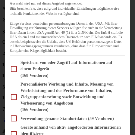
Auswahl wird nur auf dieses Angebot angewendet.
Ausreichend für 4 Portionen:
Bitte beachten Sie, dass aufgrund individueller Einstellungen möglicherweise
nicht alle Funktionen der Website verfügbar sind.
2 Zwiebeln
Einige Services verarbeiten personenbezogene Daten in den USA. Mit Ihrer
Einwilligung zur Nutzung dieser Services willigen Sie auch in die Verarbeitung
3 Knoblauchzehen
Ihrer Daten in den USA gemäß Art. 49 (1) lit. a GDPR ein. Der EuGH stuft die
USA als ein Land mit unzureichendem Datenschutz nach EU-Standards ein. Es
Olivenöl zum Anbraten
besteht beispielsweise die Gefahr, dass US-Behörden personenbezogene Daten
in Überwachungsprogrammen verarbeiten, ohne dass für Europäerinnen und
Europäer eine Klagemöglichkeit besteht.
2 Möhren
Im Folgenden finden Sie eine Liste der Zwecke des IAB Transparency and Consent Fram
Speichern von oder Zugriff auf Informationen auf
1/4 Sellerie
einem Endgerät
1 kleine Stange Lauch
(168 Vendoren)
Personalisierte Werbung und Inhalte, Messung von
3 EL Tomatenmark
Werbeleistung und der Performance von Inhalten,
Zielgruppenforschung sowie Entwicklung und
150 ml Rotwein
Verbesserung von Angeboten
750 ml stückige Tomaten
(166 Vendoren)
Verwendung genauer Standortdaten
(59 Vendoren)
500 g gegarte Linsen
(kann auch ein wenig mehr sein)
Geräte anhand von aktiv angeforderten Informationen
italienische Kräuter nach Belieben, hier, 1 TL Basilikum, 1
identifizieren