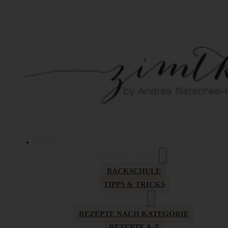
HOME
GRUNDLAGEN
BACKSCHULE
TIPPS & TRICKS
REZEPTE
REZEPTE NACH KATEGORIE
REZEPTE A-Z