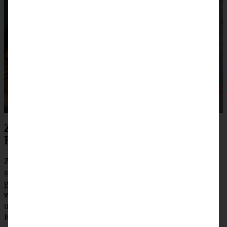
Zubereitung würzige vegane Linsen
Bolognese
Zwiebeln und Knoblauch schälen und in feine Würfel
schneiden. In einen Topf mit 3 EL Olivenöl geben und
glasig dünsten. Möhren schälen, fein würfeln, Lauch
waschen und in kleine Stücke schneiden, Sellerie säubern
und ebenfalls fein würfeln. Zusammen mit Zwiebeln und
Knoblauch für 5 Minuten anbraten.