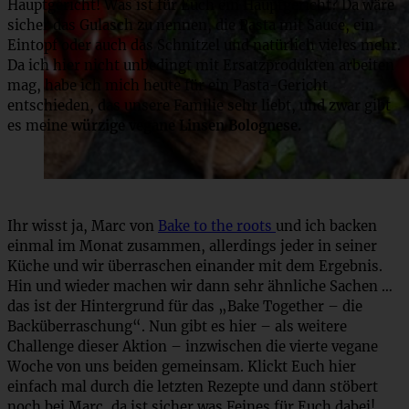
Hauptgericht! Was ist für Euch ein Hauptgericht? Da wäre
sicher das Gulasch zu nennen, die Pasta mit Sauce, ein
Eintopf oder auch das Schnitzel und natürlich vieles mehr.
Da ich hier nicht unbedingt mit Ersatzprodukten arbeiten
mag, habe ich mich heute für ein Pasta-Gericht
entschieden, das unsere Familie sehr liebt, und zwar gibt
es meine
würzige vegane Linsen Bolognese.
Ihr wisst ja, Marc von
Bake to the roots
und ich backen
einmal im Monat zusammen, allerdings jeder in seiner
Küche und wir überraschen einander mit dem Ergebnis.
Hin und wieder machen wir dann sehr ähnliche Sachen …
das ist der Hintergrund für das „Bake Together – die
Backüberraschung“. Nun gibt es hier – als weitere
Challenge dieser Aktion – inzwischen die vierte vegane
Woche von uns beiden gemeinsam. Klickt Euch hier
einfach mal durch die letzten Rezepte und dann stöbert
noch bei Marc, da ist sicher was Feines für Euch dabei!