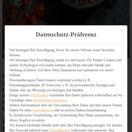
Mit dies
Datenschutz-Präferenz
Wir benötigen Ihre Einwilligung, bevor Sie unsere Website weiter besuchen
können.
Wir benötigen Ihre Einwilligung, damit wir und unsere 191 Partner Cookies und
andere Technologien verwenden können, um Ihnen relevante Inhalte und
Werbung zu liefern. Auf diese Weise finanzieren und optimieren wir unsere
Website.
Ich verwende hier in diesem Gericht ganz bewusst
Personenbezogene Daten können verarbeitet werden (z. B.
normale Tellerlinsen und keine roten Linsen. Ich liebe
Erkennungsmerkmale, IP-Adressen), z. B. für personalisierte Anzeigen und
rote Linsen sehr und weiß, dass viele Kollegen Ihre Bolo
Inhalte oder zur Messung von Anzeigen und Inhalten.
Einige unserer
191 Partner
verarbeiten Ihre Daten (jederzeit widerrufbar) auf der
damit zubereiten, aber mir sind sie zu schnell gar und
Grundlage eines
berechtigten Interesses
.
werden dann matschig, daher bevorzuge ich hier die
Weitere Informationen über die Verwendung Ihrer Daten und über unsere Partner
herkömmlichen Linsen!
finden Sie unter
Einstellungen
oder in unserer Datenschutzerklärung.
Es besteht keine Verpflichtung, der Verarbeitung Ihrer Daten zuzustimmen, um
Zutaten würzige vegane Linsen
dieses Angebot zu nutzen.
Wir können bestimmte Inhalte nicht ohne Ihre Einwilligung anzeigen. Sie können
Bolognese
Ihre Auswahl jederzeit unter
Einstellungen
widerrufen oder anpassen. Ihre