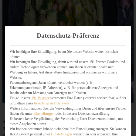
Mit dies
Datenschutz-Präferenz
Wir benötigen Ihre Einwilligung, bevor Sie unsere Website weiter besuchen
können.
Wir benötigen Ihre Einwilligung, damit wir und unsere 191 Partner Cookies und
andere Technologien verwenden können, um Ihnen relevante Inhalte und
Werbung zu liefern. Auf diese Weise finanzieren und optimieren wir unsere
Website.
Personenbezogene Daten können verarbeitet werden (z. B.
Erkennungsmerkmale, IP-Adressen), z. B. für personalisierte Anzeigen und
Inhalte oder zur Messung von Anzeigen und Inhalten.
Einige unserer
191 Partner
verarbeiten Ihre Daten (jederzeit widerrufbar) auf der
Grundlage eines
berechtigten Interesses
.
Weitere Informationen über die Verwendung Ihrer Daten und über unsere Partner
finden Sie unter
Einstellungen
oder in unserer Datenschutzerklärung.
Es besteht keine Verpflichtung, der Verarbeitung Ihrer Daten zuzustimmen, um
So, und nun kommen wir zum Rezept: Der Hummus ist
dieses Angebot zu nutzen.
blitzmäßig zubereitet, kann auch schon im Voraus
Wir können bestimmte Inhalte nicht ohne Ihre Einwilligung anzeigen. Sie können
Ihre Auswahl jederzeit unter
Einstellungen
widerrufen oder anpassen. Ihre
gemacht werden und bis zum Vernaschen im Kühlschrank