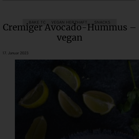
BAKE TOGETHER
VEGAN HERZHAFT
SALATE & SNACKS
Cremiger Avocado-Hummus –
vegan
17. Januar 2023