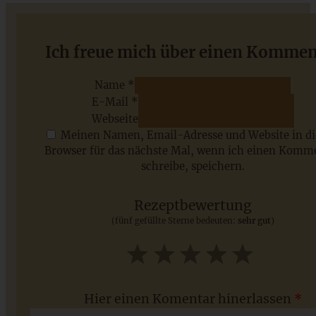
Tannenbaum-Zupfbrot mit Kräutern und Käsefüllung
Ich freue mich über einen Kommen
Name *
E-Mail *
ZUM BEITRAG
Webseite
Meinen Namen, Email-Adresse und Website in d
Browser für das nächste Mal, wenn ich einen Komm
schreibe, speichern.
Saisonale Rezepte im Juli - meine 7 sommerlichen
Lieblinge, die Ihr jetzt unbedingt ausprobieren solltet
Rezeptbewertung
(fünf gefüllte Sterne bedeuten:
sehr gut
)
ZUM BEITRAG
1
2
3
4
5
Star
Stars
Stars
Stars
Stars
Hier einen Komentar hinerlassen
*