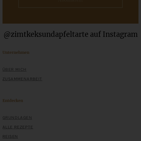
ZUM BEITRAG
Cremiges Lemon Posset - die einfachste Zitronencreme in
@zimtkeksundapfeltarte auf Instagram
nur 10 Minuten
Unternehmen
ZUM BEITRAG
ÜBER MICH
ZUSAMMENARBEIT
Entdecken
GRUNDLAGEN
ALLE REZEPTE
REISEN