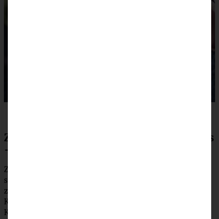
Zubereitung cremiger Avocado-Hummus
– vegan
Zunächst Avocado und Knoblauchzehe schälen und klein
schneiden und in den Hochleistungsmixer geben. Diese
zusammen mit allen anderen Zutaten (bis auf die
Kichererbsen) ganz glatt mixen. Zuletzt kommen die
Kichererbsen dazu, dadurch wird Euer Hummus