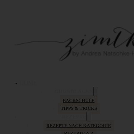
HOME
GRUNDLAGEN
BACKSCHULE
TIPPS & TRICKS
REZEPTE
REZEPTE NACH KATEGORIE
REZEPTE A-Z