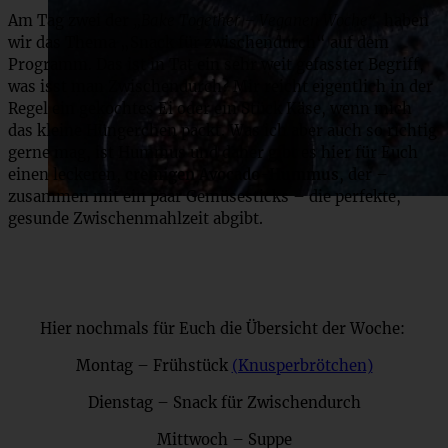
Am Tag zwei der
„Bake Together – Veganen Woche“
haben
wir das Thema „Snack für zwischendurch“ auf dem
Programm. Das ist in Tat ein sehr weit gefasster Begriff,
was isst man Zwischendurch? Mir reicht eigentlich in der
Regel ein gekochtes Ei oder ein Stück Käse, wenn mich
das kleine Hüngerchen packt. Was ich aber auch so richtig
gerne mag, ist Hummus und daher gibt es hier für Euch
einen leckeren,
cremigen Avocado-Hummus
, der –
zusammen mit ein paar Gemüsesticks – die perfekte,
gesunde Zwischenmahlzeit abgibt.
Hier nochmals für Euch die Übersicht der Woche:
Montag – Frühstück
(Knusperbrötchen)
Dienstag – Snack für Zwischendurch
Mittwoch – Suppe