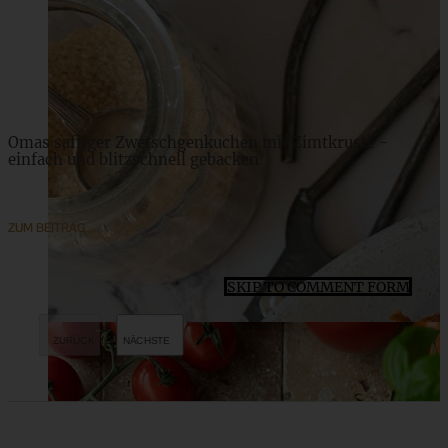
ZUM BEITRAG
Omas saftiger Zwetschgenkuchen mit Zimtkruste -
einfach und blitzschnell gebacken
ZUM BEITRAG
SKIP TO COMMENT FORM