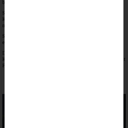
besonders cremig!
Sollte die Masse zu fest sein, gebt noch wenig vom
Kichererbsensud oder aber kaltes Wasser dazu. Zuletzt
nochmals nach Eurem Geschmack abschmecken.
Servieren mit ein paar zurück behaltenen Kichererbsen,
etwas Olivenöl und ein paar Avocado-Würfeln.
Dazu passen hervorragen Möhrensticks oder
Kohlrabisticks. Natürlich schmeckt der Hummus auch mit
Fladenbrot oder ein paar Kräckern ganz wunderbar.