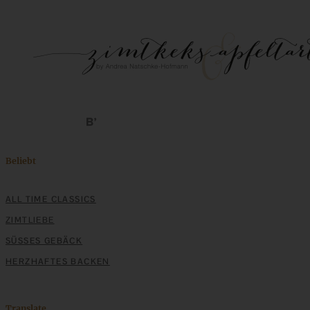
Gefülltes Picknickbrot mit Pesto – perfekt zum
Mitnehmen!
ZUM BEITRAG
Stracciatella-Quarkcreme mit Kirschgrütze - einfaches
Dessert im Glas
Beliebt
ALL TIME CLASSICS
ZUM BEITRAG
ZIMTLIEBE
SÜSSES GEBÄCK
HERZHAFTES BACKEN
Translate