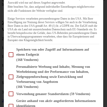
Auswahl wird nur auf dieses Angebot angewendet.
bleiben (dort hält er sich gut eine Woche!).
Bitte beachten Sie, dass aufgrund individueller Einstellungen möglicherweise
nicht alle Funktionen der Website verfügbar sind.
Einige Services verarbeiten personenbezogene Daten in den USA. Mit Ihrer
Zutaten cremiger Avocado-Hummus –
Einwilligung zur Nutzung dieser Services willigen Sie auch in die Verarbeitung
Ihrer Daten in den USA gemäß Art. 49 (1) lit. a GDPR ein. Der EuGH stuft die
vegan
USA als ein Land mit unzureichendem Datenschutz nach EU-Standards ein. Es
besteht beispielsweise die Gefahr, dass US-Behörden personenbezogene Daten
in Überwachungsprogrammen verarbeiten, ohne dass für Europäerinnen und
Zutaten für ca. 4 Portionen:
Europäer eine Klagemöglichkeit besteht.
1 Dose Kichererbsen (400 g)
Im Folgenden finden Sie eine Liste der Zwecke des IAB Transparency and Consent Fram
Speichern von oder Zugriff auf Informationen auf
einem Endgerät
1 Avocado
(168 Vendoren)
1 kleine Knoblauchzehe
Personalisierte Werbung und Inhalte, Messung von
Werbeleistung und der Performance von Inhalten,
1 Handvoll Babyspinat oder Basilikum
Zielgruppenforschung sowie Entwicklung und
Verbesserung von Angeboten
Saft einer Limette
(166 Vendoren)
3 EL Olivenöl
Verwendung genauer Standortdaten
(59 Vendoren)
2 EL Tahini (Sesampaste)
Geräte anhand von aktiv angeforderten Informationen
identifizieren