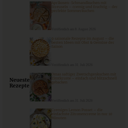
Aprikosen-Schmandkuchen mit
Streuseln – cremig und fruchtig – der
perfekte Sommerkuchen
Veröffentlich am 8. August 2026
9 saisonale Rezepte im August – die
besten Ideen mit Obst & Gemüse der
Saison
Veröffentlich am 31. Juli 2026
Omas saftiger Zwetschgenkuchen mit
Frischkäse-Kugel mit Cranberrys und Pekannüssen zum
Zimtkruste – einfach und blitzschnell
Neueste
gebacken
Snacken
Rezepte
Veröffentlich am 31. Juli 2026
ZUM BEITRAG
Cremiges Lemon Posset – die
einfachste Zitronencreme in nur 10
Minuten