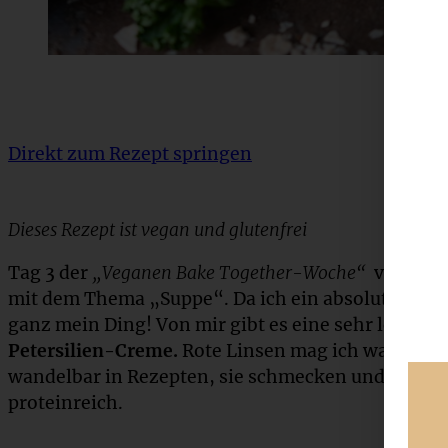
Direkt zum Rezept springen
Dieses Rezept ist vegan und glutenfrei
Tag 3 der
„Veganen Bake Together-Woche“
von Mar
mit dem Thema „Suppe“. Da ich ein absoluter Supp
ganz mein Ding! Von mir gibt es eine sehr leckere
Petersilien-Creme.
Rote Linsen mag ich wahnsinni
wandelbar in Rezepten, sie schmecken und sie s
proteinreich.