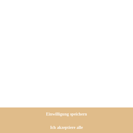
c aka
Bake to the roots
und mir
en-Junkie bin, ist das natürlich
vegane rote Linsensuppe mit
g gerne, zum einen sind sie total
ind außerdem gesund und
Einwilligung speichern
Ich akzeptiere alle