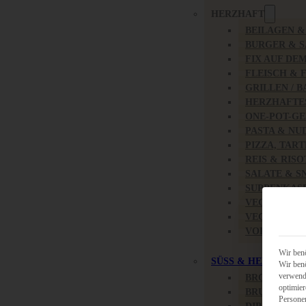
HERZHAFT
BEILAGEN 
BURGER & 
FIX AUF DE
FLEISCH & 
GRILLEN / 
HERZHAFTE
ONE-POT-GE
PASTA & NU
PIZZA, TAR
REIS & RIS
SALATE & S
SUPPENKAS
VEGAN HER
VEGETARIS
VORSPEISEN
Wir benö
SÜSS & HERZHAFT
Wir benö
verwende
BROTAUFST
optimier
BRUNCH & 
Persone