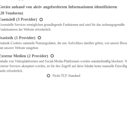
Geräte anhand von aktiv angeforderten Informationen identifizieren
(20 Vendoren)
t eine Liste der Service-Gruppen, für die eine Einwilligung erteilt werden ka
Essenziell
(3 Provider)
Essenzielle Services ermöglichen grundlegende Funktionen und sind für das ordnungsgemäße
Funktionieren der Website erforderlich.
Statistik
(1 Provider)
Statistik-Cookies sammeln Nutzungsdaten, die uns Aufschluss darüber geben, wie unsere Besu
mit unserer Website umgehen.
Externe Medien
(2 Provider)
Inhalte von Videoplattformen und Social-Media-Plattformen werden standardmäßig blockiert. 
externe Services akzeptiert werden, ist für den Zugriff auf diese Inhalte keine manuelle Einwill
mehr erforderlich.
Nicht-TCF-Standard