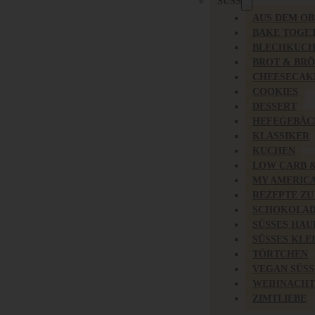
SÜSS
AUS DEM O
BAKE TOGE
BLECHKUC
BROT & BR
CHEESECAK
COOKIES
DESSERT
HEFEGEBÄC
KLASSIKER
KUCHEN
LOW CARB 
MY AMERIC
REZEPTE ZU
SCHOKOLAD
SÜSSES HAU
SÜSSES KLE
TÖRTCHEN
VEGAN SÜSS
WEIHNACHT
ZIMTLIEBE