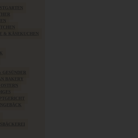
BSTGARTEN
THER
HEN
ÖTCHEN
E & KÄSEKUCHEN
K
& GESÜNDER
AN BAKERY
 OSTERN
IGES
PTGERICHT
INGEBÄCK
SBÄCKEREI