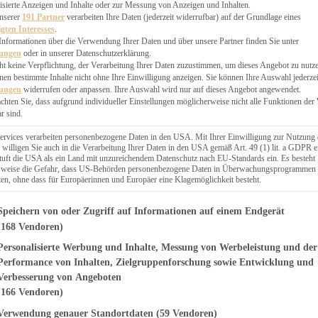
EN, CHUTNEYS
isierte Anzeigen und Inhalte oder zur Messung von Anzeigen und Inhalten.
BLINGSESSEN
unserer
191 Partner
verarbeiten Ihre Daten (jederzeit widerrufbar) auf der Grundlage eines
igten Interesses
.
SCHENKE
Informationen über die Verwendung Ihrer Daten und über unsere Partner finden Sie unter
PTE
lungen
oder in unserer Datenschutzerklärung.
 PIES
ht keine Verpflichtung, der Verarbeitung Ihrer Daten zuzustimmen, um dieses Angebot zu nutz
en bestimmte Inhalte nicht ohne Ihre Einwilligung anzeigen. Sie können Ihre Auswahl jederzei
lungen
widerrufen oder anpassen. Ihre Auswahl wird nur auf dieses Angebot angewendet.
achten Sie, dass aufgrund individueller Einstellungen möglicherweise nicht alle Funktionen der
r sind.
ERWEGS
ervices verarbeiten personenbezogene Daten in den USA. Mit Ihrer Einwilligung zur Nutzung 
 willigen Sie auch in die Verarbeitung Ihrer Daten in den USA gemäß Art. 49 (1) lit. a GDPR e
uft die USA als ein Land mit unzureichendem Datenschutz nach EU-Standards ein. Es besteht
Suche
lsweise die Gefahr, dass US-Behörden personenbezogene Daten in Überwachungsprogrammen
ten, ohne dass für Europäerinnen und Europäer eine Klagemöglichkeit besteht.
genden finden Sie eine Liste der Zwecke des IAB Transparency and Consent Fr
Speichern von oder Zugriff auf Informationen auf einem Endgerät
(168 Vendoren)
Personalisierte Werbung und Inhalte, Messung von Werbeleistung und der
T
mit Petersilien-
Performance von Inhalten, Zielgruppenforschung sowie Entwicklung und
Verbesserung von Angeboten
(166 Vendoren)
Verwendung genauer Standortdaten
(59 Vendoren)