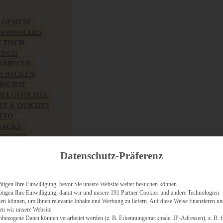
& GEMÜSE
SANDWICHES
M TISCH
FISCH
BARBECUE
S BACKEN
RICHTE
DELGERICHTE
TES & QUICHES
OTTO
NACKS
PEREIEN
ZHAFT
Datenschutz-Präferenz
CHES
tigen Ihre Einwilligung, bevor Sie unsere Website weiter besuchen können.
tigen Ihre Einwilligung, damit wir und unsere 191 Partner Cookies und andere Technologien
n können, um Ihnen relevante Inhalte und Werbung zu liefern. Auf diese Weise finanzieren u
RICH
en wir unsere Website.
FRÜHSTÜCK
nbezogene Daten können verarbeitet werden (z. B. Erkennungsmerkmale, IP-Adressen), z. B. f