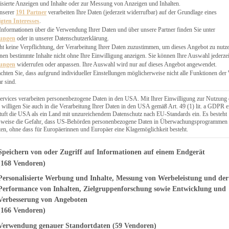
EN, CHUTNEYS
isierte Anzeigen und Inhalte oder zur Messung von Anzeigen und Inhalten.
BLINGSESSEN
unserer
191 Partner
verarbeiten Ihre Daten (jederzeit widerrufbar) auf der Grundlage eines
igten Interesses
.
SCHENKE
Informationen über die Verwendung Ihrer Daten und über unsere Partner finden Sie unter
PTE
lungen
oder in unserer Datenschutzerklärung.
 PIES
ht keine Verpflichtung, der Verarbeitung Ihrer Daten zuzustimmen, um dieses Angebot zu nutz
en bestimmte Inhalte nicht ohne Ihre Einwilligung anzeigen. Sie können Ihre Auswahl jederzei
lungen
widerrufen oder anpassen. Ihre Auswahl wird nur auf dieses Angebot angewendet.
achten Sie, dass aufgrund individueller Einstellungen möglicherweise nicht alle Funktionen der
r sind.
ERWEGS
ervices verarbeiten personenbezogene Daten in den USA. Mit Ihrer Einwilligung zur Nutzung 
 willigen Sie auch in die Verarbeitung Ihrer Daten in den USA gemäß Art. 49 (1) lit. a GDPR e
uft die USA als ein Land mit unzureichendem Datenschutz nach EU-Standards ein. Es besteht
Suche
lsweise die Gefahr, dass US-Behörden personenbezogene Daten in Überwachungsprogrammen
ten, ohne dass für Europäerinnen und Europäer eine Klagemöglichkeit besteht.
genden finden Sie eine Liste der Zwecke des IAB Transparency and Consent Fr
Speichern von oder Zugriff auf Informationen auf einem Endgerät
(168 Vendoren)
Personalisierte Werbung und Inhalte, Messung von Werbeleistung und der
TARTES UND PIES
Mandelcreme –
Performance von Inhalten, Zielgruppenforschung sowie Entwicklung und
Verbesserung von Angeboten
pane Tarte
(166 Vendoren)
Verwendung genauer Standortdaten
(59 Vendoren)