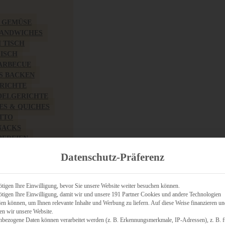
& GEMÜSE
SANDWICHES
M TISCH
FISCH
BARBECUE
S BACKEN
RICHTE
DELGERICHTE
TES & QUICHES
OTTO
NACKS
PEREIEN
ZHAFT
Datenschutz-Präferenz
CHES
tigen Ihre Einwilligung, bevor Sie unsere Website weiter besuchen können.
tigen Ihre Einwilligung, damit wir und unsere 191 Partner Cookies und andere Technologien
n können, um Ihnen relevante Inhalte und Werbung zu liefern. Auf diese Weise finanzieren u
RICH
en wir unsere Website.
FRÜHSTÜCK
nbezogene Daten können verarbeitet werden (z. B. Erkennungsmerkmale, IP-Adressen), z. B. f