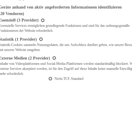
Geräte anhand von aktiv angeforderten Informationen identifizieren
(20 Vendoren)
t eine Liste der Service-Gruppen, für die eine Einwilligung erteilt werden ka
Essenziell
(3 Provider)
Essenzielle Services ermöglichen grundlegende Funktionen und sind für das ordnungsgemäße
Funktionieren der Website erforderlich.
Statistik
(1 Provider)
Statistik-Cookies sammeln Nutzungsdaten, die uns Aufschluss darüber geben, wie unsere Besu
mit unserer Website umgehen.
Externe Medien
(2 Provider)
Inhalte von Videoplattformen und Social-Media-Plattformen werden standardmäßig blockiert. 
externe Services akzeptiert werden, ist für den Zugriff auf diese Inhalte keine manuelle Einwill
mehr erforderlich.
Nicht-TCF-Standard