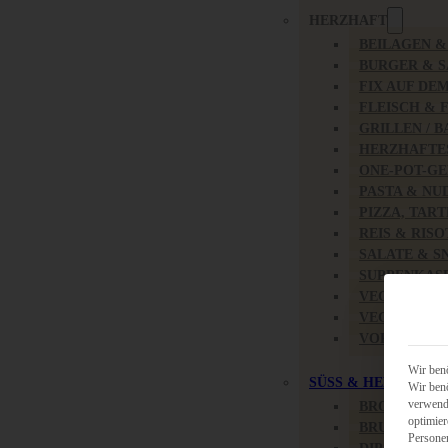
HERZHAFT
BEILAGEN 
BURGER & 
FIX AUF DE
FLEISCH & 
GRILLEN / 
HERZHAFTE
ONE-POT-GE
PASTA & NU
PIZZA, TAR
REIS & RIS
SALATE & S
SUPPENKAS
VEGAN HER
VEGETARIS
VORSPEISEN
Wir benö
SÜSS & HERZHAFT
Wir benö
verwende
BROTAUFST
optimier
BRUNCH & 
Persone