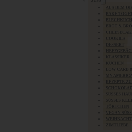
SÜSS
AUS DEM O
BAKE TOGE
BLECHKUC
BROT & BR
CHEESECAK
COOKIES
DESSERT
HEFEGEBÄC
KLASSIKER
KUCHEN
LOW CARB 
MY AMERIC
REZEPTE ZU
SCHOKOLAD
SÜSSES HAU
SÜSSES KLE
TÖRTCHEN
VEGAN SÜSS
WEIHNACHT
ZIMTLIEBE