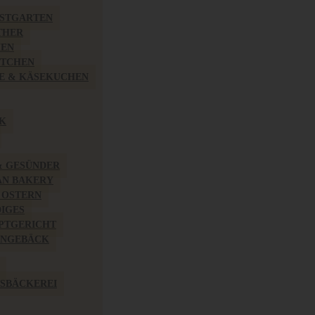
BSTGARTEN
THER
HEN
ÖTCHEN
E & KÄSEKUCHEN
K
& GESÜNDER
AN BAKERY
 OSTERN
IGES
PTGERICHT
INGEBÄCK
SBÄCKEREI