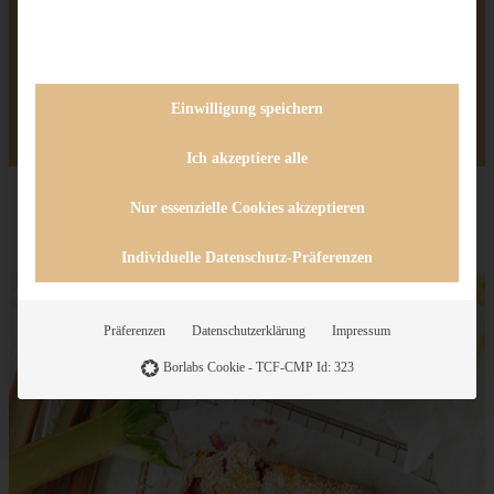
HAST DU DAS REZEPT SCHON
AUSPROBIERT?
Einwilligung speichern
Teile ein Foto und tagge mich bei Instagram, ich kann kaum
erwarten zu sehen, was Du aus dem Rezept gemacht hast.
Ich akzeptiere alle
Nur essenzielle Cookies akzeptieren
Individuelle Datenschutz-Präferenzen
Präferenzen
Datenschutzerklärung
Impressum
Borlabs Cookie - TCF-CMP Id: 323