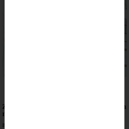
Zubereitung Erdbeer-Rhabarber-Kuchen
mit Streuseln
Backofen auf 175 ° (150 °C Umluft) vorheizen. Backform