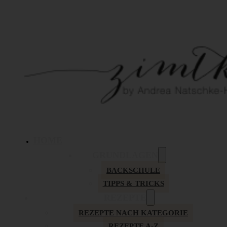
HOME
GRUNDLAGEN
BACKSCHULE
TIPPS & TRICKS
REZEPTE
REZEPTE NACH KATEGORIE
REZEPTE A-Z