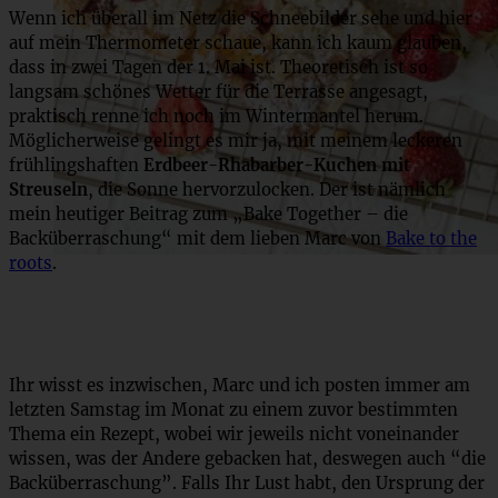
Wenn ich überall im Netz die Schneebilder sehe und hier
auf mein Thermometer schaue, kann ich kaum glauben,
dass in zwei Tagen der 1. Mai ist. Theoretisch ist so
langsam schönes Wetter für die Terrasse angesagt,
praktisch renne ich noch im Wintermantel herum.
Möglicherweise gelingt es mir ja, mit meinem leckeren
frühlingshaften
Erdbeer-Rhabarber-Kuchen mit
Streuseln
, die Sonne hervorzulocken. Der ist nämlich
mein heutiger Beitrag zum „Bake Together – die
Backüberraschung“ mit dem lieben Marc von
Bake to the
roots
.
Ihr wisst es inzwischen, Marc und ich posten immer am
letzten Samstag im Monat zu einem zuvor bestimmten
Thema ein Rezept, wobei wir jeweils nicht voneinander
wissen, was der Andere gebacken hat, deswegen auch “die
Backüberraschung”. Falls Ihr Lust habt, den Ursprung der