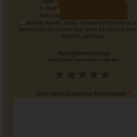
Name *
E-Mail *
ZUM BEITRAG
Webseite
Meinen Namen, Email-Adresse und Website in d
Browser für das nächste Mal, wenn ich einen Komm
schreibe, speichern.
Saisonale Rezepte im Juli - meine 7 sommerlichen
Lieblinge, die Ihr jetzt unbedingt ausprobieren solltet
Rezeptbewertung
(fünf gefüllte Sterne bedeuten:
sehr gut
)
ZUM BEITRAG
1
2
3
4
5
Star
Stars
Stars
Stars
Stars
Hier einen Komentar hinerlassen
*