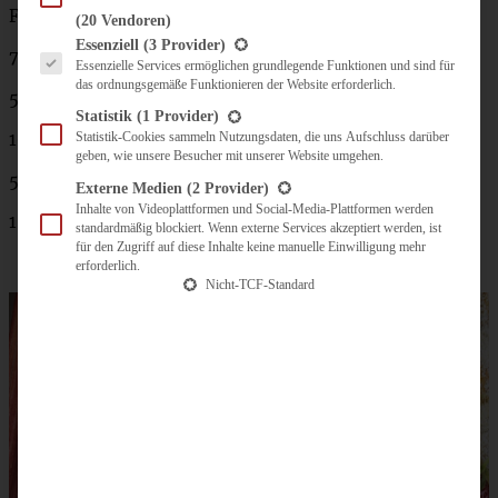
Für die Streusel:
(20 Vendoren)
Es folgt eine Liste der Service-Gruppen, für die eine Einwilligung erteilt werden kann.
Essenziell
(3 Provider)
75 g Butter
Essenzielle Services ermöglichen grundlegende Funktionen und sind für
das ordnungsgemäße Funktionieren der Website erforderlich.
50 g feine Haferflocken
Statistik
(1 Provider)
100 g Mehl
Statistik-Cookies sammeln Nutzungsdaten, die uns Aufschluss darüber
geben, wie unsere Besucher mit unserer Website umgehen.
50 g brauner Zucker
Externe Medien
(2 Provider)
Inhalte von Videoplattformen und Social-Media-Plattformen werden
1 TL Vanille-Extrakt
standardmäßig blockiert. Wenn externe Services akzeptiert werden, ist
für den Zugriff auf diese Inhalte keine manuelle Einwilligung mehr
erforderlich.
Nicht-TCF-Standard