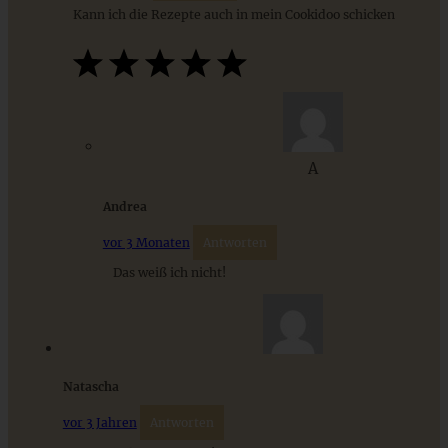
Kann ich die Rezepte auch in mein Cookidoo schicken
“Köstlich backen mit Äpfeln” – mein zweites Buch und
A
saftiger Apfel-Walnuss-Streusel-Kuchen
Andrea
ZUM BEITRAG
vor 3 Monaten
Antworten
Das weiß ich nicht!
9 saisonale Rezepte im August – die besten Ideen mit Obst
& Gemüse der Saison
Natascha
ZUM BEITRAG
vor 3 Jahren
Antworten