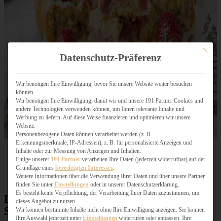
Mit dies
Datenschutz-Präferenz
Wir benötigen Ihre Einwilligung, bevor Sie unsere Website weiter besuchen
können.
Wir benötigen Ihre Einwilligung, damit wir und unsere 191 Partner Cookies und
andere Technologien verwenden können, um Ihnen relevante Inhalte und
Werbung zu liefern. Auf diese Weise finanzieren und optimieren wir unsere
Website.
Personenbezogene Daten können verarbeitet werden (z. B.
Erkennungsmerkmale, IP-Adressen), z. B. für personalisierte Anzeigen und
Inhalte oder zur Messung von Anzeigen und Inhalten.
Einige unserer
191 Partner
verarbeiten Ihre Daten (jederzeit widerrufbar) auf der
Grundlage eines
berechtigten Interesses
.
Weitere Informationen über die Verwendung Ihrer Daten und über unsere Partner
finden Sie unter
Einstellungen
oder in unserer Datenschutzerklärung.
Es besteht keine Verpflichtung, der Verarbeitung Ihrer Daten zuzustimmen, um
Rezept Erdbeer-Rhabarber-Kuchen mit
dieses Angebot zu nutzen.
Streuseln
Wir können bestimmte Inhalte nicht ohne Ihre Einwilligung anzeigen. Sie können
Ihre Auswahl jederzeit unter
Einstellungen
widerrufen oder anpassen. Ihre