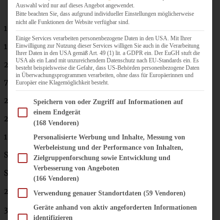
Auswahl wird nur auf dieses Angebot angewendet.
Bitte beachten Sie, dass aufgrund individueller Einstellungen möglicherweise
nicht alle Funktionen der Website verfügbar sind.
100 g Zucker
Einige Services verarbeiten personenbezogene Daten in den USA. Mit Ihrer
125 g sehr weiche Butter
Einwilligung zur Nutzung dieser Services willigen Sie auch in die Verarbeitung
Ihrer Daten in den USA gemäß Art. 49 (1) lit. a GDPR ein. Der EuGH stuft die
USA als ein Land mit unzureichendem Datenschutz nach EU-Standards ein. Es
2 Eier
besteht beispielsweise die Gefahr, dass US-Behörden personenbezogene Daten
in Überwachungsprogrammen verarbeiten, ohne dass für Europäerinnen und
75 ml Buttermilch
Europäer eine Klagemöglichkeit besteht.
200 g Mehl
Im Folgenden finden Sie eine Liste der Zwecke des IAB Transparency and Consent Fram
Speichern von oder Zugriff auf Informationen auf
einem Endgerät
2 TL Backpulver
(168 Vendoren)
1 TL Vanille-Extrakt
Personalisierte Werbung und Inhalte, Messung von
Werbeleistung und der Performance von Inhalten,
Schale einer Zitrone
Zielgruppenforschung sowie Entwicklung und
Verbesserung von Angeboten
Saft einer halben Zitrone
(166 Vendoren)
2 Stangen Rhabarber
Verwendung genauer Standortdaten
(59 Vendoren)
Geräte anhand von aktiv angeforderten Informationen
300 g Erdbeeren
identifizieren