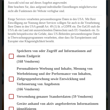
Auswahl wird nur auf dieses Angebot angewendet.
Bitte beachten Sie, dass aufgrund individueller Einstellungen möglicherweise
nicht alle Funktionen der Website verfügbar sind.
Einige Services verarbeiten personenbezogene Daten in den USA. Mit Ihrer
Einwilligung zur Nutzung dieser Services willigen Sie auch in die Verarbeitung
Ihrer Daten in den USA gemäß Art. 49 (1) lit. a GDPR ein. Der EuGH stuft die
USA als ein Land mit unzureichendem Datenschutz nach EU-Standards ein. Es
besteht beispielsweise die Gefahr, dass US-Behörden personenbezogene Daten
in Überwachungsprogrammen verarbeiten, ohne dass für Europäerinnen und
Europäer eine Klagemöglichkeit besteht.
Im Folgenden finden Sie eine Liste der Zwecke des IAB Transparency and Consent Fram
Speichern von oder Zugriff auf Informationen auf
einem Endgerät
(168 Vendoren)
Personalisierte Werbung und Inhalte, Messung von
Werbeleistung und der Performance von Inhalten,
Zielgruppenforschung sowie Entwicklung und
Verbesserung von Angeboten
(166 Vendoren)
Verwendung genauer Standortdaten
(59 Vendoren)
Geräte anhand von aktiv angeforderten Informationen
identifizieren