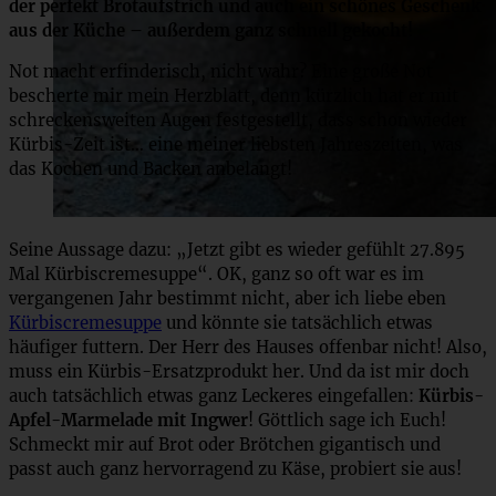
der perfekt Brotaufstrich und auch ein schönes Geschenk
aus der Küche – außerdem ganz schnell gekocht!
Not macht erfinderisch, nicht wahr? Eine große Not
bescherte mir mein Herzblatt, denn kürzlich hat er mit
schreckensweiten Augen festgestellt, dass schon wieder
Kürbis-Zeit ist… eine meiner liebsten Jahreszeiten, was
das Kochen und Backen anbelangt!
Seine Aussage dazu: „Jetzt gibt es wieder gefühlt 27.895
Mal Kürbiscremesuppe“. OK, ganz so oft war es im
vergangenen Jahr bestimmt nicht, aber ich liebe eben
Kürbiscremesuppe
und könnte sie tatsächlich etwas
häufiger futtern. Der Herr des Hauses offenbar nicht! Also,
muss ein Kürbis-Ersatzprodukt her. Und da ist mir doch
auch tatsächlich etwas ganz Leckeres eingefallen:
Kürbis-
Apfel-Marmelade mit Ingwer
! Göttlich sage ich Euch!
Schmeckt mir auf Brot oder Brötchen gigantisch und
passt auch ganz hervorragend zu Käse, probiert sie aus!