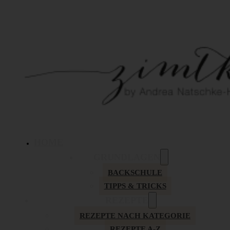
HOME
GRUNDLAGEN
BACKSCHULE
TIPPS & TRICKS
REZEPTE
REZEPTE NACH KATEGORIE
REZEPTE A-Z