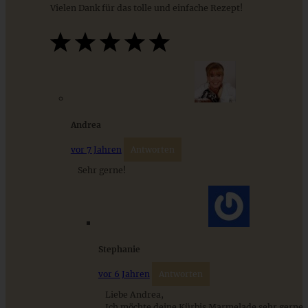
Vielen Dank für das tolle und einfache Rezept!
9 saisonale Rezepte im August – die besten Ideen mit Obst
& Gemüse der Saison
ZUM BEITRAG
Andrea
vor 7 Jahren
Antworten
Sehr gerne!
Stephanie
vor 6 Jahren
Antworten
Weihnachtsmarmelade – mit Cranberries, Beeren,
Orangen und Gewürzen
Liebe Andrea,
Ich möchte deine Kürbis Marmelade sehr gerne