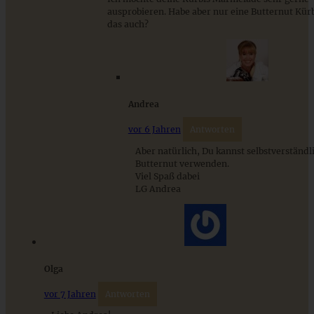
ausprobieren. Habe aber nur eine Butternut Kürb
das auch?
ZUM BEITRAG
Cremiges Lemon Posset - die einfachste Zitronencreme in
Andrea
nur 10 Minuten
vor 6 Jahren
Antworten
Aber natürlich, Du kannst selbstverständl
ZUM BEITRAG
Butternut verwenden.
Viel Spaß dabei
LG Andrea
Olga
vor 7 Jahren
Antworten