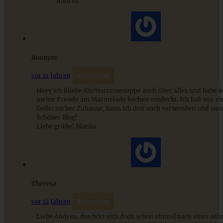
Andrea
Minuten auf dem Tisch!
ZUM BEITRAG
Anonym
vor 12 Jahren
Antworten
Heey ich liiiebe Kürbiscremesuppe auch über alles und habe k
meine Freude am Marmelade kochen entdeckt. Ich hab nur ein
Gelierzucker Zuhause, kann ich den auch verwenden und wen
Schöner Blog!
Liebe grüße! Bianka
Theresa
Brombeer-Holunder-Marmelade mit Tonkabohne
vor 12 Jahren
Antworten
Liebe Andrea, das hört sich doch schon einmal nach einer seh