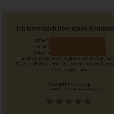
Schwarzwälder-Kirsch-Marmelade mit Schuss
Ich freue mich über einen Kommen
Name *
E-Mail *
ZUM BEITRAG
Webseite
Meinen Namen, Email-Adresse und Website in d
Browser für das nächste Mal, wenn ich einen Komm
schreibe, speichern.
Saisonale Rezepte im Juli - meine 7 sommerlichen
Lieblinge, die Ihr jetzt unbedingt ausprobieren solltet
Rezeptbewertung
(fünf gefüllte Sterne bedeuten:
sehr gut
)
ZUM BEITRAG
1
2
3
4
5