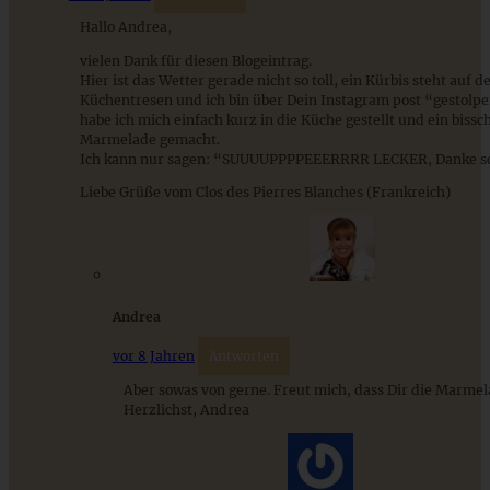
Hallo Andrea,
vielen Dank für diesen Blogeintrag.
Hier ist das Wetter gerade nicht so toll, ein Kürbis steht auf 
Küchentresen und ich bin über Dein Instagram post “gestolper
habe ich mich einfach kurz in die Küche gestellt und ein bissc
Marmelade gemacht.
Ich kann nur sagen: “SUUUUPPPPEEERRRR LECKER, Danke s
Vegetarischer Möhren-Tomaten-Aufstrich mit Basilikum
Liebe Grüße vom Clos des Pierres Blanches (Frankreich)
ZUM BEITRAG
Andrea
vor 8 Jahren
Antworten
Mediterran gewürztes Gemüse auf cremigem Tahini-
Aber sowas von gerne. Freut mich, dass Dir die Marmela
Minz-Joghurt
Herzlichst, Andrea
ZUM BEITRAG