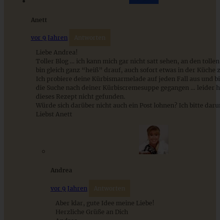
Anett
vor 9 Jahren
Antworten
Liebe Andrea!
Toller Blog … ich kann mich gar nicht satt sehen, an den tolle
bin gleich ganz “heiß” drauf, auch sofort etwas in der Küche 
Ich probiere deine Kürbismarmelade auf jeden Fall aus und b
die Suche nach deiner Kürbiscremesuppe gegangen … leider h
dieses Rezept nicht gefunden.
Würde sich darüber nicht auch ein Post lohnen? Ich bitte dar
Liebst Anett
Fruchtige Johannisbeer-Erdbeer-Marmelade
Andrea
ZUM BEITRAG
vor 9 Jahren
Antworten
Aber klar, gute Idee meine Liebe!
Herzliche Grüße an Dich
Schweizer Wurstsalat mit Käse - einfach, würzig und in 15