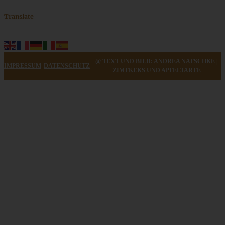
Translate
@ TEXT UND BILD: ANDREA NATSCHKE |
IMPRESSUM
DATENSCHUTZ
ZIMTKEKS UND APFELTARTE
Zarte und fruchtige Erdbeermarmelade ganz einfach
ZUM BEITRAG