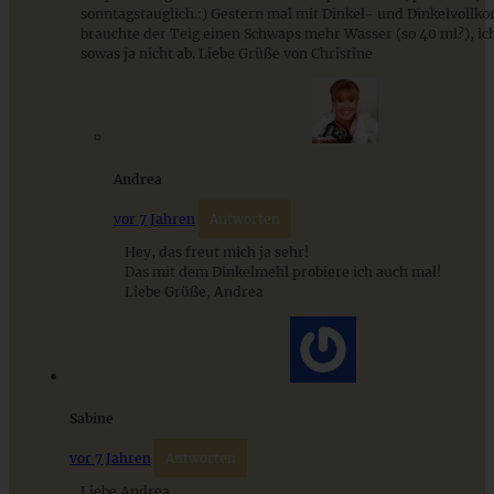
sonntagstauglich.:) Gestern mal mit Dinkel- und Dinkelvollk
Fruchtige Johannisbeer-Erdbeer-Marmelade
brauchte der Teig einen Schwaps mehr Wasser (so 40 ml?), ic
sowas ja nicht ab. Liebe Grüße von Christine
ZUM BEITRAG
Andrea
Cremiges Lemon Posset - die einfachste Zitronencreme in
vor 7 Jahren
Antworten
nur 10 Minuten
Hey, das freut mich ja sehr!
Das mit dem Dinkelmehl probiere ich auch mal!
Liebe Grüße, Andrea
ZUM BEITRAG
Sabine
vor 7 Jahren
Antworten
Liebe Andrea,