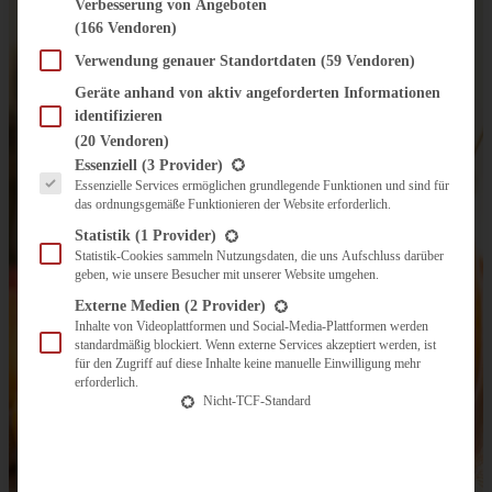
Verbesserung von Angeboten
(166 Vendoren)
Verwendung genauer Standortdaten
(59 Vendoren)
Geräte anhand von aktiv angeforderten Informationen
identifizieren
(20 Vendoren)
Es folgt eine Liste der Service-Gruppen, für die eine Einwilligung erteilt werden kann.
Essenziell
(3 Provider)
Essenzielle Services ermöglichen grundlegende Funktionen und sind für
das ordnungsgemäße Funktionieren der Website erforderlich.
Statistik
(1 Provider)
Statistik-Cookies sammeln Nutzungsdaten, die uns Aufschluss darüber
geben, wie unsere Besucher mit unserer Website umgehen.
Externe Medien
(2 Provider)
Inhalte von Videoplattformen und Social-Media-Plattformen werden
standardmäßig blockiert. Wenn externe Services akzeptiert werden, ist
für den Zugriff auf diese Inhalte keine manuelle Einwilligung mehr
erforderlich.
Nicht-TCF-Standard