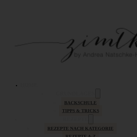
HOME
GRUNDLAGEN
BACKSCHULE
TIPPS & TRICKS
REZEPTE
REZEPTE NACH KATEGORIE
REZEPTE A-Z