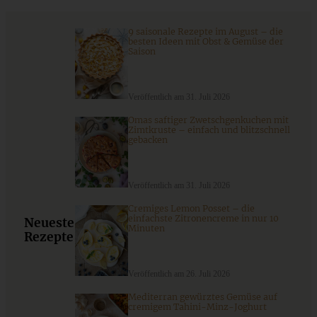
ZUM BEITRAG
9 saisonale Rezepte im August – die
besten Ideen mit Obst & Gemüse der
Saison
Veröffentlich am 31. Juli 2026
Omas saftiger Zwetschgenkuchen mit
Zimtkruste – einfach und blitzschnell
gebacken
Veröffentlich am 31. Juli 2026
Cremiges Lemon Posset – die
einfachste Zitronencreme in nur 10
Neueste
Vegetarischer Möhren-Tomaten-Aufstrich mit Basilikum
Minuten
Rezepte
Veröffentlich am 26. Juli 2026
ZUM BEITRAG
Mediterran gewürztes Gemüse auf
cremigem Tahini-Minz-Joghurt