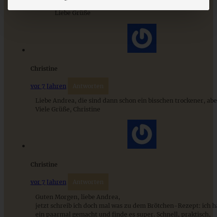
ZUM BEITRAG
Klingt wunderbar und freut mich sehr!
Liebe Grüße
9 saisonale Rezepte im August – die besten Ideen mit Obst
& Gemüse der Saison
Christine
vor 7 Jahren
Antworten
ZUM BEITRAG
Liebe Andrea, die sind dann schon ein bisschen trockener, abe
Viele Grüße, Christine
Christine
vor 7 Jahren
Antworten
Guten Morgen, liebe Andrea,
jetzt schreib ich doch mal was zu dem Brötchen-Rezept: ich h
ein paarmal gemacht und finde es super. Schnell, praktisch,