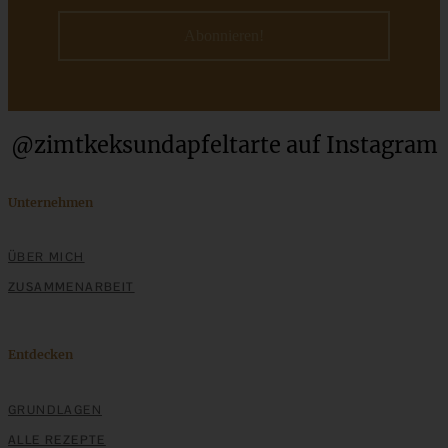
ZUM BEITRAG
@zimtkeksundapfeltarte auf Instagram
Einfache Sauerteigbrötchen mit Leinsamen - knusprig,
saftig und gelingsicher
Unternehmen
ZUM BEITRAG
ÜBER MICH
ZUSAMMENARBEIT
Entdecken
GRUNDLAGEN
ALLE REZEPTE