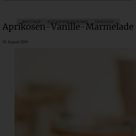
BROTAUFSTRICH
KÜCHENGESCHENKE
BRUNCH & FRÜHSTÜCK
Aprikosen-Vanille-Marmelade
10. August 2016