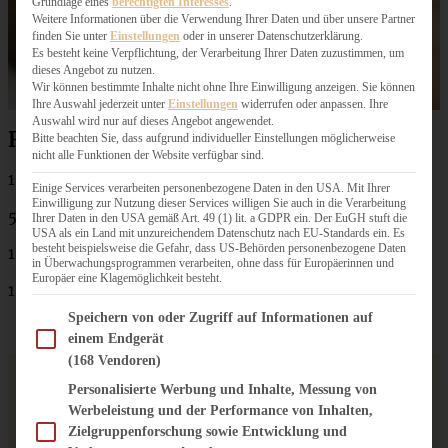
Grundlage eines
berechtigten Interesses
.
Weitere Informationen über die Verwendung Ihrer Daten und über unsere Partner
finden Sie unter
Einstellungen
oder in unserer Datenschutzerklärung.
Es besteht keine Verpflichtung, der Verarbeitung Ihrer Daten zuzustimmen, um
dieses Angebot zu nutzen.
Wir können bestimmte Inhalte nicht ohne Ihre Einwilligung anzeigen. Sie können
Ihre Auswahl jederzeit unter
Einstellungen
widerrufen oder anpassen. Ihre
Auswahl wird nur auf dieses Angebot angewendet.
Rezept Aprikosen-Vanille-Marmelade
Bitte beachten Sie, dass aufgrund individueller Einstellungen möglicherweise
nicht alle Funktionen der Website verfügbar sind.
1 kg Aprikosen
Einige Services verarbeiten personenbezogene Daten in den USA. Mit Ihrer
Einwilligung zur Nutzung dieser Services willigen Sie auch in die Verarbeitung
500 g Gelierzucker 2 : 1
Ihrer Daten in den USA gemäß Art. 49 (1) lit. a GDPR ein. Der EuGH stuft die
USA als ein Land mit unzureichendem Datenschutz nach EU-Standards ein. Es
besteht beispielsweise die Gefahr, dass US-Behörden personenbezogene Daten
1 Vanille-Schote
in Überwachungsprogrammen verarbeiten, ohne dass für Europäerinnen und
Europäer eine Klagemöglichkeit besteht.
1 Zitrone
Im Folgenden finden Sie eine Liste der Zwecke des IAB Transparency and Consent Fram
Speichern von oder Zugriff auf Informationen auf
einem Endgerät
(168 Vendoren)
Personalisierte Werbung und Inhalte, Messung von
Werbeleistung und der Performance von Inhalten,
Zielgruppenforschung sowie Entwicklung und