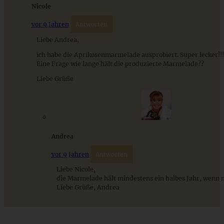
Nicole
vor 9 Jahren
Antworten
Liebe Andrea,
ich habe die Aprikosenmarmelade ausprobiert. Super lecker!!!
Eine Frage wie lange hält die produzierte Marmelade??
Liebe Grüße
Meine Bratapfelmarmelade – einfach und lecker
Andrea
ZUM BEITRAG
vor 9 Jahren
Antworten
Liebe Nicole,
die Marmelade hält mindestens ein halbes Jahr, wenn n
Liebe Grüße, Andrea
Mediterran gewürztes Gemüse auf cremigem Tahini-
Minz-Joghurt