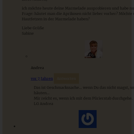
ich möchte heute deine Marmelade ausprobieren und habe nu
Frage: häutet man die Aprikosen nicht lieber vorher? Möchte
Hautfetzen in der Marmelade haben?
Liebe Grüße
Sabine
Mirabellen-Marmelade mit Rum
ZUM BEITRAG
Andrea
vor 7 Jahren
Antworten
Das ist Geschmackssache… wenn Du das nicht magst, sol
Stracciatella-Quarkcreme mit Kirschgrütze - einfaches
häuten…
Dessert im Glas
Mir reicht es, wenn ich mit dem Pürierstab durchgehe.
LG Andrea
ZUM BEITRAG