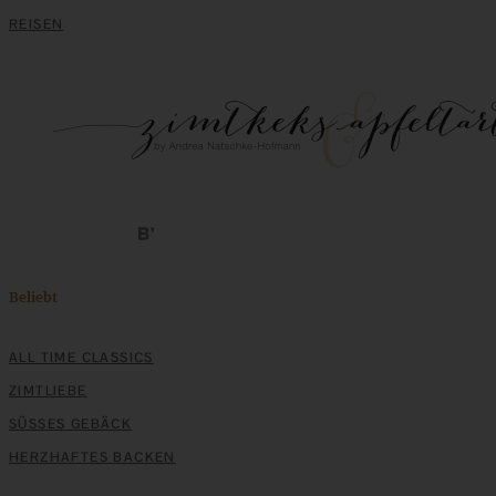
REISEN
Rezept für fruchtigen Lemon Curd
ZUM BEITRAG
Klassische Spargelcremesuppe aus Spargel und
Beliebt
Spargelschalen ganz ohne Mehlschwitze
ALL TIME CLASSICS
ZUM BEITRAG
ZIMTLIEBE
SÜSSES GEBÄCK
HERZHAFTES BACKEN