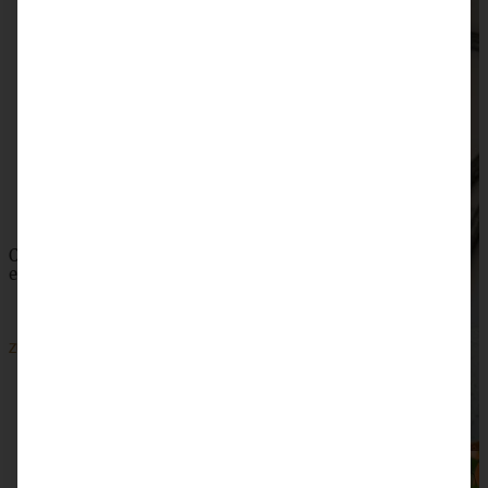
Brombeer-Holunder-Marmelade mit Tonkabohne
ZUM BEITRAG
Omas saftiger Zwetschgenkuchen mit Zimtkruste -
einfach und blitzschnell gebacken
ZUM BEITRAG
SKIP TO COMMENT FORM