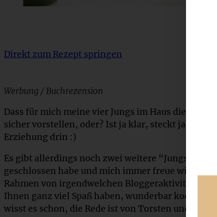
Direkt zum Rezept springen
Werbung / Buchrezension
Dass für mich meine vier Jungs im Haus die Weltal
sicher vorstellen, oder? Ist ja klar, steckt ja gaaa
Erziehung drin :)
Es gibt allerdings noch zwei weitere “Jungs”, die 
geschlossen habe und mich immer freue wie ein S
Rahmen von irgendwelchen Bloggeraktivitäten be
Ihnen ganz viel Spaß haben, wunderbar kochen un
wisst es schon, die Rede ist von Torsten und Sasc