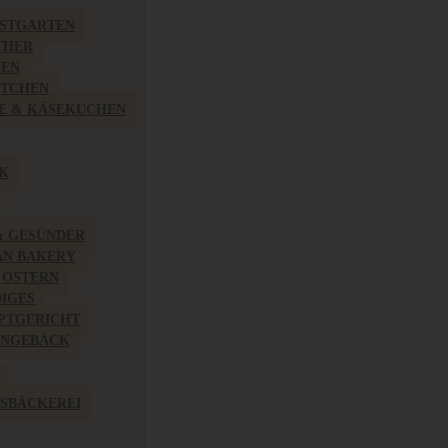
BSTGARTEN
THER
HEN
ÖTCHEN
E & KÄSEKUCHEN
K
& GESÜNDER
AN BAKERY
 OSTERN
IGES
PTGERICHT
INGEBÄCK
SBÄCKEREI