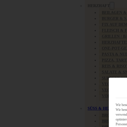
HERZHAFT
BEILAGEN 
BURGER & 
FIX AUF DE
FLEISCH & 
GRILLEN / 
HERZHAFTE
ONE-POT-GE
PASTA & NU
PIZZA, TAR
REIS & RIS
SALATE & S
SUPPENKAS
VEGAN HER
VEGETARIS
VORSPEISEN
Wir benö
SÜSS & HERZHAFT
Wir benö
verwende
BROTAUFST
optimier
BRUNCH & 
Persone