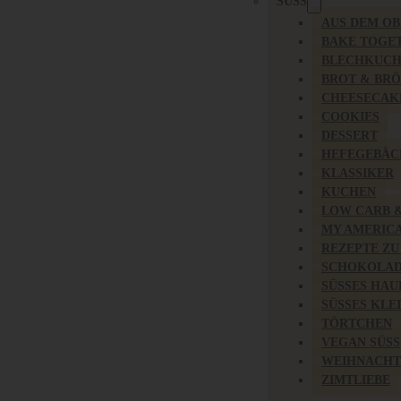
SÜSS
AUS DEM O
BAKE TOGE
BLECHKUC
BROT & BR
CHEESECAK
COOKIES
DESSERT
HEFEGEBÄC
KLASSIKER
KUCHEN
LOW CARB 
MY AMERIC
REZEPTE ZU
SCHOKOLAD
SÜSSES HAU
SÜSSES KLE
TÖRTCHEN
VEGAN SÜSS
WEIHNACHT
ZIMTLIEBE