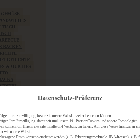
& GEMÜSE
SANDWICHES
M TISCH
FISCH
BARBECUE
S BACKEN
RICHTE
DELGERICHTE
TES & QUICHES
OTTO
NACKS
PEREIEN
ZHAFT
Datenschutz-Präferenz
CHES
tigen Ihre Einwilligung, bevor Sie unsere Website weiter besuchen können.
tigen Ihre Einwilligung, damit wir und unsere 191 Partner Cookies und andere Technologien
n können, um Ihnen relevante Inhalte und Werbung zu liefern. Auf diese Weise finanzieren u
RICH
en wir unsere Website.
FRÜHSTÜCK
nbezogene Daten können verarbeitet werden (z. B. Erkennungsmerkmale, IP-Adressen), z. B. f