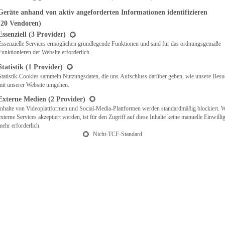
Geräte anhand von aktiv angeforderten Informationen identifizieren
(20 Vendoren)
t eine Liste der Service-Gruppen, für die eine Einwilligung erteilt werden ka
Essenziell
(3 Provider)
Essenzielle Services ermöglichen grundlegende Funktionen und sind für das ordnungsgemäße
Funktionieren der Website erforderlich.
Statistik
(1 Provider)
Statistik-Cookies sammeln Nutzungsdaten, die uns Aufschluss darüber geben, wie unsere Besu
mit unserer Website umgehen.
Externe Medien
(2 Provider)
Inhalte von Videoplattformen und Social-Media-Plattformen werden standardmäßig blockiert. 
externe Services akzeptiert werden, ist für den Zugriff auf diese Inhalte keine manuelle Einwill
mehr erforderlich.
Nicht-TCF-Standard