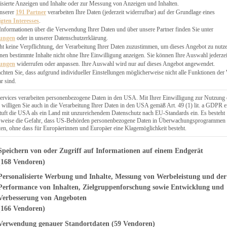
EN, CHUTNEYS
isierte Anzeigen und Inhalte oder zur Messung von Anzeigen und Inhalten.
BLINGSESSEN
unserer
191 Partner
verarbeiten Ihre Daten (jederzeit widerrufbar) auf der Grundlage eines
igten Interesses
.
SCHENKE
Informationen über die Verwendung Ihrer Daten und über unsere Partner finden Sie unter
PTE
lungen
oder in unserer Datenschutzerklärung.
 PIES
ht keine Verpflichtung, der Verarbeitung Ihrer Daten zuzustimmen, um dieses Angebot zu nutz
en bestimmte Inhalte nicht ohne Ihre Einwilligung anzeigen. Sie können Ihre Auswahl jederzei
lungen
widerrufen oder anpassen. Ihre Auswahl wird nur auf dieses Angebot angewendet.
achten Sie, dass aufgrund individueller Einstellungen möglicherweise nicht alle Funktionen der
r sind.
ERWEGS
ervices verarbeiten personenbezogene Daten in den USA. Mit Ihrer Einwilligung zur Nutzung 
 willigen Sie auch in die Verarbeitung Ihrer Daten in den USA gemäß Art. 49 (1) lit. a GDPR e
uft die USA als ein Land mit unzureichendem Datenschutz nach EU-Standards ein. Es besteht
Suche
lsweise die Gefahr, dass US-Behörden personenbezogene Daten in Überwachungsprogrammen
ten, ohne dass für Europäerinnen und Europäer eine Klagemöglichkeit besteht.
genden finden Sie eine Liste der Zwecke des IAB Transparency and Consent Fr
Speichern von oder Zugriff auf Informationen auf einem Endgerät
(168 Vendoren)
Personalisierte Werbung und Inhalte, Messung von Werbeleistung und der
NKE
ade mit Rum
Performance von Inhalten, Zielgruppenforschung sowie Entwicklung und
Verbesserung von Angeboten
(166 Vendoren)
Verwendung genauer Standortdaten
(59 Vendoren)