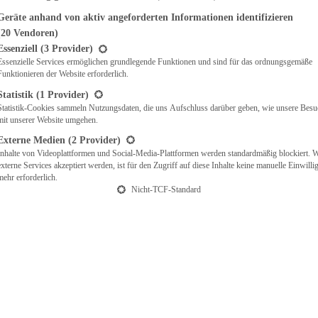
Geräte anhand von aktiv angeforderten Informationen identifizieren
(20 Vendoren)
t eine Liste der Service-Gruppen, für die eine Einwilligung erteilt werden ka
Essenziell
(3 Provider)
Essenzielle Services ermöglichen grundlegende Funktionen und sind für das ordnungsgemäße
Funktionieren der Website erforderlich.
Statistik
(1 Provider)
Statistik-Cookies sammeln Nutzungsdaten, die uns Aufschluss darüber geben, wie unsere Besu
mit unserer Website umgehen.
Externe Medien
(2 Provider)
Inhalte von Videoplattformen und Social-Media-Plattformen werden standardmäßig blockiert. 
externe Services akzeptiert werden, ist für den Zugriff auf diese Inhalte keine manuelle Einwill
mehr erforderlich.
Nicht-TCF-Standard