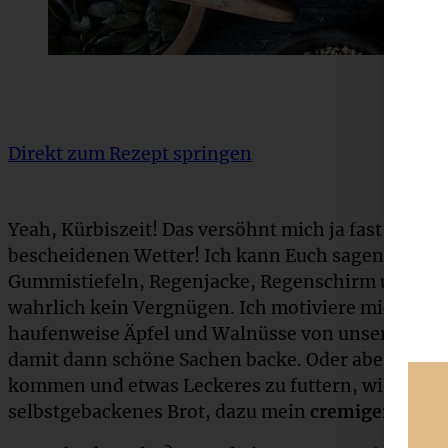
Direkt zum Rezept springen
Yeah, Kürbiszeit! Das versöhnt mich ja fast ein k
bescheidenen Wetter! Ich kann Euch sagen, Hund
Gummistiefeln, Regenjacke, Regenschirm und ein
wahrlich kein Vergnügen. Ich motiviere mich derz
haufenweise Äpfel und Walnüsse von unseren St
damit dann schöne Sachen backe. Oder aber mit de
kommen und etwas Leckeres zu futtern, wie beispi
selbstgebackenes Brot, dazu mein
cremiger Kürb