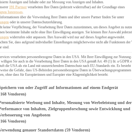
EN, CHUTNEYS
isierte Anzeigen und Inhalte oder zur Messung von Anzeigen und Inhalten.
BLINGSESSEN
unserer
191 Partner
verarbeiten Ihre Daten (jederzeit widerrufbar) auf der Grundlage eines
igten Interesses
.
SCHENKE
Informationen über die Verwendung Ihrer Daten und über unsere Partner finden Sie unter
PTE
lungen
oder in unserer Datenschutzerklärung.
 PIES
ht keine Verpflichtung, der Verarbeitung Ihrer Daten zuzustimmen, um dieses Angebot zu nutz
en bestimmte Inhalte nicht ohne Ihre Einwilligung anzeigen. Sie können Ihre Auswahl jederzei
lungen
widerrufen oder anpassen. Ihre Auswahl wird nur auf dieses Angebot angewendet.
achten Sie, dass aufgrund individueller Einstellungen möglicherweise nicht alle Funktionen der
r sind.
ERWEGS
ervices verarbeiten personenbezogene Daten in den USA. Mit Ihrer Einwilligung zur Nutzung 
 willigen Sie auch in die Verarbeitung Ihrer Daten in den USA gemäß Art. 49 (1) lit. a GDPR e
uft die USA als ein Land mit unzureichendem Datenschutz nach EU-Standards ein. Es besteht
Suche
lsweise die Gefahr, dass US-Behörden personenbezogene Daten in Überwachungsprogrammen
ten, ohne dass für Europäerinnen und Europäer eine Klagemöglichkeit besteht.
genden finden Sie eine Liste der Zwecke des IAB Transparency and Consent Fr
Speichern von oder Zugriff auf Informationen auf einem Endgerät
(168 Vendoren)
Personalisierte Werbung und Inhalte, Messung von Werbeleistung und der
S
VORSPEISEN
us – einfaches
Performance von Inhalten, Zielgruppenforschung sowie Entwicklung und
Verbesserung von Angeboten
es Rezept
(166 Vendoren)
Verwendung genauer Standortdaten
(59 Vendoren)