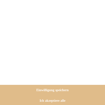
lein wenig mit diesem extrem
espaziergänge mit
em extrem unlustigen Hund sind
eit damit, dass ich unterwegs
reuobstwiesen aufsammle und
r Aussicht, nach Hause zu
elsweise ein feines
Einwilligung speichern
is-Hummus
….
Ich akzeptiere alle