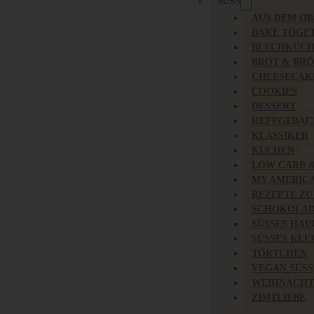
SÜSS
AUS DEM O
BAKE TOGE
BLECHKUC
BROT & BR
CHEESECAK
COOKIES
DESSERT
HEFEGEBÄC
KLASSIKER
KUCHEN
LOW CARB 
MY AMERIC
REZEPTE ZU
SCHOKOLAD
SÜSSES HAU
SÜSSES KLE
TÖRTCHEN
VEGAN SÜSS
WEIHNACHT
ZIMTLIEBE