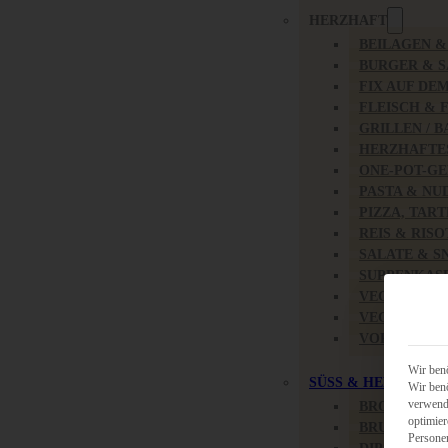
HERZHAFT
BEILAGEN 
BURGER & 
FIX AUF DE
FLEISCH & 
GRILLEN / 
HERZHAFTE
ONE-POT-GE
PASTA & NU
PIZZA, TAR
REIS & RIS
SALATE & S
SUPPENKAS
VEGAN HER
VEGETARIS
VORSPEISEN
Wir benö
SÜSS & HERZHAFT
Wir benö
verwende
BROTAUFST
optimier
BRUNCH & 
Persone