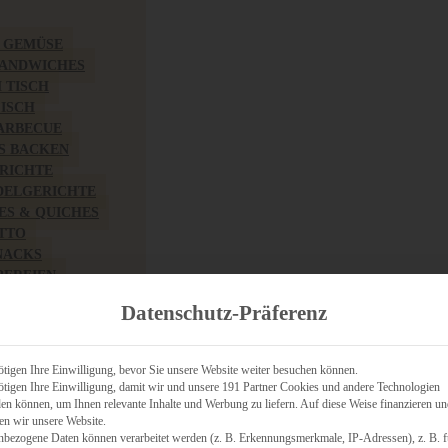
& GEMÜSE
SANDWICHES
M TISCH
FISCH
BARBECUE
S BACKEN
RICHTE
DELGERICHTE
TES & QUICHES
OTTO
NACKS
PEREIEN
ZHAFT
Datenschutz-Präferenz
CHES
tigen Ihre Einwilligung, bevor Sie unsere Website weiter besuchen können.
tigen Ihre Einwilligung, damit wir und unsere 191 Partner Cookies und andere Technologien
n können, um Ihnen relevante Inhalte und Werbung zu liefern. Auf diese Weise finanzieren u
RICH
en wir unsere Website.
FRÜHSTÜCK
nbezogene Daten können verarbeitet werden (z. B. Erkennungsmerkmale, IP-Adressen), z. B. f