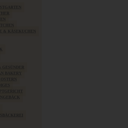
BSTGARTEN
THER
HEN
ÖTCHEN
E & KÄSEKUCHEN
K
& GESÜNDER
AN BAKERY
 OSTERN
IGES
PTGERICHT
INGEBÄCK
SBÄCKEREI