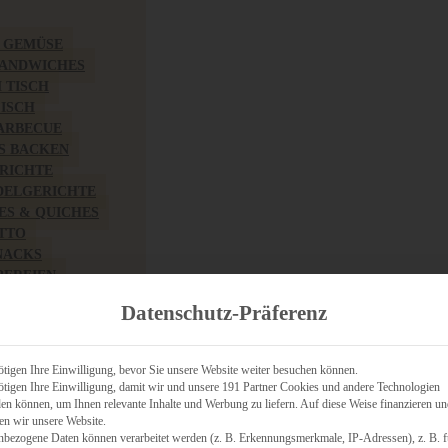
& GEMÜSE
SANDWICHES
M TISCH
FISCH
BARBECUE
S BACKEN
RICHTE
DELGERICHTE
TES & QUICHES
OTTO
NACKS
PEREIEN
ZHAFT
Datenschutz-Präferenz
CHES
tigen Ihre Einwilligung, bevor Sie unsere Website weiter besuchen können.
tigen Ihre Einwilligung, damit wir und unsere 191 Partner Cookies und andere Technologien
n können, um Ihnen relevante Inhalte und Werbung zu liefern. Auf diese Weise finanzieren u
RICH
en wir unsere Website.
FRÜHSTÜCK
nbezogene Daten können verarbeitet werden (z. B. Erkennungsmerkmale, IP-Adressen), z. B. f