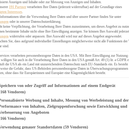
EN, CHUTNEYS
isierte Anzeigen und Inhalte oder zur Messung von Anzeigen und Inhalten.
BLINGSESSEN
unserer
191 Partner
verarbeiten Ihre Daten (jederzeit widerrufbar) auf der Grundlage eines
igten Interesses
.
SCHENKE
Informationen über die Verwendung Ihrer Daten und über unsere Partner finden Sie unter
PTE
lungen
oder in unserer Datenschutzerklärung.
 PIES
ht keine Verpflichtung, der Verarbeitung Ihrer Daten zuzustimmen, um dieses Angebot zu nutz
en bestimmte Inhalte nicht ohne Ihre Einwilligung anzeigen. Sie können Ihre Auswahl jederzei
lungen
widerrufen oder anpassen. Ihre Auswahl wird nur auf dieses Angebot angewendet.
achten Sie, dass aufgrund individueller Einstellungen möglicherweise nicht alle Funktionen der
r sind.
ERWEGS
ervices verarbeiten personenbezogene Daten in den USA. Mit Ihrer Einwilligung zur Nutzung 
 willigen Sie auch in die Verarbeitung Ihrer Daten in den USA gemäß Art. 49 (1) lit. a GDPR e
uft die USA als ein Land mit unzureichendem Datenschutz nach EU-Standards ein. Es besteht
Suche
lsweise die Gefahr, dass US-Behörden personenbezogene Daten in Überwachungsprogrammen
ten, ohne dass für Europäerinnen und Europäer eine Klagemöglichkeit besteht.
genden finden Sie eine Liste der Zwecke des IAB Transparency and Consent Fr
Speichern von oder Zugriff auf Informationen auf einem Endgerät
(168 Vendoren)
Personalisierte Werbung und Inhalte, Messung von Werbeleistung und der
VEGAN HERZHAFT
nensalat mit
Performance von Inhalten, Zielgruppenforschung sowie Entwicklung und
Verbesserung von Angeboten
ng vegan
(166 Vendoren)
Verwendung genauer Standortdaten
(59 Vendoren)