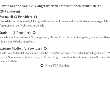
Geräte anhand von aktiv angeforderten Informationen identifizieren
(20 Vendoren)
t eine Liste der Service-Gruppen, für die eine Einwilligung erteilt werden ka
Essenziell
(3 Provider)
Essenzielle Services ermöglichen grundlegende Funktionen und sind für das ordnungsgemäße
Funktionieren der Website erforderlich.
Statistik
(1 Provider)
Statistik-Cookies sammeln Nutzungsdaten, die uns Aufschluss darüber geben, wie unsere Besu
mit unserer Website umgehen.
Externe Medien
(2 Provider)
Inhalte von Videoplattformen und Social-Media-Plattformen werden standardmäßig blockiert. 
externe Services akzeptiert werden, ist für den Zugriff auf diese Inhalte keine manuelle Einwill
mehr erforderlich.
Nicht-TCF-Standard