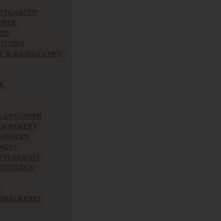
BSTGARTEN
THER
HEN
ÖTCHEN
E & KÄSEKUCHEN
K
& GESÜNDER
AN BAKERY
 OSTERN
IGES
PTGERICHT
INGEBÄCK
SBÄCKEREI