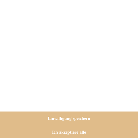
fallen und musste unbedingt
 lecker, sondern auch vegan,
ihm sofort verfallen und die
robiert unbedingt ganz schnell
en-Dressing vegan
!
Einwilligung speichern
s Abendessen gefuttert werden,
Ich akzeptiere alle
ächsten Grillparty servieren, ich