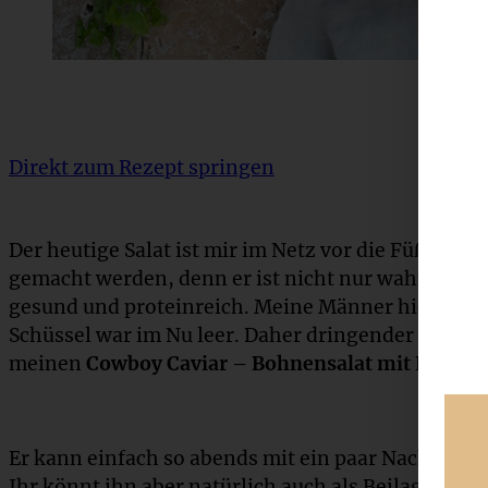
Direkt zum Rezept springen
Der heutige Salat ist mir im Netz vor die Füße ge
gemacht werden, denn er ist nicht nur wahnsinnig
gesund und proteinreich. Meine Männer hier sind 
Schüssel war im Nu leer. Daher dringender Tipp: P
meinen
Cowboy Caviar – Bohnensalat mit Limett
Er kann einfach so abends mit ein paar Nachos al
Ihr könnt ihn aber natürlich auch als Beilage zur n