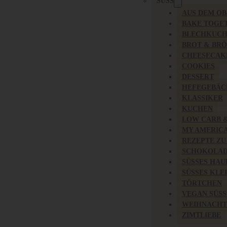
SÜSS
AUS DEM O
BAKE TOGE
BLECHKUC
BROT & BR
CHEESECAK
COOKIES
DESSERT
HEFEGEBÄC
KLASSIKER
KUCHEN
LOW CARB 
MY AMERIC
REZEPTE ZU
SCHOKOLAD
SÜSSES HAU
SÜSSES KLE
TÖRTCHEN
VEGAN SÜSS
WEIHNACHT
ZIMTLIEBE