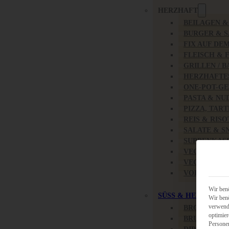
HERZHAFT
BEILAGEN 
BURGER & 
FIX AUF DE
FLEISCH & 
GRILLEN / 
HERZHAFTE
ONE-POT-GE
PASTA & NU
PIZZA, TAR
REIS & RIS
SALATE & S
SUPPENKAS
VEGAN HER
VEGETARIS
VORSPEISEN
Wir benö
SÜSS & HERZHAFT
Wir benö
verwende
BROTAUFST
optimier
BRUNCH & 
Persone