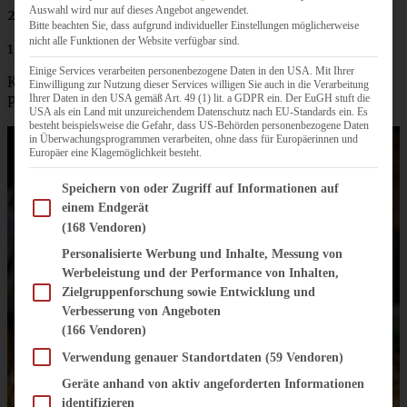
Auswahl wird nur auf dieses Angebot angewendet.
200 g Schmand
Bitte beachten Sie, dass aufgrund individueller Einstellungen möglicherweise
nicht alle Funktionen der Website verfügbar sind.
1/2 TL Knoblauchgranulat
Einige Services verarbeiten personenbezogene Daten in den USA. Mit Ihrer
Kräuter nach Belieben, bei mir Schnittlauch und
Einwilligung zur Nutzung dieser Services willigen Sie auch in die Verarbeitung
Ihrer Daten in den USA gemäß Art. 49 (1) lit. a GDPR ein. Der EuGH stuft die
Petersilie, jeweils 1 EL
USA als ein Land mit unzureichendem Datenschutz nach EU-Standards ein. Es
besteht beispielsweise die Gefahr, dass US-Behörden personenbezogene Daten
in Überwachungsprogrammen verarbeiten, ohne dass für Europäerinnen und
Europäer eine Klagemöglichkeit besteht.
Im Folgenden finden Sie eine Liste der Zwecke des IAB Transparency and Consent Fram
Speichern von oder Zugriff auf Informationen auf
einem Endgerät
(168 Vendoren)
Personalisierte Werbung und Inhalte, Messung von
Werbeleistung und der Performance von Inhalten,
Zielgruppenforschung sowie Entwicklung und
Verbesserung von Angeboten
(166 Vendoren)
Verwendung genauer Standortdaten
(59 Vendoren)
Geräte anhand von aktiv angeforderten Informationen
identifizieren