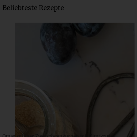
Beliebteste Rezepte
Fixer Maultaschen-Auflauf – überbackene Maultaschen
ZUM BEITRAG
Omas saftiger Zwetschgenkuchen mit Zimtkruste -