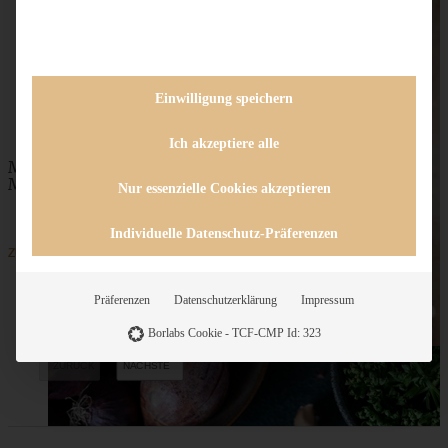
Einwilligung speichern
Ich akzeptiere alle
Mediterran gewürztes Gemüse auf cremigem Tahini-
Minz-Joghurt
Nur essenzielle Cookies akzeptieren
Individuelle Datenschutz-Präferenzen
ZUM BEITRAG
Präferenzen
Datenschutzerklärung
Impressum
Borlabs Cookie - TCF-CMP Id: 323