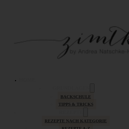
HOME
GRUNDLAGEN
BACKSCHULE
TIPPS & TRICKS
REZEPTE
REZEPTE NACH KATEGORIE
REZEPTE A-Z