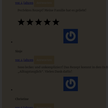
vor 4 Jahren
Antworten
Perfektes Rezept! Meine Familie hat es geliebt!
Stracciatella-Quarkcreme mit Kirschgrütze - einfaches
Dessert im Glas
ZUM BEITRAG
Sinje
vor 4 Jahren
Antworten
Sooo lecker und unkompliziert! Das Rezept kommt in den Ord
„Alltagstauglich“. Vielen Dank dafür!
Christine
Bärlauch Gnocchi mit Bärlauch Pesto und Pinienkernen
vor 5 Jahren
Antworten