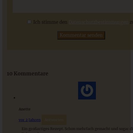
Fruchtige Gazpacho mit Erdbeeren
Ich stimme den
Datenschutzbestimmungen
z
ZUM BEITRAG
Das beste Rezept für Omas lockeren und buttrigen
Streuselkuchen - ganz einfach
10 Kommentare
ZUM BEITRAG
Anette
vor 2 Jahren
Antworten
Ein großartiges Rezept. Schon mehrfach gemacht und sogar d