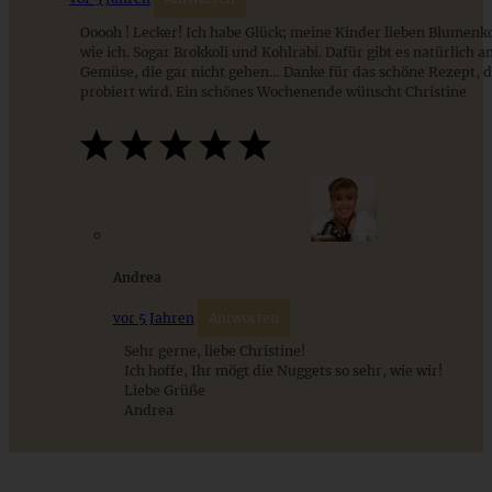
Ooooh ! Lecker! Ich habe Glück; meine Kinder lieben Blumenk
wie ich. Sogar Brokkoli und Kohlrabi. Dafür gibt es natürlich a
Gemüse, die gar nicht gehen… Danke für das schöne Rezept, d
ZUM BEITRAG
probiert wird. Ein schönes Wochenende wünscht Christine
Mediterran gewürztes Gemüse auf cremigem Tahini-
Minz-Joghurt
ZUM BEITRAG
Andrea
vor 5 Jahren
Antworten
Sehr gerne, liebe Christine!
Ich hoffe, Ihr mögt die Nuggets so sehr, wie wir!
Liebe Grüße
Andrea