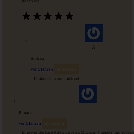
lieben es!
Einfaches Rezept für eine gelingsichere Sauce Hollandaise
ohne Wasserbad
A
Andrea
ZUM BEITRAG
vor 2 Jahren
Antworten
Danke, ich freue mich sehr!
9 saisonale Rezepte im August – die besten Ideen mit Obst
& Gemüse der Saison
Renate
ZUM BEITRAG
vor 2 Jahren
Antworten
Eine wunderbare Alternative zu Chicken-Nuggets und so leck