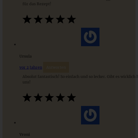
für das Rezept!
Ursula
vor 2 Jahren
Antworten
Meine beste Frankfurter Grüne Soße – Grie Soß’
Absolut fantastisch! So einfach und so lecker. Gibt es wirklich 
uns!
ZUM BEITRAG
Cremiges Lemon Posset - die einfachste Zitronencreme in
nur 10 Minuten
Vroni