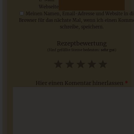
ZUM BEITRAG
Webseite
Meinen Namen, Email-Adresse und Website in d
Browser für das nächste Mal, wenn ich einen Komm
schreibe, speichern.
Saisonale Rezepte im Juli - meine 7 sommerlichen
Lieblinge, die Ihr jetzt unbedingt ausprobieren solltet
Rezeptbewertung
(fünf gefüllte Sterne bedeuten:
sehr gut
)
ZUM BEITRAG
1
2
3
4
5
Star
Stars
Stars
Stars
Stars
Hier einen Komentar hinerlassen
*