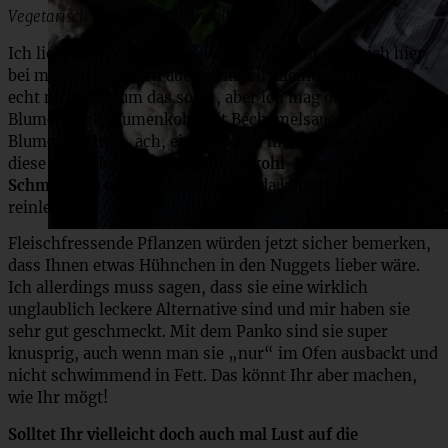
Vegetarisch – auch vegan möglich!
Ich liebe Blumenkohl… Ja, wirklich! Damit stehe ich hier
bei meinen Männern aber ziemlich alleine da. Ich weiß
echt nicht, warum das so ist, aber ich mag ofengerösteten
Blumenkohl, Blumenkohl mit Béchamelsauce,
Blumenkohlreis, ach, einfach alles mit Blumenkohl. Und
diese unfassbar leckeren
Blumenkohl-Nuggets mit
Schmanddip oder Tomatensauce
, da könnte ich mich
reinlegen.
Fleischfressende Pflanzen würden jetzt sicher bemerken,
dass Ihnen etwas Hühnchen in den Nuggets lieber wäre.
Ich allerdings muss sagen, dass sie eine wirklich
unglaublich leckere Alternative sind und mir haben sie
sehr gut geschmeckt. Mit dem Panko sind sie super
knusprig, auch wenn man sie „nur“ im Ofen ausbackt und
nicht schwimmend in Fett. Das könnt Ihr aber machen,
wie Ihr mögt!
Solltet Ihr vielleicht doch auch mal Lust auf die