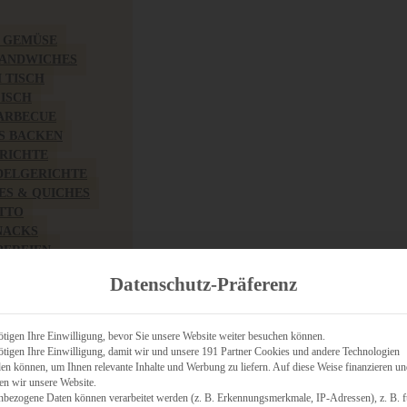
& GEMÜSE
SANDWICHES
M TISCH
FISCH
BARBECUE
S BACKEN
RICHTE
DELGERICHTE
TES & QUICHES
OTTO
NACKS
PEREIEN
ZHAFT
Datenschutz-Präferenz
CHES
tigen Ihre Einwilligung, bevor Sie unsere Website weiter besuchen können.
tigen Ihre Einwilligung, damit wir und unsere 191 Partner Cookies und andere Technologien
n können, um Ihnen relevante Inhalte und Werbung zu liefern. Auf diese Weise finanzieren u
RICH
en wir unsere Website.
FRÜHSTÜCK
nbezogene Daten können verarbeitet werden (z. B. Erkennungsmerkmale, IP-Adressen), z. B. f