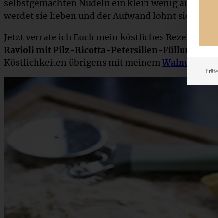
selbstgemachten Nudeln ein klein wenig aufwändig
werdet sie lieben und der Aufwand lohnt sich!
Jetzt verrate ich Euch mein köstliches Rezept für
Ravioli mit Pilz-Ricotta-Petersilien-Füllung
. Ser
Köstlichkeiten übrigens mit meinem
Walnuss-Pet
Präfe