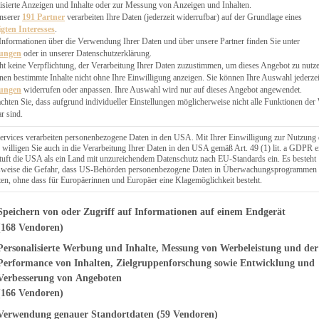
EN, CHUTNEYS
isierte Anzeigen und Inhalte oder zur Messung von Anzeigen und Inhalten.
BLINGSESSEN
unserer
191 Partner
verarbeiten Ihre Daten (jederzeit widerrufbar) auf der Grundlage eines
igten Interesses
.
SCHENKE
Informationen über die Verwendung Ihrer Daten und über unsere Partner finden Sie unter
PTE
lungen
oder in unserer Datenschutzerklärung.
 PIES
ht keine Verpflichtung, der Verarbeitung Ihrer Daten zuzustimmen, um dieses Angebot zu nutz
en bestimmte Inhalte nicht ohne Ihre Einwilligung anzeigen. Sie können Ihre Auswahl jederzei
lungen
widerrufen oder anpassen. Ihre Auswahl wird nur auf dieses Angebot angewendet.
achten Sie, dass aufgrund individueller Einstellungen möglicherweise nicht alle Funktionen der
r sind.
ERWEGS
ervices verarbeiten personenbezogene Daten in den USA. Mit Ihrer Einwilligung zur Nutzung 
 willigen Sie auch in die Verarbeitung Ihrer Daten in den USA gemäß Art. 49 (1) lit. a GDPR e
uft die USA als ein Land mit unzureichendem Datenschutz nach EU-Standards ein. Es besteht
Suche
lsweise die Gefahr, dass US-Behörden personenbezogene Daten in Überwachungsprogrammen
ten, ohne dass für Europäerinnen und Europäer eine Klagemöglichkeit besteht.
genden finden Sie eine Liste der Zwecke des IAB Transparency and Consent Fr
Speichern von oder Zugriff auf Informationen auf einem Endgerät
(168 Vendoren)
Personalisierte Werbung und Inhalte, Messung von Werbeleistung und der
ES
che Ravioli mit
Performance von Inhalten, Zielgruppenforschung sowie Entwicklung und
Verbesserung von Angeboten
lien-Füllung
(166 Vendoren)
Verwendung genauer Standortdaten
(59 Vendoren)