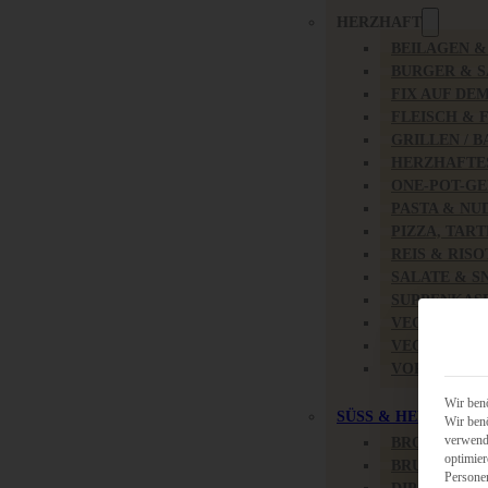
HERZHAFT
BEILAGEN 
BURGER & 
FIX AUF DE
FLEISCH & 
GRILLEN / 
HERZHAFTE
ONE-POT-GE
PASTA & NU
PIZZA, TAR
REIS & RIS
SALATE & S
SUPPENKAS
VEGAN HER
VEGETARIS
VORSPEISEN
Wir benö
SÜSS & HERZHAFT
Wir benö
verwende
BROTAUFST
optimier
BRUNCH & 
Persone