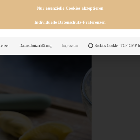
 ist, aber ich schwöre Euch, Ihr
Nur essenzielle Cookies akzeptieren
Individuelle Datenschutz-Präferenzen
 hausgemachte
vegetarische
viert habe ich diese kleinen
ersilien-Pesto.
renzen
Datenschutzerklärung
Impressum
Borlabs Cookie - TCF-CMP Id