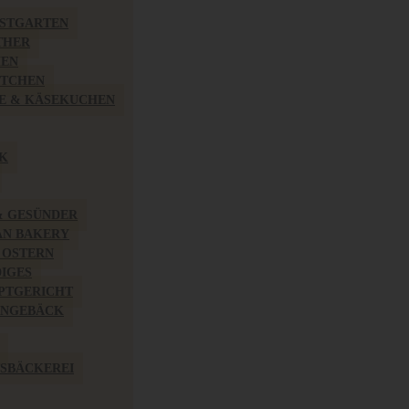
BSTGARTEN
THER
HEN
ÖTCHEN
E & KÄSEKUCHEN
K
& GESÜNDER
AN BAKERY
 OSTERN
IGES
PTGERICHT
INGEBÄCK
SBÄCKEREI