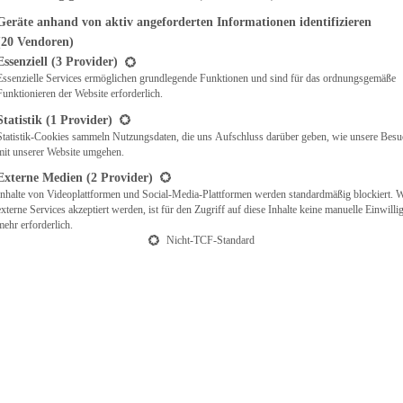
Geräte anhand von aktiv angeforderten Informationen identifizieren
(20 Vendoren)
t eine Liste der Service-Gruppen, für die eine Einwilligung erteilt werden ka
Essenziell
(3 Provider)
Essenzielle Services ermöglichen grundlegende Funktionen und sind für das ordnungsgemäße
Funktionieren der Website erforderlich.
Statistik
(1 Provider)
Statistik-Cookies sammeln Nutzungsdaten, die uns Aufschluss darüber geben, wie unsere Besu
mit unserer Website umgehen.
Externe Medien
(2 Provider)
Inhalte von Videoplattformen und Social-Media-Plattformen werden standardmäßig blockiert. 
externe Services akzeptiert werden, ist für den Zugriff auf diese Inhalte keine manuelle Einwill
mehr erforderlich.
Nicht-TCF-Standard