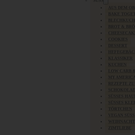
SÜSS
AUS DEM O
BAKE TOGE
BLECHKUC
BROT & BR
CHEESECAK
COOKIES
DESSERT
HEFEGEBÄC
KLASSIKER
KUCHEN
LOW CARB 
MY AMERIC
REZEPTE ZU
SCHOKOLAD
SÜSSES HAU
SÜSSES KLE
TÖRTCHEN
VEGAN SÜSS
WEIHNACHT
ZIMTLIEBE