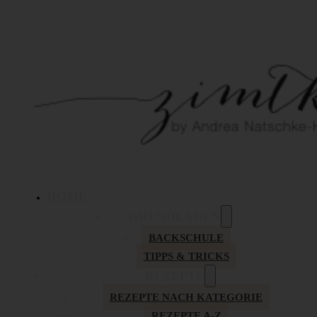
HOME
GRUNDLAGEN
BACKSCHULE
TIPPS & TRICKS
REZEPTE
REZEPTE NACH KATEGORIE
REZEPTE A-Z