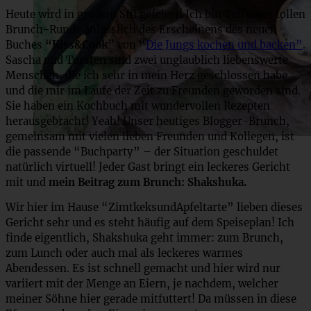
Heute wird in großem Stil gefeiert! Ich bin Teil einer tollen
Brunch-Runde anlässlich des Erscheinens des neuen
Buches
“Kiss&Cook”
von “
Die Jungs kochen und backen”
.
Sascha und Torsten sind zwei unglaublich liebenswerte
Menschen, die ich sehr in mein Herz geschlossen habe
und die mir im Laufe der Zeit zu Freunden geworden sind.
Sie haben ein Kochbuch mit wundervollen Rezepten
herausgebracht! Yeah! Unser heutiges Blogger-Brunch,
gemeinsam mit vielen lieben Freunden und Kollegen, ist
die passende “Buchparty” – der Situation geschuldet
natürlich virtuell! Jeder Gast bringt ein leckeres Gericht
mit und
mein Beitrag zum Brunch: Shakshuka.
Wir hier im Hause “ZimtkeksundApfeltarte” lieben dieses
Gericht sehr und es steht häufig auf dem Speiseplan! Ich
finde eigentlich, Shakshuka geht immer: zum Brunch,
zum Lunch oder auch mal als leckeres warmes
Abendessen. Es ist schnell gemacht und hier wird nur
variiert mit der Menge an Eiern, je nachdem, welcher
meiner Söhne hier gerade mitfuttert! Da müssen in diese