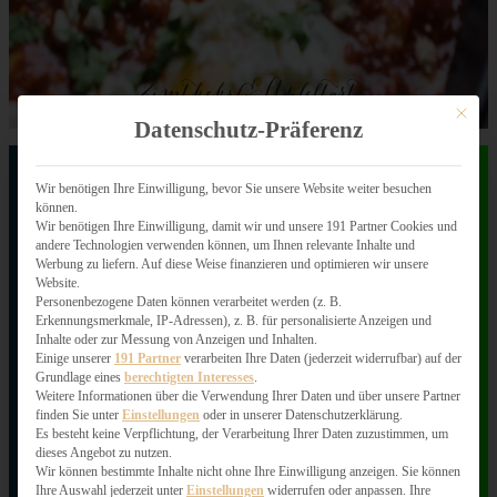
Mit dies
Datenschutz-Präferenz
Wir benötigen Ihre Einwilligung, bevor Sie unsere Website weiter besuchen
können.
Wir benötigen Ihre Einwilligung, damit wir und unsere 191 Partner Cookies und
andere Technologien verwenden können, um Ihnen relevante Inhalte und
Werbung zu liefern. Auf diese Weise finanzieren und optimieren wir unsere
Website.
Personenbezogene Daten können verarbeitet werden (z. B.
Erkennungsmerkmale, IP-Adressen), z. B. für personalisierte Anzeigen und
Inhalte oder zur Messung von Anzeigen und Inhalten.
Einige unserer
191 Partner
verarbeiten Ihre Daten (jederzeit widerrufbar) auf der
Grundlage eines
berechtigten Interesses
.
Weitere Informationen über die Verwendung Ihrer Daten und über unsere Partner
finden Sie unter
Einstellungen
oder in unserer Datenschutzerklärung.
Es besteht keine Verpflichtung, der Verarbeitung Ihrer Daten zuzustimmen, um
dieses Angebot zu nutzen.
Wir können bestimmte Inhalte nicht ohne Ihre Einwilligung anzeigen. Sie können
Ihre Auswahl jederzeit unter
Einstellungen
widerrufen oder anpassen. Ihre