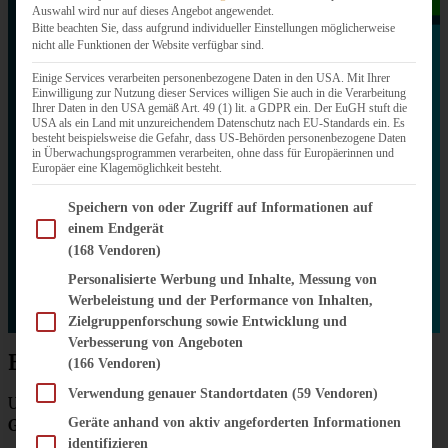
Auswahl wird nur auf dieses Angebot angewendet.
Bitte beachten Sie, dass aufgrund individueller Einstellungen möglicherweise
nicht alle Funktionen der Website verfügbar sind.
Einige Services verarbeiten personenbezogene Daten in den USA. Mit Ihrer
Einwilligung zur Nutzung dieser Services willigen Sie auch in die Verarbeitung
Ihrer Daten in den USA gemäß Art. 49 (1) lit. a GDPR ein. Der EuGH stuft die
USA als ein Land mit unzureichendem Datenschutz nach EU-Standards ein. Es
besteht beispielsweise die Gefahr, dass US-Behörden personenbezogene Daten
in Überwachungsprogrammen verarbeiten, ohne dass für Europäerinnen und
Europäer eine Klagemöglichkeit besteht.
Im Folgenden finden Sie eine Liste der Zwecke des IAB Transparency and Consent Fram
Speichern von oder Zugriff auf Informationen auf
einem Endgerät
(168 Vendoren)
Personalisierte Werbung und Inhalte, Messung von
Werbeleistung und der Performance von Inhalten,
Zielgruppenforschung sowie Entwicklung und
Verbesserung von Angeboten
Ein paar Details zum Buch:
(166 Vendoren)
Verwendung genauer Standortdaten
(59 Vendoren)
Und nun ein paar Details zum Buch
“Kiss & Cook”, die
Geräte anhand von aktiv angeforderten Informationen
Gay Guy-Edition, erschienen im Christian Verlag
:
identifizieren