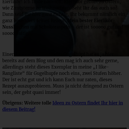
Eierlikör! Ich finde nämlich, Eierlikör gehört zu Ostern,
wie Zimtsterne zu Weihnachten. Seht Ihr das auch so?
Dann seid Ihr hier ganz richtig, Ihr bekommt nämlich ein
ganz besonders feines Rezept:
Mein bester Eierlikör-
Nusskuchen mit Schokoraspeln
– der ist sooooo gut und
soooo saftig!
Einen klassischen Eierlikör-Gugelhupf hat es ja hier
bereits auf dem Blog und den mag ich auch sehr gerne,
allerdings steht dieses Exemplar in meine „I like-
Rangliste“ für Gugelhupfe noch eins, zwei Stufen höher.
Der ist echt gut und ich kann Euch nur raten, dieses
Rezept auszuprobieren. Muss ja nicht dringend zu Ostern
sein, der geht quasi immer!
Übrigens: Weitere tolle
Ideen zu Ostern findet Ihr hier in
diesem Beitrag!