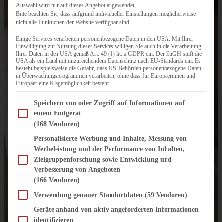
Auswahl wird nur auf dieses Angebot angewendet.
Bitte beachten Sie, dass aufgrund individueller Einstellungen möglicherweise
nicht alle Funktionen der Website verfügbar sind.
Einige Services verarbeiten personenbezogene Daten in den USA. Mit Ihrer
Einwilligung zur Nutzung dieser Services willigen Sie auch in die Verarbeitung
Ihrer Daten in den USA gemäß Art. 49 (1) lit. a GDPR ein. Der EuGH stuft die
USA als ein Land mit unzureichendem Datenschutz nach EU-Standards ein. Es
besteht beispielsweise die Gefahr, dass US-Behörden personenbezogene Daten
in Überwachungsprogrammen verarbeiten, ohne dass für Europäerinnen und
Europäer eine Klagemöglichkeit besteht.
Im Folgenden finden Sie eine Liste der Zwecke des IAB Transparency and Consent Fram
Speichern von oder Zugriff auf Informationen auf
einem Endgerät
(168 Vendoren)
Personalisierte Werbung und Inhalte, Messung von
Werbeleistung und der Performance von Inhalten,
Zielgruppenforschung sowie Entwicklung und
Verbesserung von Angeboten
(166 Vendoren)
Verwendung genauer Standortdaten
(59 Vendoren)
Geräte anhand von aktiv angeforderten Informationen
identifizieren