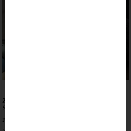
Zutaten Eierlikör-Nusskuchen mit
Schokoraspeln
Für eine Gugelhupfform oder 30 cm Kastenform:
200 g Butter