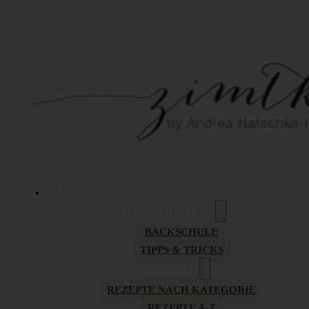
HOME
GRUNDLAGEN
BACKSCHULE
TIPPS & TRICKS
REZEPTE
REZEPTE NACH KATEGORIE
REZEPTE A-Z