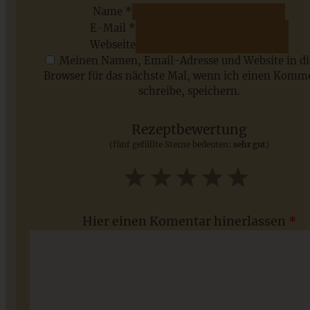
Name *
E-Mail *
ZUM BEITRAG
Webseite
Meinen Namen, Email-Adresse und Website in d
Browser für das nächste Mal, wenn ich einen Komm
schreibe, speichern.
Saisonale Rezepte im Juli - meine 7 sommerlichen
Lieblinge, die Ihr jetzt unbedingt ausprobieren solltet
Rezeptbewertung
(fünf gefüllte Sterne bedeuten:
sehr gut
)
ZUM BEITRAG
1
2
3
4
5
Star
Stars
Stars
Stars
Stars
Hier einen Komentar hinerlassen
*