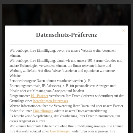
Mit dies
Datenschutz-Präferenz
Wir benötigen Ihre Einwilligung, bevor Sie unsere Website weiter besuchen
können.
Wir benötigen Ihre Einwilligung, damit wir und unsere 191 Partner Cookies und
andere Technologien verwenden können, um Ihnen relevante Inhalte und
Werbung zu liefern. Auf diese Weise finanzieren und optimieren wir unsere
Website.
Personenbezogene Daten können verarbeitet werden (z. B.
Erkennungsmerkmale, IP-Adressen), z. B. für personalisierte Anzeigen und
Inhalte oder zur Messung von Anzeigen und Inhalten.
Einige unserer
191 Partner
verarbeiten Ihre Daten (jederzeit widerrufbar) auf der
Grundlage eines
berechtigten Interesses
.
Weitere Informationen über die Verwendung Ihrer Daten und über unsere Partner
finden Sie unter
Einstellungen
oder in unserer Datenschutzerklärung.
Es besteht keine Verpflichtung, der Verarbeitung Ihrer Daten zuzustimmen, um
dieses Angebot zu nutzen.
Wir können bestimmte Inhalte nicht ohne Ihre Einwilligung anzeigen. Sie können
Ihre Auswahl jederzeit unter
Einstellungen
widerrufen oder anpassen. Ihre