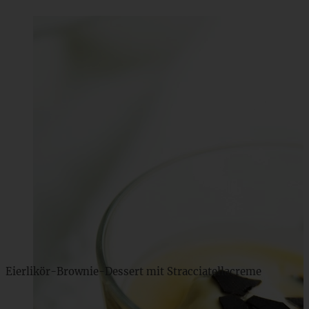
Eierlikör-Brownie-Dessert mit Stracciatellacreme