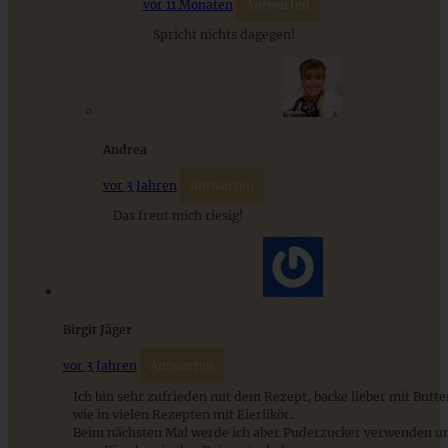
vor 11 Monaten
Antworten
Spricht nichts dagegen!
Schoko-Lebkuchen-Gugelhupf mit getrockneten Kirschen
Andrea
vor 3 Jahren
Antworten
ZUM BEITRAG
Das freut mich riesig!
Stracciatella-Quarkcreme mit Kirschgrütze - einfaches
Dessert im Glas
Birgit Jäger
vor 3 Jahren
Antworten
ZUM BEITRAG
Ich bin sehr zufrieden mit dem Rezept, backe lieber mit Butter
wie in vielen Rezepten mit Eierlikör.
Beim nächsten Mal werde ich aber Puderzucker verwenden un