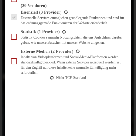
(20 Vendoren)
Es folgt eine Liste der Service-Gruppen, für die eine Einwilligung erteilt werden kann.
Essenziell
(3 Provider)
Essenzielle Services ermöglichen grundlegende Funktionen und sind für
das ordnungsgemäße Funktionieren der Website erforderlich.
Statistik
(1 Provider)
Statistik-Cookies sammeln Nutzungsdaten, die uns Aufschluss darüber
geben, wie unsere Besucher mit unserer Website umgehen.
Externe Medien
(2 Provider)
Inhalte von Videoplattformen und Social-Media-Plattformen werden
standardmäßig blockiert. Wenn externe Services akzeptiert werden, ist
für den Zugriff auf diese Inhalte keine manuelle Einwilligung mehr
erforderlich.
Nicht-TCF-Standard