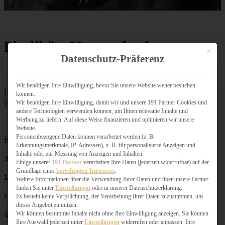
Eierlikör-Marmorkuchen
Mit dies
Datenschutz-Präferenz
Wir benötigen Ihre Einwilligung, bevor Sie unsere Website weiter besuchen
[tabs]
können.
[tab title=”Zutaten”]
Wir benötigen Ihre Einwilligung, damit wir und unsere 191 Partner Cookies und
andere Technologien verwenden können, um Ihnen relevante Inhalte und
Werbung zu liefern. Auf diese Weise finanzieren und optimieren wir unsere
Website.
Personenbezogene Daten können verarbeitet werden (z. B.
Für eine Gugelhupfform
Erkennungsmerkmale, IP-Adressen), z. B. für personalisierte Anzeigen und
Inhalte oder zur Messung von Anzeigen und Inhalten.
250 g sehr weiche Butter
Einige unserer
191 Partner
verarbeiten Ihre Daten (jederzeit widerrufbar) auf der
Grundlage eines
berechtigten Interesses
.
175
g
Zucker
Weitere Informationen über die Verwendung Ihrer Daten und über unsere Partner
finden Sie unter
Einstellungen
oder in unserer Datenschutzerklärung.
1 Pck. Bourbon-
Vanillezucker
Es besteht keine Verpflichtung, der Verarbeitung Ihrer Daten zuzustimmen, um
dieses Angebot zu nutzen.
4 Eier
Wir können bestimmte Inhalte nicht ohne Ihre Einwilligung anzeigen. Sie können
Ihre Auswahl jederzeit unter
Einstellungen
widerrufen oder anpassen. Ihre