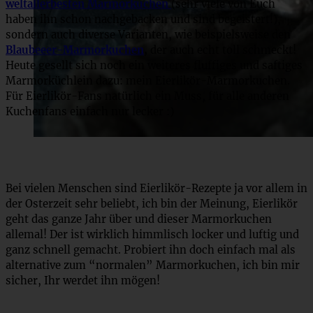
weltallerbesten Marmorkuchen
(sehr viele von Euch
haben ihn schon nachgebacken und sind begeistert!),
sondern auch diverse Varianten, wie beispielsweise den
Blaubeeer-Marmorkuchen
,
der auch echt toll schmeckt!
Heute gesellt sich noch ein weiteres fluffiges und saftiges
Marmorküchlein dazu: mein Eierlikör-Marmorkuchen.
Für Eierlikör-Fans natürlich ein Muss, für alle anderen
Kuchenfans einfach nur lecker :)
Bei vielen Menschen sind Eierlikör-Rezepte ja vor allem in
der Osterzeit sehr beliebt, ich bin der Meinung, Eierlikör
geht das ganze Jahr über und dieser Marmorkuchen
allemal! Der ist wirklich himmlisch locker und luftig und
ganz schnell gemacht. Probiert ihn doch einfach mal als
alternative zum “normalen” Marmorkuchen, ich bin mir
sicher, Ihr werdet ihn mögen!