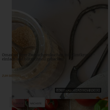
Schwarzwälder Kirsch Gugelhupf – ganz einfach
ZUM BEITRAG
Omas saftiger Zwetschgenkuchen mit Zimtkruste -
einfach und blitzschnell gebacken
ZUM BEITRAG
SKIP TO COMMENT FORM