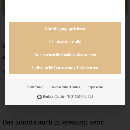
Teile ein Foto und tagge mich bei Instagram, ich kann kaum
erwarten zu sehen, was Du aus dem Rezept gemacht hast.
Einwilligung speichern
Ich akzeptiere alle
Ich wünsch’ Euch was!
Nur essenzielle Cookies akzeptieren
Andrea
Individuelle Datenschutz-Präferenzen
Teile das Rezept
Präferenzen
Datenschutzerklärung
Impressum
Borlabs Cookie - TCF-CMP Id: 323
Das könnte auch interessant sein: