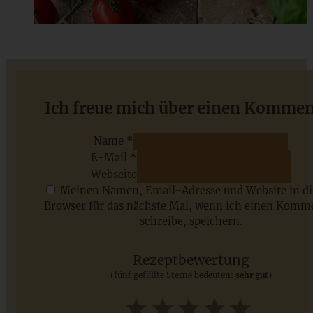
Saftiger Schokoladen-Espresso-Kuchen
Ich freue mich über einen Kommen
Name *
E-Mail *
ZUM BEITRAG
Webseite
Meinen Namen, Email-Adresse und Website in d
Browser für das nächste Mal, wenn ich einen Komm
schreibe, speichern.
Saisonale Rezepte im Juli - meine 7 sommerlichen
Lieblinge, die Ihr jetzt unbedingt ausprobieren solltet
Rezeptbewertung
(fünf gefüllte Sterne bedeuten:
sehr gut
)
ZUM BEITRAG