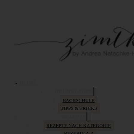
HOME
GRUNDLAGEN
BACKSCHULE
TIPPS & TRICKS
REZEPTE
REZEPTE NACH KATEGORIE
REZEPTE A-Z