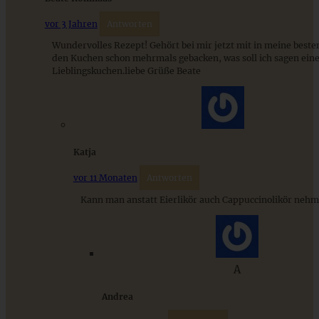
Chocolate Chip Bananenkuchen
vor 3 Jahren
Antworten
Wundervolles Rezept! Gehört bei mir jetzt mit in meine besten
den Kuchen schon mehrmals gebacken, was soll ich sagen ein
ZUM BEITRAG
Lieblingskuchen.liebe Grüße Beate
Cremiges Lemon Posset - die einfachste Zitronencreme in
nur 10 Minuten
Katja
vor 11 Monaten
Antworten
ZUM BEITRAG
Kann man anstatt Eierlikör auch Cappuccinolikör neh
A
Andrea