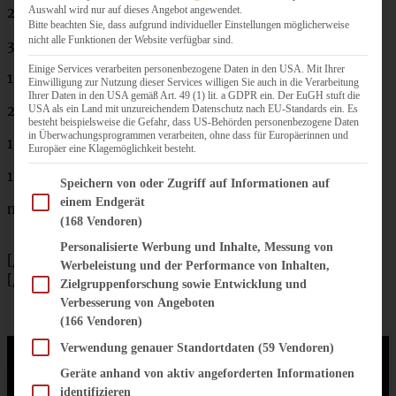
Auswahl wird nur auf dieses Angebot angewendet.
250
ml
Eierlikör
Bitte beachten Sie, dass aufgrund individueller Einstellungen möglicherweise
nicht alle Funktionen der Website verfügbar sind.
300
g
Mehl
Einige Services verarbeiten personenbezogene Daten in den USA. Mit Ihrer
1
Pck.
Backpulver
Einwilligung zur Nutzung dieser Services willigen Sie auch in die Verarbeitung
Ihrer Daten in den USA gemäß Art. 49 (1) lit. a GDPR ein. Der EuGH stuft die
USA als ein Land mit unzureichendem Datenschutz nach EU-Standards ein. Es
2 El
Kakaopulver
besteht beispielsweise die Gefahr, dass US-Behörden personenbezogene Daten
in Überwachungsprogrammen verarbeiten, ohne dass für Europäerinnen und
1/2 Tl Zimtpulver
Europäer eine Klagemöglichkeit besteht.
1 EL Milch
Im Folgenden finden Sie eine Liste der Zwecke des IAB Transparency and Consent Fram
Speichern von oder Zugriff auf Informationen auf
einem Endgerät
nach Belieben: Schokoladenguss
(168 Vendoren)
Personalisierte Werbung und Inhalte, Messung von
[/tab]
Werbeleistung und der Performance von Inhalten,
[/tabs]
Zielgruppenforschung sowie Entwicklung und
Verbesserung von Angeboten
(166 Vendoren)
Verwendung genauer Standortdaten
(59 Vendoren)
Geräte anhand von aktiv angeforderten Informationen
identifizieren