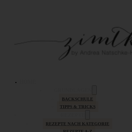
HOME
GRUNDLAGEN
BACKSCHULE
TIPPS & TRICKS
REZEPTE
REZEPTE NACH KATEGORIE
REZEPTE A-Z