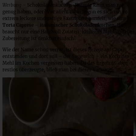
Werbung –
Schokoladenkuchen-Rezepte kann man nie
genug haben, oder? Vor allem dann, wenn es sich um so
extrem leckere und saftige Exemplare handelt, wie eine
Torta Caprese – italienischer Schokoladenkuchen
. Ihr
braucht nur eine Handvoll Zutaten, keinerlei Mehl und die
Zubereitung ist denkbar einfach!
Wie der Name schon verrät, ist dieses Rezept auf Capri
entstanden und dort soll – der Sage nach – ein Koch das
Mehl im Kuchen vergessen haben. Da das Ergebnis aber
restlos überzeugte, blieb man bei dieser Variante!