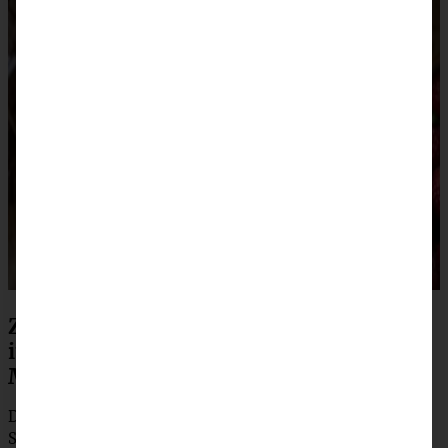
Zubereitung Torta Caprese –
italienischer Schokoladenkuchen ohne
Mehl
Den Backofen auf 175 °C Ober-/Unterhitze vorheizen. Die
Springform einfetten und beiseite stellen.