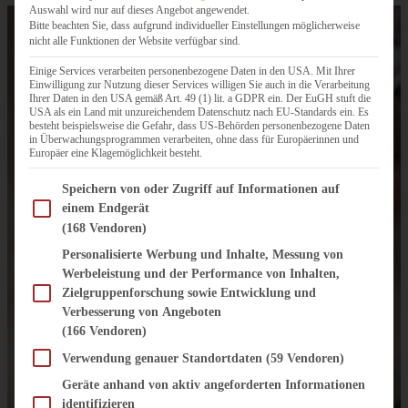
Auswahl wird nur auf dieses Angebot angewendet.
Bitte beachten Sie, dass aufgrund individueller Einstellungen möglicherweise
nicht alle Funktionen der Website verfügbar sind.
Einige Services verarbeiten personenbezogene Daten in den USA. Mit Ihrer
Einwilligung zur Nutzung dieser Services willigen Sie auch in die Verarbeitung
Ihrer Daten in den USA gemäß Art. 49 (1) lit. a GDPR ein. Der EuGH stuft die
USA als ein Land mit unzureichendem Datenschutz nach EU-Standards ein. Es
besteht beispielsweise die Gefahr, dass US-Behörden personenbezogene Daten
in Überwachungsprogrammen verarbeiten, ohne dass für Europäerinnen und
Europäer eine Klagemöglichkeit besteht.
Im Folgenden finden Sie eine Liste der Zwecke des IAB Transparency and Consent Fram
Speichern von oder Zugriff auf Informationen auf
einem Endgerät
(168 Vendoren)
Personalisierte Werbung und Inhalte, Messung von
Werbeleistung und der Performance von Inhalten,
Zielgruppenforschung sowie Entwicklung und
Verbesserung von Angeboten
(166 Vendoren)
Verwendung genauer Standortdaten
(59 Vendoren)
Geräte anhand von aktiv angeforderten Informationen
identifizieren