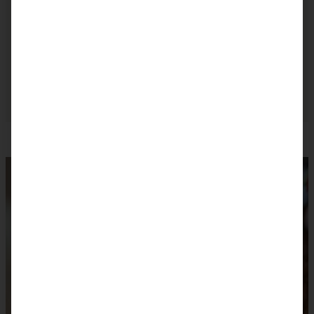
Dessert. Mit ein paar klein geschnittenen
Erdbeeren und einer Kugel Eis ist die Torta
himmlisch lecker. In den Wintermonaten
schmeckt sie übrigens auch mit Orangenfilets
ganz fabelhaft!