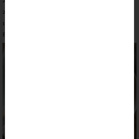
200 ml Sahne
2 EL Zucker
1 EL Kakao
Erdbeeren