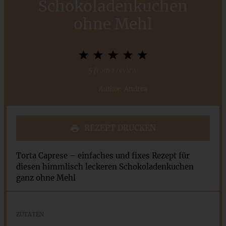
Schokoladenkuchen
ohne Mehl
1
2
3
4
5
Star
Stars
Stars
Stars
Stars
5
from
1
review
Author:
Andrea
REZEPT DRUCKEN
Torta Caprese – einfaches und fixes Rezept für
diesen himmlisch leckeren Schokoladenkuchen
ganz ohne Mehl
ZUTATEN