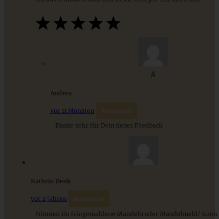
Leckere, zuckerfreie Erdbeer-Muffins /
Frühstücksmuffins
A
ZUM BEITRAG
Andrea
vor 11 Monaten
Antworten
Danke sehr für Dein liebes Feedback
Cremiges Lemon Posset - die einfachste Zitronencreme in
nur 10 Minuten
ZUM BEITRAG
Kathrin Denk
vor 2 Jahren
Antworten
Nimmst Du feingemahlene Mandeln oder Mandelmehl? Kann 