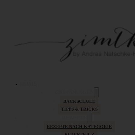
HOME
GRUNDLAGEN
BACKSCHULE
TIPPS & TRICKS
REZEPTE
REZEPTE NACH KATEGORIE
REZEPTE A-Z