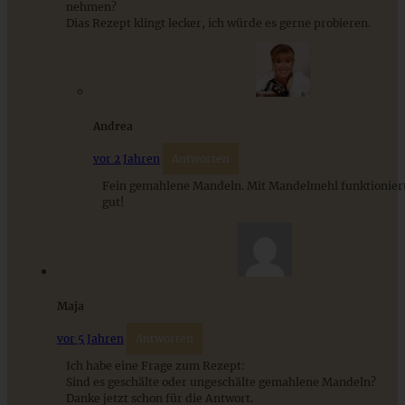
nehmen?
Dias Rezept klingt lecker, ich würde es gerne probieren.
Andrea
vor 2 Jahren
Antworten
Meine 10 besten Rezepte mit Zwetschgen und Pflaumen –
einfach und gelingsicher
Fein gemahlene Mandeln. Mit Mandelmehl funktioniert 
gut!
ZUM BEITRAG
Maja
Stracciatella-Quarkcreme mit Kirschgrütze - einfaches
vor 5 Jahren
Antworten
Dessert im Glas
Ich habe eine Frage zum Rezept:
Sind es geschälte oder ungeschälte gemahlene Mandeln?
Danke jetzt schon für die Antwort.