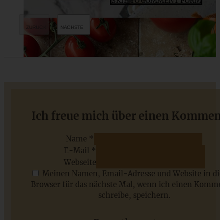
SKIP TO COMMENT FORM
Herbst-Crumble oder Zwetschgen-Crumble mit
Ich freue mich über einen Kommen
Walnüssen (Kristallzuckerfrei)
Name *
E-Mail *
ZUM BEITRAG
Webseite
Meinen Namen, Email-Adresse und Website in d
Browser für das nächste Mal, wenn ich einen Komm
schreibe, speichern.
Saisonale Rezepte im Juli - meine 7 sommerlichen
Lieblinge, die Ihr jetzt unbedingt ausprobieren solltet