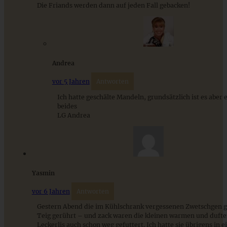
ZUM BEITRAG
Die Friands werden dann auf jeden Fall gebacken!
Andrea
vor 5 Jahren
Antworten
Ich hatte geschälte Mandeln, grundsätzlich ist es aber e
beides
LG Andrea
Johannisbeer-Muffins mit Streuseln
Yasmin
vor 6 Jahren
Antworten
ZUM BEITRAG
Gestern Abend die im Kühlschrank vergessenen Zwetschgen 
Teig gerührt – und zack waren die kleinen warmen und duf
Leckerlis auch schon weg gefuttert. Ich hatte sie übrigens in 