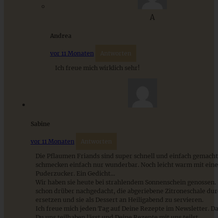
und Pflaumen
A
ZUM BEITRAG
Andrea
vor 11 Monaten
Antworten
Ich freue mich wirklich sehr!
9 saisonale Rezepte im August – die besten Ideen mit Obst
& Gemüse der Saison
ZUM BEITRAG
Sabine
vor 11 Monaten
Antworten
Die Pflaumen Friands sind super schnell und einfach gemacht
schmecken einfach nur wunderbar. Noch leicht warm mit ei
Puderzucker. Ein Gedicht…
Wir haben sie heute bei strahlendem Sonnenschein genossen. 
schon drüber nachgedacht, die abgeriebene Zitroneschale dur
ersetzen und sie als Dessert an Heiligabend zu servieren.
Ich freue mich jeden Tag auf Deine Rezepte im Newsletter. D
Du uns teilhaben lässt und Deine Rezepte mit uns teilst.