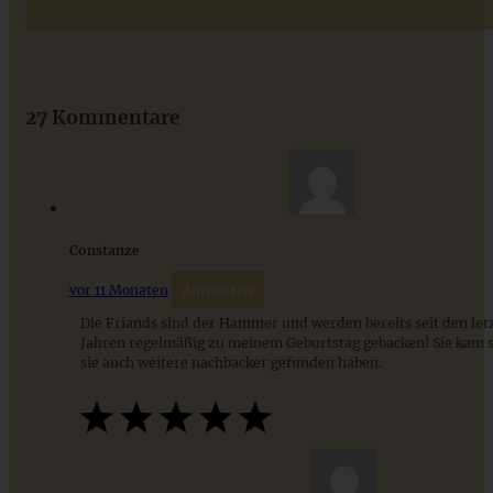
Das beste Rezept für Omas lockeren und buttrigen
Streuselkuchen - ganz einfach
27 Kommentare
ZUM BEITRAG
Constanze
vor 11 Monaten
Antworten
Die Friands sind der Hammer und werden bereits seit den let
Jahren regelmäßig zu meinem Geburtstag gebacken! Sie kam s
sie auch weitere nachbacker gefunden haben.
Meine 10 besten und einfachsten Rezepte mit Zwetschgen