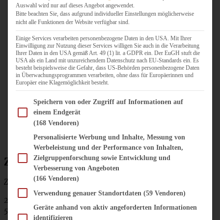
Auswahl wird nur auf dieses Angebot angewendet.
Bitte beachten Sie, dass aufgrund individueller Einstellungen möglicherweise
nicht alle Funktionen der Website verfügbar sind.
Einige Services verarbeiten personenbezogene Daten in den USA. Mit Ihrer
Einwilligung zur Nutzung dieser Services willigen Sie auch in die Verarbeitung
Ihrer Daten in den USA gemäß Art. 49 (1) lit. a GDPR ein. Der EuGH stuft die
USA als ein Land mit unzureichendem Datenschutz nach EU-Standards ein. Es
besteht beispielsweise die Gefahr, dass US-Behörden personenbezogene Daten
in Überwachungsprogrammen verarbeiten, ohne dass für Europäerinnen und
Europäer eine Klagemöglichkeit besteht.
Im Folgenden finden Sie eine Liste der Zwecke des IAB Transparency and Consent Fram
Speichern von oder Zugriff auf Informationen auf
einem Endgerät
(168 Vendoren)
Personalisierte Werbung und Inhalte, Messung von
Werbeleistung und der Performance von Inhalten,
Zielgruppenforschung sowie Entwicklung und
Zutaten für 12 Pflaumen-Friands:
Verbesserung von Angeboten
(166 Vendoren)
Zutaten für 12 Friands in Muffinform gebacken:
Verwendung genauer Standortdaten
(59 Vendoren)
200 g Butter
Geräte anhand von aktiv angeforderten Informationen
50 g Speisestärke
identifizieren