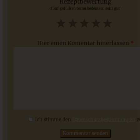
Rezeptbewertung
(fünf gefüllte Sterne bedeuten:
sehr gut
)
ZUM BEITRAG
1
2
3
4
5
Star
Stars
Stars
Stars
Stars
Hier einen Komentar hinerlassen
*
Gesunde Blaubeer-Mandel-Joghurt-Muffins
Ich stimme den
Datenschutzbestimmungen
z
ZUM BEITRAG