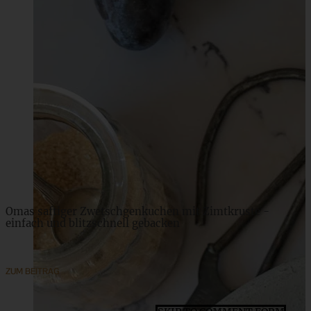
Blitzschnelle Pflaumen-Puddingtörtchen
ZUM BEITRAG
Omas saftiger Zwetschgenkuchen mit Zimtkruste -
einfach und blitzschnell gebacken
ZUM BEITRAG