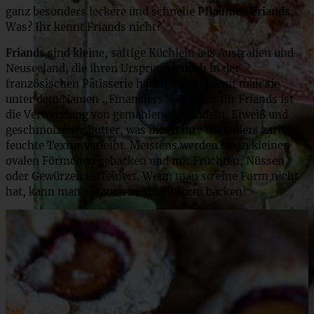
ganz besonders leckere und schnelle
Pflaumen Friands.
Was? Ihr kennt Friands nicht?
Friands
sind kleine, saftige Küchlein aus Australien und
Neuseeland, die ihren Ursprung jedoch in der
französischen Pâtisserie haben – dort kennt man sie
unter dem Namen „Financiers“. Typisch für Friands ist
die Verwendung von gemahlenen Mandeln, Eiweiß und
geschmolzener Butter, was ihnen ihre besonders zarte,
feuchte Textur verleiht. Meistens werden sie in kleinen
ovalen Förmchen gebacken und mit Früchten, Nüssen
oder Gewürzen verfeinert. Wenn man so eine Form nicht
hat, kann man sie auch in Muffinform backen!