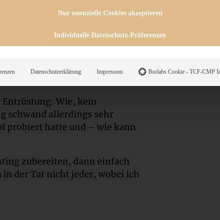
e was Frisches! Tja,
Nur essenzielle Cookies akzeptieren
firsich-Gugelhupf mit Mandeln
Individuelle Datenschutz-Präferenzen
renzen
Datenschutzerklärung
Impressum
Borlabs Cookie - TCF-CMP Id
r Entrüstung: Wie, kein
g schwand allerdings sehr
f probiert hatte und – wie kann
ting zubereiten, dann einfach
n der Tat nicht jeder, wobei ich