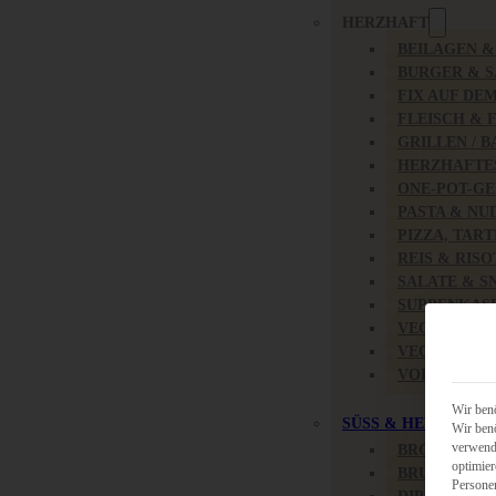
HERZHAFT
BEILAGEN 
BURGER & 
FIX AUF DE
FLEISCH & 
GRILLEN / 
HERZHAFTE
ONE-POT-GE
PASTA & NU
PIZZA, TAR
REIS & RIS
SALATE & S
SUPPENKAS
VEGAN HER
VEGETARIS
VORSPEISEN
Wir benö
SÜSS & HERZHAFT
Wir benö
verwende
BROTAUFST
optimier
BRUNCH & 
Persone