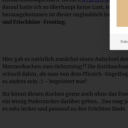
darauf hatte ich so überhaupt keine Lust, ich wollt
herausgekommen ist dieser unglaublich leckere
P
und Frischkäse-Frosting.
Präfe
Hier gab es natürlich zunächst einen Aufschrei de
Marmorkuchen zum Geburtstag?! Die Enttäuschun
schnell dahin, als man von dem Pfirsich-Gugelhup
es anders sein :) – begeistert war!
Ihr könnt diesen Kuchen gerne auch ohne das Fros
ein wenig Puderzucker darüber geben… Das mag ja i
es sehr lecker und passend zu den Früchten finde.