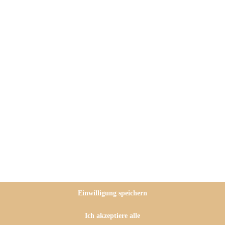
rosting – ein fruchtiger
gelingsicher und lecker
n letzten Tagen viel zu heiß zum
halte mich an frisches Obst, bei
Einwilligung speichern
r Herzallerliebste hat Geburtstag,
 Traditionell gibt es im Hause
Ich akzeptiere alle
kuchen
als Geburtstagskuchen,