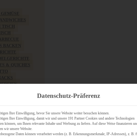
& GEMÜSE
SANDWICHES
M TISCH
FISCH
BARBECUE
S BACKEN
RICHTE
DELGERICHTE
TES & QUICHES
OTTO
NACKS
PEREIEN
ZHAFT
Datenschutz-Präferenz
CHES
tigen Ihre Einwilligung, bevor Sie unsere Website weiter besuchen können.
tigen Ihre Einwilligung, damit wir und unsere 191 Partner Cookies und andere Technologien
n können, um Ihnen relevante Inhalte und Werbung zu liefern. Auf diese Weise finanzieren u
RICH
en wir unsere Website.
FRÜHSTÜCK
nbezogene Daten können verarbeitet werden (z. B. Erkennungsmerkmale, IP-Adressen), z. B. f