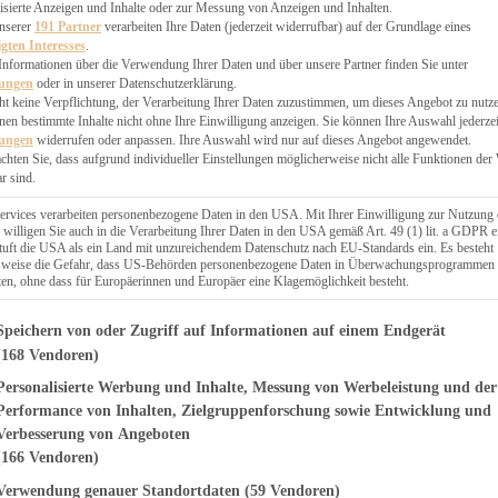
EN, CHUTNEYS
isierte Anzeigen und Inhalte oder zur Messung von Anzeigen und Inhalten.
BLINGSESSEN
unserer
191 Partner
verarbeiten Ihre Daten (jederzeit widerrufbar) auf der Grundlage eines
igten Interesses
.
SCHENKE
Informationen über die Verwendung Ihrer Daten und über unsere Partner finden Sie unter
PTE
lungen
oder in unserer Datenschutzerklärung.
 PIES
ht keine Verpflichtung, der Verarbeitung Ihrer Daten zuzustimmen, um dieses Angebot zu nutz
en bestimmte Inhalte nicht ohne Ihre Einwilligung anzeigen. Sie können Ihre Auswahl jederzei
lungen
widerrufen oder anpassen. Ihre Auswahl wird nur auf dieses Angebot angewendet.
achten Sie, dass aufgrund individueller Einstellungen möglicherweise nicht alle Funktionen der
r sind.
ERWEGS
ervices verarbeiten personenbezogene Daten in den USA. Mit Ihrer Einwilligung zur Nutzung 
 willigen Sie auch in die Verarbeitung Ihrer Daten in den USA gemäß Art. 49 (1) lit. a GDPR e
uft die USA als ein Land mit unzureichendem Datenschutz nach EU-Standards ein. Es besteht
Suche
lsweise die Gefahr, dass US-Behörden personenbezogene Daten in Überwachungsprogrammen
ten, ohne dass für Europäerinnen und Europäer eine Klagemöglichkeit besteht.
genden finden Sie eine Liste der Zwecke des IAB Transparency and Consent Fr
Speichern von oder Zugriff auf Informationen auf einem Endgerät
(168 Vendoren)
Personalisierte Werbung und Inhalte, Messung von Werbeleistung und der
it Mandeln und
Performance von Inhalten, Zielgruppenforschung sowie Entwicklung und
Verbesserung von Angeboten
osting
(166 Vendoren)
Verwendung genauer Standortdaten
(59 Vendoren)