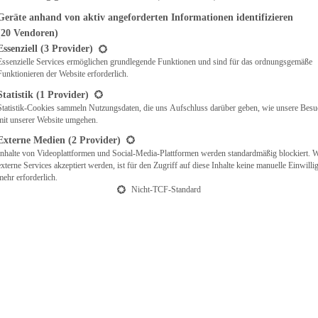
Geräte anhand von aktiv angeforderten Informationen identifizieren
(20 Vendoren)
t eine Liste der Service-Gruppen, für die eine Einwilligung erteilt werden ka
Essenziell
(3 Provider)
Essenzielle Services ermöglichen grundlegende Funktionen und sind für das ordnungsgemäße
Funktionieren der Website erforderlich.
Statistik
(1 Provider)
Statistik-Cookies sammeln Nutzungsdaten, die uns Aufschluss darüber geben, wie unsere Besu
mit unserer Website umgehen.
Externe Medien
(2 Provider)
Inhalte von Videoplattformen und Social-Media-Plattformen werden standardmäßig blockiert. 
externe Services akzeptiert werden, ist für den Zugriff auf diese Inhalte keine manuelle Einwill
mehr erforderlich.
Nicht-TCF-Standard