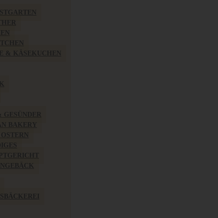
BSTGARTEN
THER
HEN
ÖTCHEN
E & KÄSEKUCHEN
K
& GESÜNDER
AN BAKERY
 OSTERN
IGES
PTGERICHT
INGEBÄCK
SBÄCKEREI