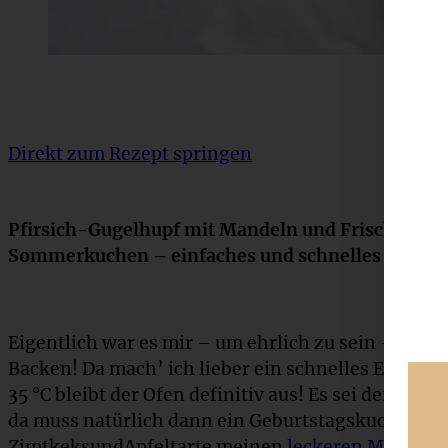
Direkt zum Rezept springen
Pfirsich-Gugelhupf mit Mandeln und Frischkäse-F
Sommerkuchen – einfaches und schnelles Rezept, 
Eigentlich war es mir – um ehrlich zu sein – in de
Backen! Da mach’ ich lieber ein schnelles Eis oder 
35 °C bleibt der Ofen definitiv aus! Es sei denn, de
da muss natürlich dann ein Geburtstagskuchen her.
ZimtkeksundApfeltarte meinen
leckeren Marmor