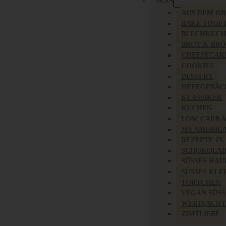
SÜSS
AUS DEM O
BAKE TOGE
BLECHKUC
BROT & BR
CHEESECAK
COOKIES
DESSERT
HEFEGEBÄC
KLASSIKER
KUCHEN
LOW CARB 
MY AMERIC
REZEPTE ZU
SCHOKOLAD
SÜSSES HAU
SÜSSES KLE
TÖRTCHEN
VEGAN SÜSS
WEIHNACHT
ZIMTLIEBE