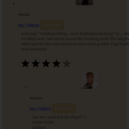
Grossi
ZUM BEITRAG
vor 3 Jahren
Antworten
Achtung! “Vanillepudding… nach Packungsanleitung” ja … ab
ml Milch statt 500 ml wie es auf der Packung steht! Die Angab
widerspricht sich und #zack hat man einen großen Topf Pudd
zum Nachtisch
Zimtwaffeln mit Punschkirschen – gluten- und
Andrea
laktosefrei
vor 3 Jahren
Antworten
Das war natürlich der Plan!!! :)
Liebe Grüße
ZUM BEITRAG
Andrea