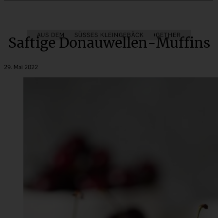
AUS DEM OBSTGARTEN
SÜSSES KLEINGEBÄCK
BAKE TOGETHER
Saftige Donauwellen-Muffins
29. Mai 2022