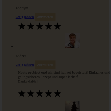
Anonym
vor 3 Jahren
Antworten
Andrea
Saftige Rhabarber-Muffins mit knusprigen
Vanillestreuseln
vor 3 Jahren
Antworten
Heute probiert und wir sind hellauf begeistert! Einfaches und
gelingsicheres Rezept und super lecker!
ZUM BEITRAG
Danke dafür!
9 saisonale Rezepte im August – die besten Ideen mit Obst
& Gemüse der Saison