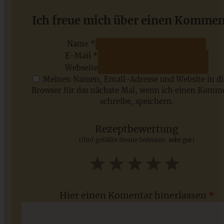
Pflaumen-Zimt-Schnecken mit Walnüssen
Ich freue mich über einen Kommen
Name *
E-Mail *
ZUM BEITRAG
Webseite
Meinen Namen, Email-Adresse und Website in d
Browser für das nächste Mal, wenn ich einen Komm
schreibe, speichern.
Saisonale Rezepte im Juli - meine 7 sommerlichen
Lieblinge, die Ihr jetzt unbedingt ausprobieren solltet
Rezeptbewertung
(fünf gefüllte Sterne bedeuten:
sehr gut
)
ZUM BEITRAG
1
2
3
4
5
Star
Stars
Stars
Stars
Stars
Hier einen Komentar hinerlassen
*