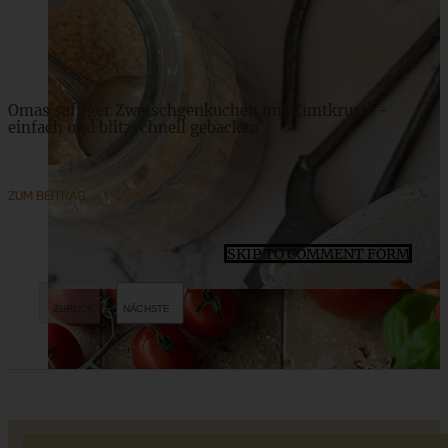
ZUM BEITRAG
Omas saftiger Zwetschgenkuchen mit Zimtkruste -
einfach und blitzschnell gebacken
ZUM BEITRAG
SKIP TO COMMENT FORM