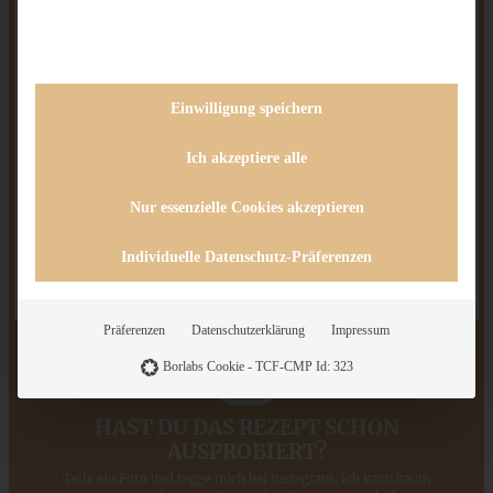
Frischkäse mit hinein. So lange rühren, dass eine
homogene, cremige Masse entsteht. Kalt stellen.
Wenn die Masse kalt und fest ist, in einen
Spritzbeutel füllen und auf den Muffins nach
Einwilligung speichern
Belieben aufspritzen (ich finde es mit einer
Sterntülle am schönsten!)
Ich akzeptiere alle
Die Schokoglasur schmelzen und auf den Muffins
verteilen, jeweils noch eine frische Kirsche (in der
Nur essenzielle Cookies akzeptieren
Kirschsaison, ansonsten einfach weglassen)
aufsetzen.
Individuelle Datenschutz-Präferenzen
Präferenzen
Datenschutzerklärung
Impressum
Borlabs Cookie - TCF-CMP Id: 323
HAST DU DAS REZEPT SCHON
AUSPROBIERT?
Teile ein Foto und tagge mich bei Instagram, ich kann kaum