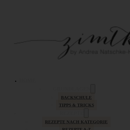
HOME
GRUNDLAGEN
BACKSCHULE
TIPPS & TRICKS
REZEPTE
REZEPTE NACH KATEGORIE
REZEPTE A-Z