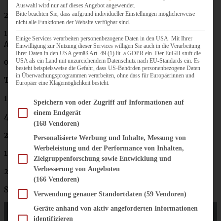
Auswahl wird nur auf dieses Angebot angewendet.
2 Backkakao
Bitte beachten Sie, dass aufgrund individueller Einstellungen möglicherweise
nicht alle Funktionen der Website verfügbar sind.
1 kleines Glas Schattenmorellen (knapp 200 g
Einige Services verarbeiten personenbezogene Daten in den USA. Mit Ihrer
Abtropfgewicht)
Einwilligung zur Nutzung dieser Services willigen Sie auch in die Verarbeitung
Ihrer Daten in den USA gemäß Art. 49 (1) lit. a GDPR ein. Der EuGH stuft die
USA als ein Land mit unzureichendem Datenschutz nach EU-Standards ein. Es
oder frische Kirschen (200 g)
besteht beispielsweise die Gefahr, dass US-Behörden personenbezogene Daten
in Überwachungsprogrammen verarbeiten, ohne dass für Europäerinnen und
Topping:
Europäer eine Klagemöglichkeit besteht.
1 Päckchen Vanillepuddingpulver
Im Folgenden finden Sie eine Liste der Zwecke des IAB Transparency and Consent Fram
Speichern von oder Zugriff auf Informationen auf
einem Endgerät
4 EL Zucker
(168 Vendoren)
250 ml Milch!
Personalisierte Werbung und Inhalte, Messung von
Werbeleistung und der Performance von Inhalten,
125 g weiche Butter
Zielgruppenforschung sowie Entwicklung und
Verbesserung von Angeboten
200 g Frischkäse
(166 Vendoren)
Schokolade und frische Kirschen zur Deko nach Belieben
Verwendung genauer Standortdaten
(59 Vendoren)
Geräte anhand von aktiv angeforderten Informationen
identifizieren