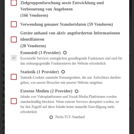
Zielgruppenforschung sowie Entwicklung und
Verbesserung von Angeboten
(166 Vendoren)
Verwendung genauer Standortdaten
(59 Vendoren)
Geräte anhand von aktiv angeforderten Informationen
identifizieren
(20 Vendoren)
Es folgt eine Liste der Service-Gruppen, für die eine Einwilligung erteilt werden kann.
Essenziell
(3 Provider)
Ofen auf 175 °C (150 °C Umluft) vorheizen. Den Blätterteig
Essenzielle Services ermöglichen grundlegende Funktionen und sind für
für 10 Minuten bei Raumtemperatur ruhen lassen. Für die
das ordnungsgemäße Funktionieren der Website erforderlich.
Vanille-Zimtcreme Puddingpulver, 100 ml Milch, Zucker,
Statistik
(1 Provider)
Vanillezucker und Zimt glatt verrühren. 400 ml Milch
Statistik-Cookies sammeln Nutzungsdaten, die uns Aufschluss darüber
aufkochen. Angerührtes Puddingpulver in die kochende
geben, wie unsere Besucher mit unserer Website umgehen.
Milch rühren, aufkochen und mindestens 1 Minute
Externe Medien
(2 Provider)
köcheln lassen. In eine Schüssel geben und die Oberfläche
Inhalte von Videoplattformen und Social-Media-Plattformen werden
mit Frischhaltefolie abdecken.
standardmäßig blockiert. Wenn externe Services akzeptiert werden, ist
für den Zugriff auf diese Inhalte keine manuelle Einwilligung mehr
Das Muffinblech gut ausfetten. den Blätterteig in Quadrate
erforderlich.
teilen und in die Muffinmulden verteilen. Pflaumen
Nicht-TCF-Standard
waschen und in Spalten teilen. Die Creme fraiche unter
den abgekühlten Pudding rühren. In die Mulden verteilen.