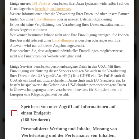
Einige unserer
191 Partner
verarbeiten Ihre Daten (jederzeit widerrufbar) auf der
Grundlage eines
berechtigten Interesses
.
Weitere Informationen über die Verwendung Ihrer Daten und über unsere Partner
finden Sie unter
Einstellungen
oder in unserer Datenschutzerklärung.
Es besteht keine Verpflichtung, der Verarbeitung Ihrer Daten zuzustimmen, um
dieses Angebot zu nutzen.
Wir können bestimmte Inhalte nicht ohne Ihre Einwilligung anzeigen. Sie können
Ihre Auswahl jederzeit unter
Einstellungen
widerrufen oder anpassen. Ihre
Auswahl wird nur auf dieses Angebot angewendet.
Bitte beachten Sie, dass aufgrund individueller Einstellungen möglicherweise
nicht alle Funktionen der Website verfügbar sind.
Einige Services verarbeiten personenbezogene Daten in den USA. Mit Ihrer
Einwilligung zur Nutzung dieser Services willigen Sie auch in die Verarbeitung
Ihrer Daten in den USA gemäß Art. 49 (1) lit. a GDPR ein. Der EuGH stuft die
USA als ein Land mit unzureichendem Datenschutz nach EU-Standards ein. Es
besteht beispielsweise die Gefahr, dass US-Behörden personenbezogene Daten
in Überwachungsprogrammen verarbeiten, ohne dass für Europäerinnen und
Europäer eine Klagemöglichkeit besteht.
Im Folgenden finden Sie eine Liste der Zwecke des IAB Transparency and Consent Fram
Speichern von oder Zugriff auf Informationen auf
einem Endgerät
(168 Vendoren)
Personalisierte Werbung und Inhalte, Messung von
Werbeleistung und der Performance von Inhalten,