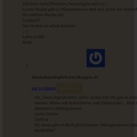
Ich liebe auch Pflaumen,Zwetschgen und Co. !
Letzte Woche gab es Pflaumentarte und nun plane ich Zwets
für nächste Woche ein!
Yummy!!!
Kernige Cranberry-Kürbis-Cookies ohne Kristallzucker
Der Herbst ist schon Knorke!
;-)
Liebe Grüße
Melli
ZUM BEITRAG
Mediterran gewürztes Gemüse auf cremigem Tahini-
Zimtkeksundapfeltarte.blogspot.de
Minz-Joghurt
vor 13 Jahren
Antworten
Oh, Zwetschgenknödel, dafür sterbe ich! Die gab es imm
meiner Mama mit Bröselbutter und Zimtzucker… Eins 
ZUM BEITRAG
absoluten Lieblingsessen!
Liebe Grüsse
Andrea
PS: wann gibt es doch gleich immer Mittagessen im Ha
Mellimille?