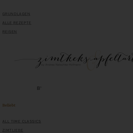
No-bake-Cheesecake mit Gewürzbirnen
GRUNDLAGEN
ALLE REZEPTE
REISEN
ZUM BEITRAG
Klassische Spargelcremesuppe aus Spargel und
Spargelschalen ganz ohne Mehlschwitze
ZUM BEITRAG
Beliebt
ALL TIME CLASSICS
ZIMTLIEBE