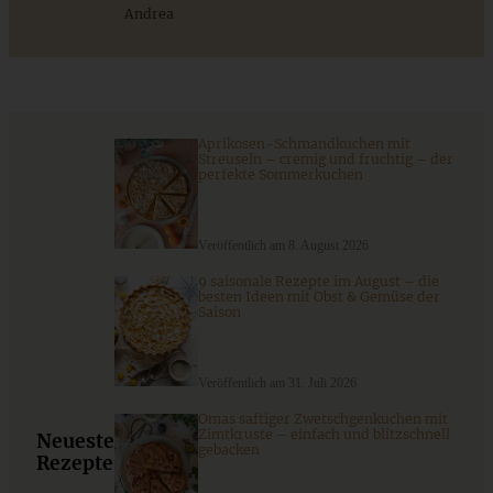
Andrea
Aprikosen-Schmandkuchen mit
Streuseln – cremig und fruchtig – der
perfekte Sommerkuchen
Veröffentlich am 8. August 2026
9 saisonale Rezepte im August – die
besten Ideen mit Obst & Gemüse der
Zitronen-Mohn-Donuts
Saison
Veröffentlich am 31. Juli 2026
ZUM BEITRAG
Omas saftiger Zwetschgenkuchen mit
Zimtkruste – einfach und blitzschnell
Neueste
gebacken
Rezepte