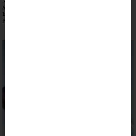
Mit Pflaumenspalten belegen und mit Zimtzucker
abstreuen. Im vorgeheizten Backofen 30 Minuten backen.
In der Form etwas auskühlen lassen und dann aus der
Form nehmen. Lauwarm oder abgekühlt servieren.