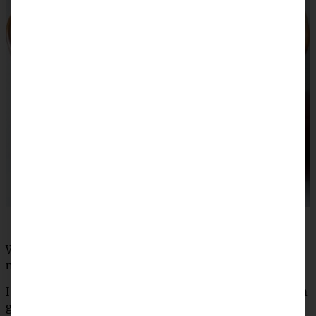
Wer die Zutaten zu Hause hat, kann die Törtchen eben
noch schnell für heute Nachmittag zaubern, wie wär’s?
Habt noch einen schönen Restsonntag und macht es Euch
gemütlich, Ihr Lieben!