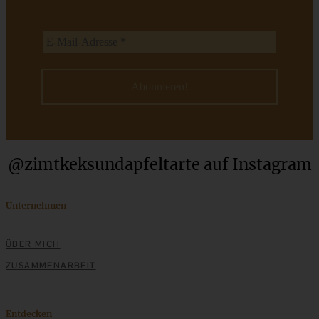
ZUM BEITRAG
Einfache Sauerteigbrötchen mit Leinsamen - knusprig,
saftig und gelingsicher
ZUM BEITRAG
@zimtkeksundapfeltarte auf Instagram
Unternehmen
ÜBER MICH
ZUSAMMENARBEIT
Entdecken