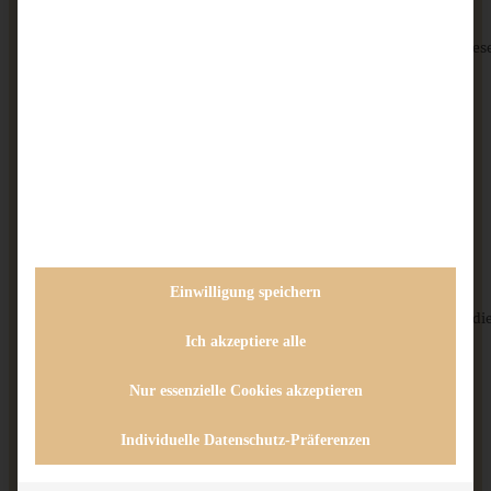
vor 8 Jahren
Antworten
ZUM BEITRAG
Danke für Deine netten Worte! Ich kann alles prima lese
checke mal, obs etwas dunkler geht :)
lG Andrea
Kathrin Holas
vor 13 Jahren
Antworten
Liebe Andrea!
Einwilligung speichern
Das sieht sehr sehr lecker und ansprechend aus! Danke für die
Rezeptidee – feine Sache.
Ich akzeptiere alle
Mini-Apfel-Pekan-Gugel
Schöne Grüsse!
Nur essenzielle Cookies akzeptieren
Kathrin
Individuelle Datenschutz-Präferenzen
ZUM BEITRAG