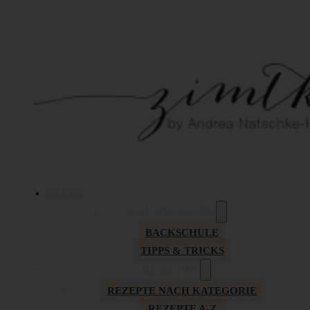
HOME
GRUNDLAGEN
BACKSCHULE
TIPPS & TRICKS
REZEPTE
REZEPTE NACH KATEGORIE
REZEPTE A-Z