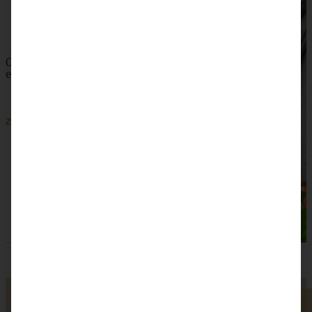
Omas saftiger Zwetschgenkuchen mit Zimtkruste -
einfach und blitzschnell gebacken
ZUM BEITRAG
SKIP TO COMMENT FORM