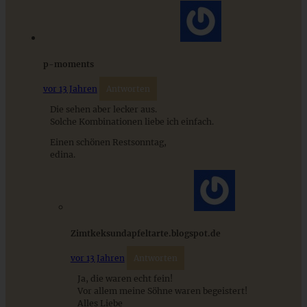
p-moments
vor 13 Jahren
Antworten
Die sehen aber lecker aus.
Einfach und schnell: Mini-Rüblikuchen
Solche Kombinationen liebe ich einfach.
Einen schönen Restsonntag,
edina.
ZUM BEITRAG
Zimtkeksundapfeltarte.blogspot.de
Aprikosen-Schmandkuchen mit Streuseln - cremig und
fruchtig - der perfekte Sommerkuchen
vor 13 Jahren
Antworten
Ja, die waren echt fein!
Vor allem meine Söhne waren begeistert!
ZUM BEITRAG
Alles Liebe