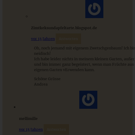
ZUM BEITRAG
Zimtkeksundapfeltarte.blogspot.de
vor 13 Jahren
Antworten
Stracciatella-Quarkcreme mit Kirschgrütze - einfaches
Oh, noch jemand mit eigenem Zwetschgenbaum! Ich bin
Dessert im Glas
neidisch!
Ich habe leider nichts in meinem kleinen Garten, auße
und bin immer ganz begeistert, wenn man Früchte aus
eigenen Garten vErwenden kann.
ZUM BEITRAG
Schöne Grüsse
Andrea
mellimille
vor 13 Jahren
Antworten