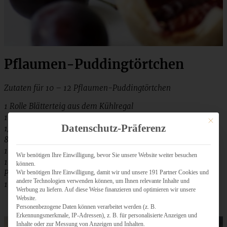
Pflaumen-Puddingtörtchen
Zutaten für 10 – 12 Pflaumen-Puddingtörtchen
1 Rolle Blätterteig aus dem Kühlregal
1 Päckchen Vanillepuddingpulver
Mit dies
Datenschutz-Präferenz
1/2 l Milch
80 g Zucker
1 Päckchen Vanillezucker
Wir benötigen Ihre Einwilligung, bevor Sie unsere Website weiter besuchen
1 TL Zimt
können.
Pflaumen
Wir benötigen Ihre Einwilligung, damit wir und unsere 191 Partner Cookies und
andere Technologien verwenden können, um Ihnen relevante Inhalte und
100 g Creme fraiche
Werbung zu liefern. Auf diese Weise finanzieren und optimieren wir unsere
Website.
Personenbezogene Daten können verarbeitet werden (z. B.
Erkennungsmerkmale, IP-Adressen), z. B. für personalisierte Anzeigen und
Inhalte oder zur Messung von Anzeigen und Inhalten.