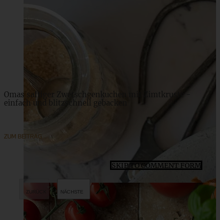
One Pot French Onion Pasta – Französische
Zwiebelsuppen Pasta
ZUM BEITRAG
Omas saftiger Zwetschgenkuchen mit Zimtkruste -
einfach und blitzschnell gebacken
ZUM BEITRAG
SKIP TO COMMENT FORM