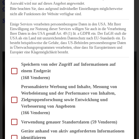
Gebratene Ingwer-Honig-Nudeln mit Gemüse und
Auswahl wird nur auf dieses Angebot angewendet.
Cashews
Bitte beachten Sie, dass aufgrund individueller Einstellungen möglicherweise
nicht alle Funktionen der Website verfügbar sind.
Spaghetti mit Hackfleischbällchen und Tomatensauce
Einige Services verarbeiten personenbezogene Daten in den USA. Mit Ihrer
Einwilligung zur Nutzung dieser Services willigen Sie auch in die Verarbeitung
Ihrer Daten in den USA gemäß Art. 49 (1) lit. a GDPR ein. Der EuGH stuft die
USA als ein Land mit unzureichendem Datenschutz nach EU-Standards ein. Es
besteht beispielsweise die Gefahr, dass US-Behörden personenbezogene Daten
in Überwachungsprogrammen verarbeiten, ohne dass für Europäerinnen und
Europäer eine Klagemöglichkeit besteht.
Im Folgenden finden Sie eine Liste der Zwecke des IAB Transparency and Consent Fram
Speichern von oder Zugriff auf Informationen auf
einem Endgerät
(168 Vendoren)
Personalisierte Werbung und Inhalte, Messung von
Werbeleistung und der Performance von Inhalten,
Zielgruppenforschung sowie Entwicklung und
Verbesserung von Angeboten
(166 Vendoren)
Verwendung genauer Standortdaten
(59 Vendoren)
Geräte anhand von aktiv angeforderten Informationen
identifizieren