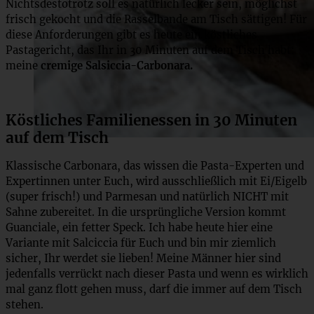
Nichtsdestotrotz soll es natürlich lecker sein, möglichst
frisch gekocht und die Rasselbande am Tisch sättigen! Für
diese Anforderungen gibt es heute ein köstliches
Pastagericht, das Ihr in 30 Minuten auf dem Tisch habt:
meine
cremige Salsiccia-Carbonara.
Köstliches Familienessen in 30 Minuten
auf dem Tisch
Klassische Carbonara, das wissen die Pasta-Experten und
Expertinnen unter Euch, wird ausschließlich mit Ei/Eigelb
(super frisch!) und Parmesan und natürlich NICHT mit
Sahne zubereitet. In die ursprüngliche Version kommt
Guanciale, ein fetter Speck. Ich habe heute hier eine
Variante mit Salciccia für Euch und bin mir ziemlich
sicher, Ihr werdet sie lieben! Meine Männer hier sind
jedenfalls verrückt nach dieser Pasta und wenn es wirklich
mal ganz flott gehen muss, darf die immer auf dem Tisch
stehen.