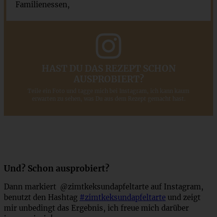
Familienessen,
HAST DU DAS REZEPT SCHON
AUSPROBIERT?
Teile ein Foto und tagge mich bei Instagram, ich kann kaum
erwarten zu sehen, was Du aus dem Rezept gemacht hast.
Und? Schon ausprobiert?
Dann markiert @zimtkeksundapfeltarte auf Instagram,
benutzt den Hashtag
#zimtkeksundapfeltarte
und zeigt
mir unbedingt das Ergebnis, ich freue mich darüber