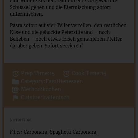
eine Minute kochen. Dann in eine vorgewärmte
Schüssel geben und die Eiermischung sofort
untermischen.
Pasta sofort auf vier Teller verteilen, den restlichen
Käse und die gehackte Petersilie und – nach
Belieben – noch etwas frisch gemahlenen Pfeffer
darüber geben. Sofort servieren!
Prep Time:
15
Cook Time:
15
Category:
Familienessen
Method:
kochen
Cuisine:
italienisch
NUTRITION
Fiber:
Carbonara, Spaghetti Carbonara,