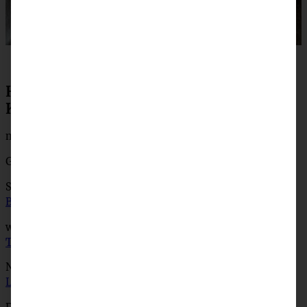
Hier kommen die leckeren Rezepte der
Kollegen:innen:
moey’s kitchen –
Pasta alla Vodka
Gernekochen –
Pasta mit Hack und Steinpilzen
S-Küche –
Rigatoni al Forno – Rigatoni Auflauf mit
Butter-Tomatensauce
was eigenes –
Spaghetti mit saftigen Hackbällchen in
Tomatensoße
Nom Noms food –
Spaghetti mit veganer Rote-Bete-
Linsen-Bolognese