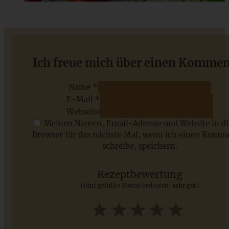
Cremiges One Pot Orzo Pasta Rezept mit Hühnchen,
Ich freue mich über einen Kommen
getrockneten Tomaten und Champignons
Name *
E-Mail *
ZUM BEITRAG
Webseite
Meinen Namen, Email-Adresse und Website in d
Browser für das nächste Mal, wenn ich einen Komm
schreibe, speichern.
Saisonale Rezepte im Juli - meine 7 sommerlichen
Lieblinge, die Ihr jetzt unbedingt ausprobieren solltet
Rezeptbewertung
(fünf gefüllte Sterne bedeuten:
sehr gut
)
ZUM BEITRAG
1
2
3
4
5