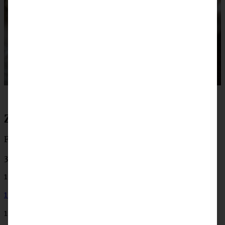
Zutaten cremige Salsiccia-Carbonara
Für 4 Portionen:
300 g Salsiccia
1 Knoblauchzehe
1 Tl getrocknete Chiliflocken (nach Belieben)
1 EL Olivenöl