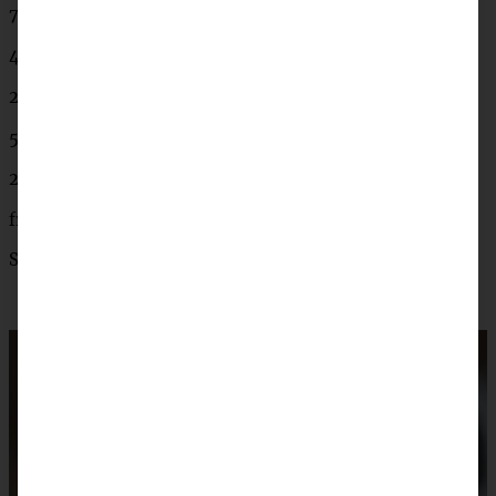
75 g Parmesan oder Pecorino
4 ganz Eier (M)
2 Eigelb (M)
500 g Spaghetti
2 EL glatte Petersilie
frisch gemahlener Pfeffer aus der Mühle
Salz