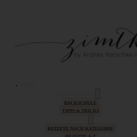
HOME
GRUNDLAGEN
BACKSCHULE
TIPPS & TRICKS
REZEPTE
REZEPTE NACH KATEGORIE
REZEPTE A-Z