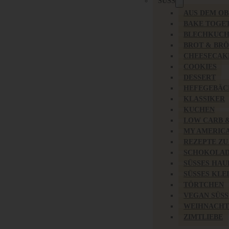
SÜSS
AUS DEM O
BAKE TOGE
BLECHKUC
BROT & BR
CHEESECAK
COOKIES
DESSERT
HEFEGEBÄC
KLASSIKER
KUCHEN
LOW CARB 
MY AMERIC
REZEPTE ZU
SCHOKOLAD
SÜSSES HAU
SÜSSES KLE
TÖRTCHEN
VEGAN SÜSS
WEIHNACHT
ZIMTLIEBE