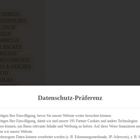
& GEMÜSE
SANDWICHES
M TISCH
FISCH
BARBECUE
S BACKEN
RICHTE
DELGERICHTE
TES & QUICHES
OTTO
NACKS
PEREIEN
ZHAFT
Datenschutz-Präferenz
CHES
tigen Ihre Einwilligung, bevor Sie unsere Website weiter besuchen können.
tigen Ihre Einwilligung, damit wir und unsere 191 Partner Cookies und andere Technologien
n können, um Ihnen relevante Inhalte und Werbung zu liefern. Auf diese Weise finanzieren u
RICH
en wir unsere Website.
FRÜHSTÜCK
nbezogene Daten können verarbeitet werden (z. B. Erkennungsmerkmale, IP-Adressen), z. B. f