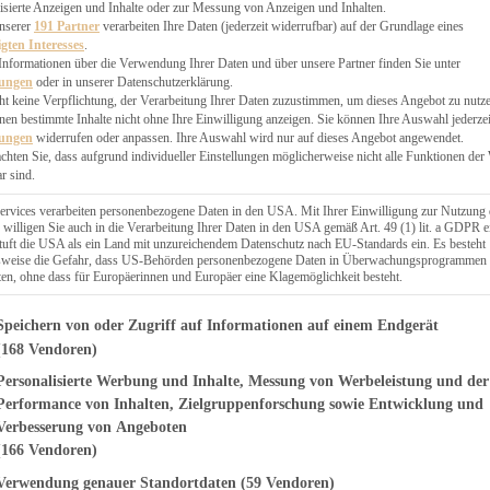
EN, CHUTNEYS
isierte Anzeigen und Inhalte oder zur Messung von Anzeigen und Inhalten.
BLINGSESSEN
unserer
191 Partner
verarbeiten Ihre Daten (jederzeit widerrufbar) auf der Grundlage eines
igten Interesses
.
SCHENKE
Informationen über die Verwendung Ihrer Daten und über unsere Partner finden Sie unter
PTE
lungen
oder in unserer Datenschutzerklärung.
 PIES
ht keine Verpflichtung, der Verarbeitung Ihrer Daten zuzustimmen, um dieses Angebot zu nutz
en bestimmte Inhalte nicht ohne Ihre Einwilligung anzeigen. Sie können Ihre Auswahl jederzei
lungen
widerrufen oder anpassen. Ihre Auswahl wird nur auf dieses Angebot angewendet.
achten Sie, dass aufgrund individueller Einstellungen möglicherweise nicht alle Funktionen der
r sind.
ERWEGS
ervices verarbeiten personenbezogene Daten in den USA. Mit Ihrer Einwilligung zur Nutzung 
 willigen Sie auch in die Verarbeitung Ihrer Daten in den USA gemäß Art. 49 (1) lit. a GDPR e
uft die USA als ein Land mit unzureichendem Datenschutz nach EU-Standards ein. Es besteht
Suche
lsweise die Gefahr, dass US-Behörden personenbezogene Daten in Überwachungsprogrammen
ten, ohne dass für Europäerinnen und Europäer eine Klagemöglichkeit besteht.
genden finden Sie eine Liste der Zwecke des IAB Transparency and Consent Fr
Speichern von oder Zugriff auf Informationen auf einem Endgerät
(168 Vendoren)
Personalisierte Werbung und Inhalte, Messung von Werbeleistung und der
WINTER
n mit Grand-
Performance von Inhalten, Zielgruppenforschung sowie Entwicklung und
Verbesserung von Angeboten
(166 Vendoren)
Verwendung genauer Standortdaten
(59 Vendoren)