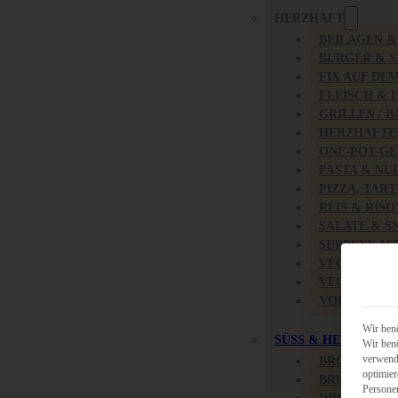
HERZHAFT
BEILAGEN 
BURGER & 
FIX AUF DE
FLEISCH & 
GRILLEN / 
HERZHAFTE
ONE-POT-GE
PASTA & NU
PIZZA, TAR
REIS & RIS
SALATE & S
SUPPENKAS
VEGAN HER
VEGETARIS
VORSPEISEN
Wir benö
SÜSS & HERZHAFT
Wir benö
verwende
BROTAUFST
optimier
BRUNCH & 
Persone