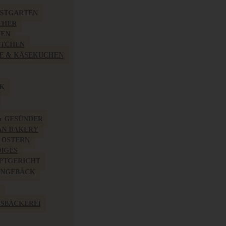
BSTGARTEN
THER
HEN
ÖTCHEN
E & KÄSEKUCHEN
K
& GESÜNDER
AN BAKERY
 OSTERN
IGES
PTGERICHT
INGEBÄCK
SBÄCKEREI