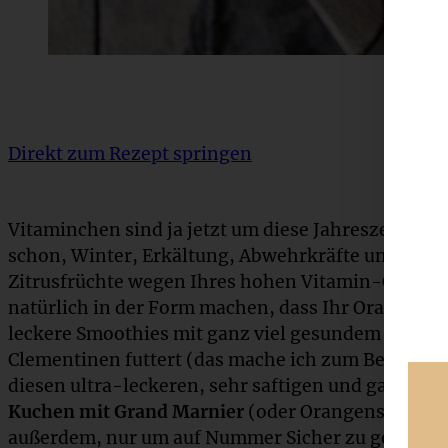
Direkt zum Rezept springen
Vitaminchen sind ja jetzt um diese Jahreszeit gan
schon, Winter, Erkältung, Abwehrkräfte und so! Dah
Zitrusfrüchte wegen Ihres hohen Vitamin-C-Geha
natürlich in der Form machen, dass Ihr Orangen au
leckere Smoothies mit ganz viel gesundem Gedön
Clementinen futtert (das mache ich zum Beispiel).
diesen ultra-leckeren, sehr saftigen und ganz sc
Kuchen mit Grand Marnier
(oder Orangensaft) zu
außerdem, nur um auf Nummer Sicher zu gehen :) 