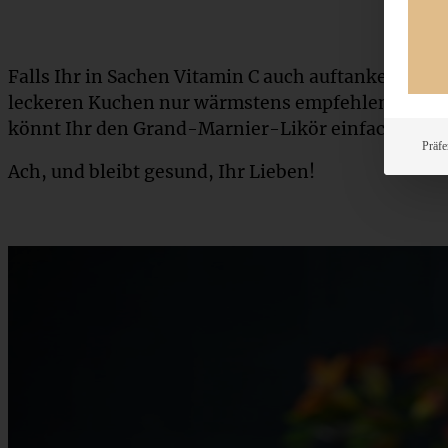
Falls Ihr in Sachen Vitamin C auch auftanken woll
leckeren Kuchen nur wärmstens empfehlen. Falls b
könnt Ihr den Grand-Marnier-Likör einfach durc
Präfe
Ach, und bleibt gesund, Ihr Lieben!