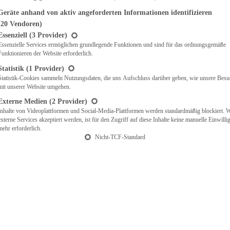
Geräte anhand von aktiv angeforderten Informationen identifizieren
(20 Vendoren)
t eine Liste der Service-Gruppen, für die eine Einwilligung erteilt werden ka
Essenziell
(3 Provider)
Essenzielle Services ermöglichen grundlegende Funktionen und sind für das ordnungsgemäße
Funktionieren der Website erforderlich.
Statistik
(1 Provider)
Statistik-Cookies sammeln Nutzungsdaten, die uns Aufschluss darüber geben, wie unsere Besu
mit unserer Website umgehen.
Externe Medien
(2 Provider)
Inhalte von Videoplattformen und Social-Media-Plattformen werden standardmäßig blockiert. 
externe Services akzeptiert werden, ist für den Zugriff auf diese Inhalte keine manuelle Einwill
mehr erforderlich.
Nicht-TCF-Standard