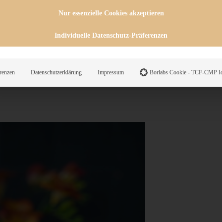
Nur essenzielle Cookies akzeptieren
Individuelle Datenschutz-Präferenzen
t, dann kann ich Euch diesen
ei Euch Kinder mit futtern,
h Orangensaft ersetzen.
renzen
Datenschutzerklärung
Impressum
Borlabs Cookie - TCF-CMP Id