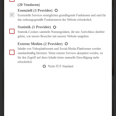
(20 Vendoren)
Es folgt eine Liste der Service-Gruppen, für die eine Einwilligung erteilt werden kann.
Essenziell
(3 Provider)
Essenzielle Services ermöglichen grundlegende Funktionen und sind für
das ordnungsgemäße Funktionieren der Website erforderlich.
Statistik
(1 Provider)
Statistik-Cookies sammeln Nutzungsdaten, die uns Aufschluss darüber
geben, wie unsere Besucher mit unserer Website umgehen.
Externe Medien
(2 Provider)
Inhalte von Videoplattformen und Social-Media-Plattformen werden
standardmäßig blockiert. Wenn externe Services akzeptiert werden, ist
für den Zugriff auf diese Inhalte keine manuelle Einwilligung mehr
erforderlich.
Nicht-TCF-Standard