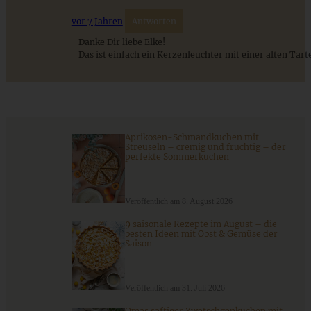
vor 7 Jahren
Antworten
Danke Dir liebe Elke!
Das ist einfach ein Kerzenleuchter mit einer alten Tart
Aprikosen-Schmandkuchen mit
Super lecker: Rezept für Marmorkuchen mit Apfel
Streuseln – cremig und fruchtig – der
perfekte Sommerkuchen
ZUM BEITRAG
Veröffentlich am 8. August 2026
9 saisonale Rezepte im August – die
besten Ideen mit Obst & Gemüse der
Saison
Stracciatella-Quarkcreme mit Kirschgrütze - einfaches
Dessert im Glas
Veröffentlich am 31. Juli 2026
Omas saftiger Zwetschgenkuchen mit