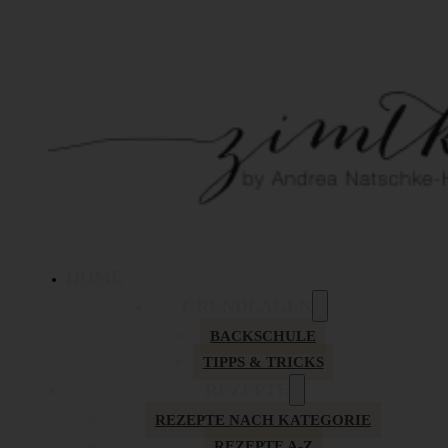
HOME
GRUNDLAGEN
BACKSCHULE
TIPPS & TRICKS
REZEPTE
REZEPTE NACH KATEGORIE
REZEPTE A-Z