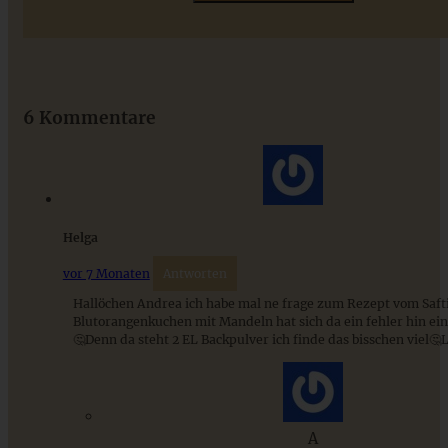
Das beste Rezept für Omas lockeren und buttrigen
Streuselkuchen - ganz einfach
6 Kommentare
ZUM BEITRAG
Helga
vor 7 Monaten
Antworten
Hallöchen Andrea ich habe mal ne frage zum Rezept vom Saft
Blutorangenkuchen mit Mandeln hat sich da ein fehler hin ein
🤔Denn da steht 2 EL Backpulver ich finde das bisschen viel🤔
A
Orangen-Guglhupf mit gebrannten Pekannüssen