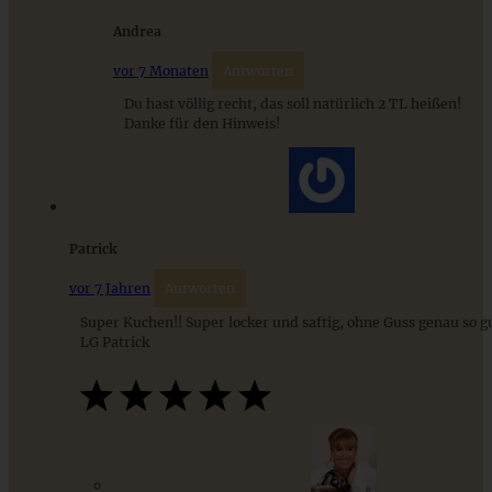
Andrea
vor 7 Monaten
Antworten
ZUM BEITRAG
Du hast völlig recht, das soll natürlich 2 TL heißen!
Danke für den Hinweis!
9 saisonale Rezepte im August – die besten Ideen mit Obst
& Gemüse der Saison
Patrick
ZUM BEITRAG
vor 7 Jahren
Antworten
Super Kuchen!! Super locker und saftig, ohne Guss genau so g
LG Patrick