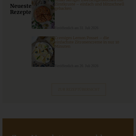
Zimtkruste – einfach und blitzschnell
ZUM BEITRAG
Neueste
gebacken
Rezepte
Veröffentlich am 31. Juli 2026
Cremiges Lemon Posset – die
einfachste Zitronencreme in nur 10
Minuten
Veröffentlich am 26. Juli 2026
ZUR REZEPTÜBERSICHT
Apfel-Walnusskuchen mit karamellisierten Walnüssen
ZUM BEITRAG