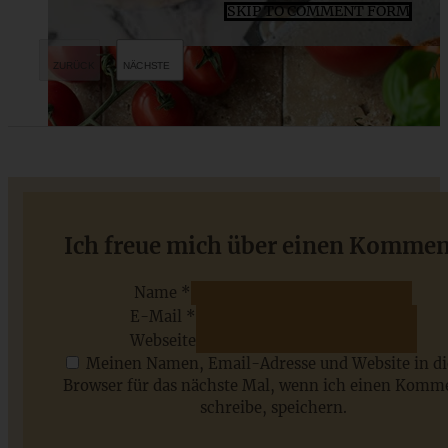
SKIP TO COMMENT FORM
Fruchtiger Rhabarber-Himbeer-Marzipan-Kuchen
Ich freue mich über einen Kommen
Name *
E-Mail *
ZUM BEITRAG
Webseite
Meinen Namen, Email-Adresse und Website in d
Browser für das nächste Mal, wenn ich einen Komm
schreibe, speichern.
Saisonale Rezepte im Juli - meine 7 sommerlichen
Lieblinge, die Ihr jetzt unbedingt ausprobieren solltet