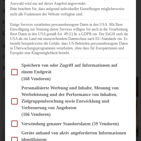
Auswahl wird nur auf dieses Angebot angewendet.
Bitte beachten Sie, dass aufgrund individueller Einstellungen möglicherweise
350 g Mehl
nicht alle Funktionen der Website verfügbar sind.
100 g gemahlene Mandeln
Einige Services verarbeiten personenbezogene Daten in den USA. Mit Ihrer
Einwilligung zur Nutzung dieser Services willigen Sie auch in die Verarbeitung
Guss:
Ihrer Daten in den USA gemäß Art. 49 (1) lit. a GDPR ein. Der EuGH stuft die
USA als ein Land mit unzureichendem Datenschutz nach EU-Standards ein. Es
besteht beispielsweise die Gefahr, dass US-Behörden personenbezogene Daten
4 EL Blutorangensaft
in Überwachungsprogrammen verarbeiten, ohne dass für Europäerinnen und
Europäer eine Klagemöglichkeit besteht.
150 g Puderzucker
Im Folgenden finden Sie eine Liste der Zwecke des IAB Transparency and Consent Fram
Speichern von oder Zugriff auf Informationen auf
Nach Belieben noch 2 EL Orangenlikör zum Tränken
einem Endgerät
(168 Vendoren)
Personalisierte Werbung und Inhalte, Messung von
Werbeleistung und der Performance von Inhalten,
Zielgruppenforschung sowie Entwicklung und
Verbesserung von Angeboten
(166 Vendoren)
Verwendung genauer Standortdaten
(59 Vendoren)
Geräte anhand von aktiv angeforderten Informationen
identifizieren