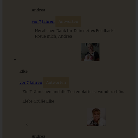
Andrea
vor 7 Jahren
Antworten
Rhabarber Rührkuchen / Kastenkuchen mit Streuseln
Herzlichen Dank für Dein nettes Feedback!
Freue mich, Andrea
ZUM BEITRAG
Elke
vor 7 Jahren
Antworten
Cremiges Lemon Posset - die einfachste Zitronencreme in
nur 10 Minuten
Ein Träumchen und die Tortenplatte ist wunderschön.
Liebe Grüße Elke
ZUM BEITRAG
Andrea