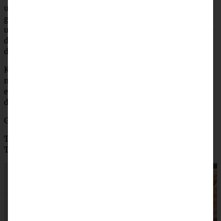
und unterrühren. Wenn alles gut vermischt ist, in eine
gefettete Springform (24–26 cm Durchmesser) einfüllen
und für ca. 60–70 Minuten backen (variiert je nach Größe
der Form ein wenig). Bitte unbedingt eine Stäbchenprobe
durchführen.
Kuchen in der Form abkühlen lassen und gegebenenfalls
noch mit ein wenig Orangenlikör tränken. Dafür mit
einem Zahnstocher Löcher in die Oberfläche pieksen und
den Likör darüberträufeln.
Guss rühren und den Kuchen damit bestreichen.
Tipp: Der Kuchen schmeckt noch besser, wenn er einen
Tag durchgezogen ist!