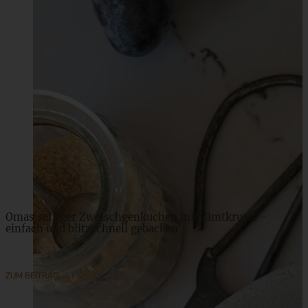
Pfirsich-Gugelhupf mit Mandeln und Frischkäse-Frosting
ZUM BEITRAG
Omas saftiger Zwetschgenkuchen mit Zimtkruste -
einfach und blitzschnell gebacken
ZUM BEITRAG