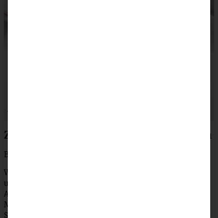
Zubereitung saftiger Blutorangenkuchen
Backofen auf 180 °C (160 °C Umluft) vorheizen.
Weiche Butter mit dem Zucker aufschlagen, die Eier nach
und nach zur Buttermasse zufügen und weiter rühren.
Abrieb, Saft, Vanille und Orangenlikör mischen. Mehl,
Mandeln, Backpulver und Natron in einer weiteren
Schüssel mischen. Beides abwechselnd zum Teig zufügen