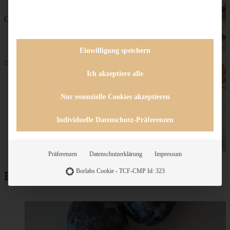
Orangen-Mohnkuchen mit Grand-Marnier
Einwilligung speichern
ZUM BEITRAG
Ich akzeptiere alle
Nur essenzielle Cookies akzeptieren
Individuelle Datenschutz-Präferenzen
Präferenzen
Datenschutzerklärung
Impressum
Borlabs Cookie - TCF-CMP Id: 323
Beliebteste Rezepte