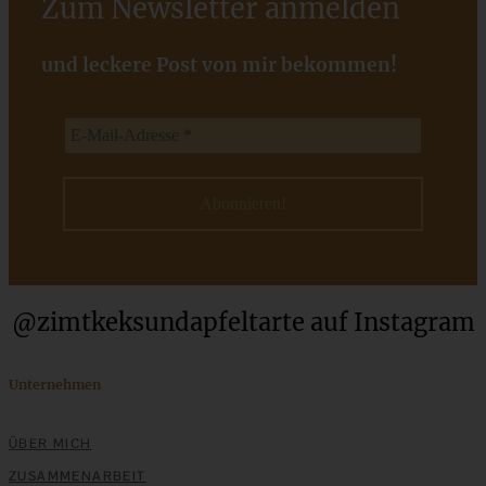
Zum Newsletter anmelden
Mediterran gewürztes Gemüse auf cremigem Tahini-
Minz-Joghurt
und leckere Post von mir bekommen!
ZUM BEITRAG
@zimtkeksundapfeltarte auf Instagram
Unternehmen
Schokoladen-Orangen-Torte mit Mandeln und Schoko-
ÜBER MICH
Ganache
ZUSAMMENARBEIT