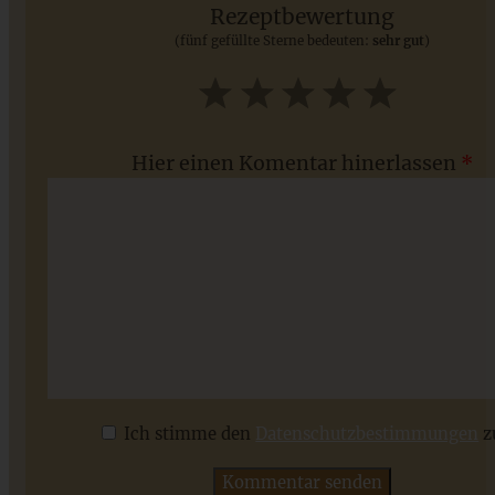
Rezeptbewertung
(fünf gefüllte Sterne bedeuten:
sehr gut
)
ZUM BEITRAG
1
2
3
4
5
Star
Stars
Stars
Stars
Stars
Hier einen Komentar hinerlassen
*
Klassischer Christstollen – Stollen – unser altes
Familienrezept
Ich stimme den
Datenschutzbestimmungen
z
ZUM BEITRAG