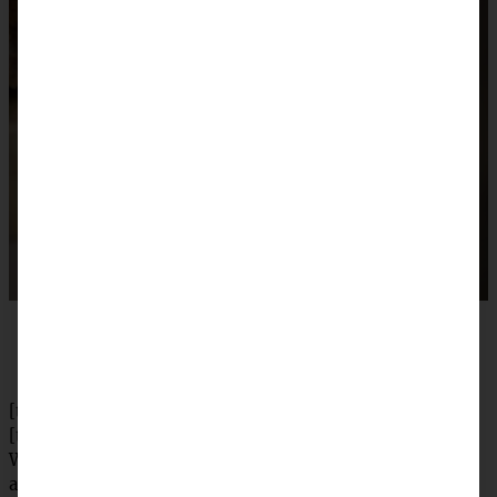
[tabs]
[tab title=”Zubereitung”]
Wasser mit Zucker und Zimt in einer weiten Pfanne
aufkochen. Nsse zugeben und verrühren. Bei mittlerer