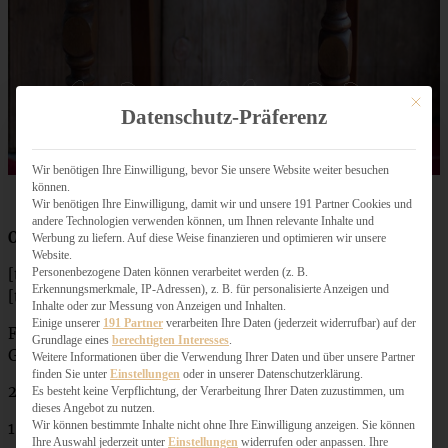
Mit dies
Datenschutz-Präferenz
Wir benötigen Ihre Einwilligung, bevor Sie unsere Website weiter besuchen
können.
Wir benötigen Ihre Einwilligung, damit wir und unsere 191 Partner Cookies und
andere Technologien verwenden können, um Ihnen relevante Inhalte und
Orangen-Guglhupf mit gebrannten Pekan-Nüssen
Werbung zu liefern. Auf diese Weise finanzieren und optimieren wir unsere
Website.
[tabs]
Personenbezogene Daten können verarbeitet werden (z. B.
Erkennungsmerkmale, IP-Adressen), z. B. für personalisierte Anzeigen und
[tab title=”Zutaten”]
Inhalte oder zur Messung von Anzeigen und Inhalten.
Einige unserer
191 Partner
verarbeiten Ihre Daten (jederzeit widerrufbar) auf der
Für eine Guglhupf-Form
Grundlage eines
berechtigten Interesses
.
Gebrannte Pekan-Nüsse:
Weitere Informationen über die Verwendung Ihrer Daten und über unsere Partner
finden Sie unter
Einstellungen
oder in unserer Datenschutzerklärung.
200 g Pekan-Nüsse
Es besteht keine Verpflichtung, der Verarbeitung Ihrer Daten zuzustimmen, um
dieses Angebot zu nutzen.
Wir können bestimmte Inhalte nicht ohne Ihre Einwilligung anzeigen. Sie können
150 g Zucker
Ihre Auswahl jederzeit unter
Einstellungen
widerrufen oder anpassen. Ihre