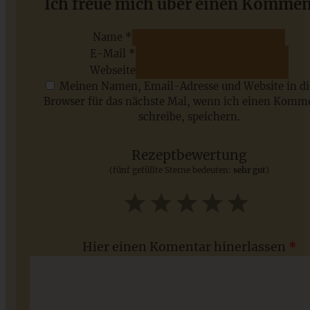
Mandel-Marzipan-Stollen – gelinsicher und einfach!
Ich freue mich über einen Kommen
Name *
E-Mail *
ZUM BEITRAG
Webseite
Meinen Namen, Email-Adresse und Website in d
Browser für das nächste Mal, wenn ich einen Komm
schreibe, speichern.
Saisonale Rezepte im Juli - meine 7 sommerlichen
Lieblinge, die Ihr jetzt unbedingt ausprobieren solltet
Rezeptbewertung
(fünf gefüllte Sterne bedeuten:
sehr gut
)
ZUM BEITRAG
1
2
3
4
5
Star
Stars
Stars
Stars
Stars
Hier einen Komentar hinerlassen
*