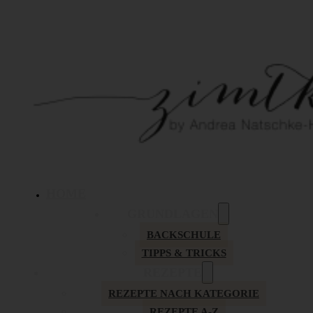
HOME
GRUNDLAGEN
BACKSCHULE
TIPPS & TRICKS
REZEPTE
REZEPTE NACH KATEGORIE
REZEPTE A-Z