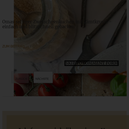
Omas saftiger Zwetschgenkuchen mit Zimtkruste -
einfach und blitzschnell gebacken
ZUM BEITRAG
SKIP TO COMMENT FORM