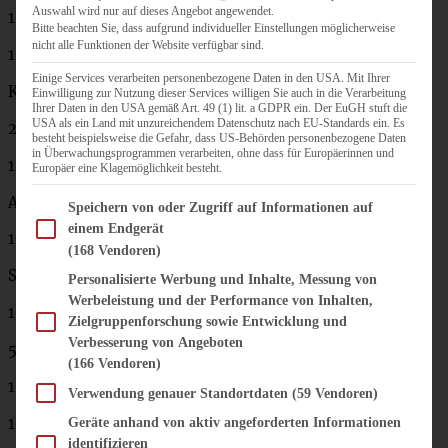
Auswahl wird nur auf dieses Angebot angewendet.
100 ml Wasser
Bitte beachten Sie, dass aufgrund individueller Einstellungen möglicherweise
nicht alle Funktionen der Website verfügbar sind.
1 TL Zimt
Einige Services verarbeiten personenbezogene Daten in den USA. Mit Ihrer
Kuchenteig:
Einwilligung zur Nutzung dieser Services willigen Sie auch in die Verarbeitung
Ihrer Daten in den USA gemäß Art. 49 (1) lit. a GDPR ein. Der EuGH stuft die
USA als ein Land mit unzureichendem Datenschutz nach EU-Standards ein. Es
250 g weiche Butter
besteht beispielsweise die Gefahr, dass US-Behörden personenbezogene Daten
in Überwachungsprogrammen verarbeiten, ohne dass für Europäerinnen und
125 g Zucker
Europäer eine Klagemöglichkeit besteht.
Abgeriebene Schale einer halben Bio-Orange
Im Folgenden finden Sie eine Liste der Zwecke des IAB Transparency and Consent Fram
Speichern von oder Zugriff auf Informationen auf
einem Endgerät
100 g Marzipan-Rohmasse
(168 Vendoren)
Salz
Personalisierte Werbung und Inhalte, Messung von
Werbeleistung und der Performance von Inhalten,
1 Pck. Bourbon-Vanille
Zielgruppenforschung sowie Entwicklung und
Verbesserung von Angeboten
5 Eier
(166 Vendoren)
150 g Mehl
Verwendung genauer Standortdaten
(59 Vendoren)
100 g Speisestärke
Geräte anhand von aktiv angeforderten Informationen
identifizieren