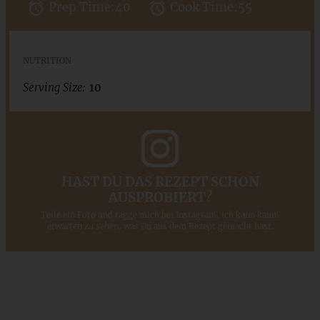
Prep Time:
40
Cook Time:
55
NUTRITION
Serving Size:
10
HAST DU DAS REZEPT SCHON
AUSPROBIERT?
Teile ein Foto und tagge mich bei Instagram, ich kann kaum
erwarten zu sehen, was Du aus dem Rezept gemacht hast.