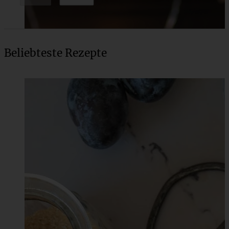
Beliebteste Rezepte
Maronen-Gugelhupf mit Glühwein
ZUM BEITRAG