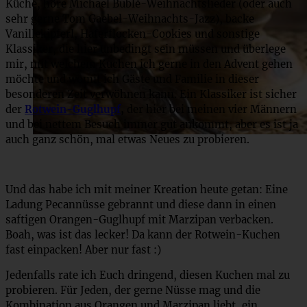
Küche, höre Michael Bublè-Weihnachtslieder (oder auch
sehr gerne Tom Gaebel-Weihnachts-Jazz), backe
Vanillekipferl, Haferflocken-Cookies und sonstige
Klassiker, die hier unbedingt sein müssen und überlege
mir, mit welchem Kuchen ich gerne in den Advent gehen
möchte und womit ich Gäste und Familie in dieser
besonderen Zeit verwöhnen kann. Ein Klassiker ist sicher
der
Rotwein-Guglhupf
,
der hier bei meinen vier Männern
und bei nettem Besuch immer gut ankommt, aber es ist ja
auch ganz schön, mal etwas Neues zu probieren.
Und das habe ich mit meiner Kreation heute getan: Eine
Ladung Pecannüsse gebrannt und diese dann in einen
saftigen Orangen-Guglhupf mit Marzipan verbacken.
Boah, was ist das lecker! Da kann der Rotwein-Kuchen
fast einpacken! Aber nur fast :)
Jedenfalls rate ich Euch dringend, diesen Kuchen mal zu
probieren. Für Jeden, der gerne Nüsse mag und die
Kombination aus Orangen und Marzipan liebt, ein