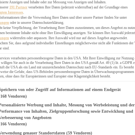
EN, CHUTNEYS
isierte Anzeigen und Inhalte oder zur Messung von Anzeigen und Inhalten.
BLINGSESSEN
unserer
191 Partner
verarbeiten Ihre Daten (jederzeit widerrufbar) auf der Grundlage eines
igten Interesses
.
SCHENKE
Informationen über die Verwendung Ihrer Daten und über unsere Partner finden Sie unter
PTE
lungen
oder in unserer Datenschutzerklärung.
 PIES
ht keine Verpflichtung, der Verarbeitung Ihrer Daten zuzustimmen, um dieses Angebot zu nutz
en bestimmte Inhalte nicht ohne Ihre Einwilligung anzeigen. Sie können Ihre Auswahl jederzei
lungen
widerrufen oder anpassen. Ihre Auswahl wird nur auf dieses Angebot angewendet.
achten Sie, dass aufgrund individueller Einstellungen möglicherweise nicht alle Funktionen der
r sind.
ERWEGS
ervices verarbeiten personenbezogene Daten in den USA. Mit Ihrer Einwilligung zur Nutzung 
 willigen Sie auch in die Verarbeitung Ihrer Daten in den USA gemäß Art. 49 (1) lit. a GDPR e
uft die USA als ein Land mit unzureichendem Datenschutz nach EU-Standards ein. Es besteht
Suche
lsweise die Gefahr, dass US-Behörden personenbezogene Daten in Überwachungsprogrammen
ten, ohne dass für Europäerinnen und Europäer eine Klagemöglichkeit besteht.
genden finden Sie eine Liste der Zwecke des IAB Transparency and Consent Fr
Speichern von oder Zugriff auf Informationen auf einem Endgerät
(168 Vendoren)
Personalisierte Werbung und Inhalte, Messung von Werbeleistung und der
OMAS REZEPTE
as lockeren und
Performance von Inhalten, Zielgruppenforschung sowie Entwicklung und
Verbesserung von Angeboten
n – ganz einfach
(166 Vendoren)
Verwendung genauer Standortdaten
(59 Vendoren)