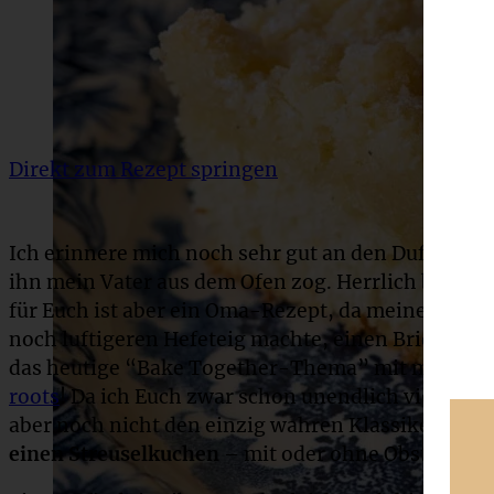
Direkt zum Rezept springen
Ich erinnere mich noch sehr gut an den Duft von
f
ihn mein Vater aus dem Ofen zog. Herrlich buttrig
für Euch ist aber ein Oma-Rezept, da meine Oma f
noch luftigeren Hefeteig machte, einen Briochetei
das heutige “Bake Together-Thema” mit meinem 
roots
! Da ich Euch zwar schon unendlich viele Str
aber noch nicht den einzig wahren Klassiker, näm
einen Streuselkuchen
– mit oder ohne Obst – kom