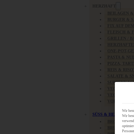
HERZHAFT
BEILAGEN 
BURGER & 
FIX AUF DE
FLEISCH & 
GRILLEN / 
HERZHAFTE
ONE-POT-GE
PASTA & NU
PIZZA, TAR
REIS & RIS
SALATE & S
SUPPENKAS
VEGAN HER
VEGETARIS
VORSPEISEN
Wir benö
SÜSS & HERZHAFT
Wir benö
verwende
BROTAUFST
optimier
BRUNCH & 
Persone