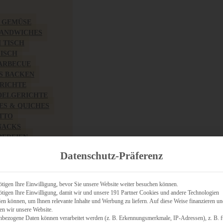
& GEMÜSE
SANDWICHES
M TISCH
FISCH
BARBECUE
S BACKEN
RICHTE
DELGERICHTE
TES & QUICHES
OTTO
NACKS
PEREIEN
ZHAFT
Datenschutz-Präferenz
CHES
tigen Ihre Einwilligung, bevor Sie unsere Website weiter besuchen können.
tigen Ihre Einwilligung, damit wir und unsere 191 Partner Cookies und andere Technologien
n können, um Ihnen relevante Inhalte und Werbung zu liefern. Auf diese Weise finanzieren u
RICH
en wir unsere Website.
FRÜHSTÜCK
nbezogene Daten können verarbeitet werden (z. B. Erkennungsmerkmale, IP-Adressen), z. B. f