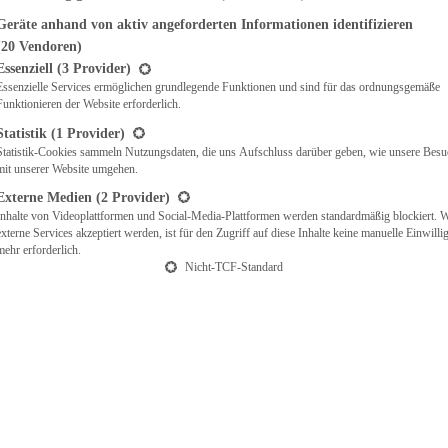
Geräte anhand von aktiv angeforderten Informationen identifizieren
(20 Vendoren)
t eine Liste der Service-Gruppen, für die eine Einwilligung erteilt werden ka
Essenziell
(3 Provider)
Essenzielle Services ermöglichen grundlegende Funktionen und sind für das ordnungsgemäße
Funktionieren der Website erforderlich.
Statistik
(1 Provider)
Statistik-Cookies sammeln Nutzungsdaten, die uns Aufschluss darüber geben, wie unsere Besu
mit unserer Website umgehen.
Externe Medien
(2 Provider)
Inhalte von Videoplattformen und Social-Media-Plattformen werden standardmäßig blockiert. 
externe Services akzeptiert werden, ist für den Zugriff auf diese Inhalte keine manuelle Einwill
mehr erforderlich.
Nicht-TCF-Standard