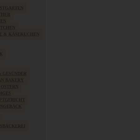
BSTGARTEN
THER
HEN
ÖTCHEN
E & KÄSEKUCHEN
K
& GESÜNDER
AN BAKERY
 OSTERN
IGES
PTGERICHT
INGEBÄCK
SBÄCKEREI