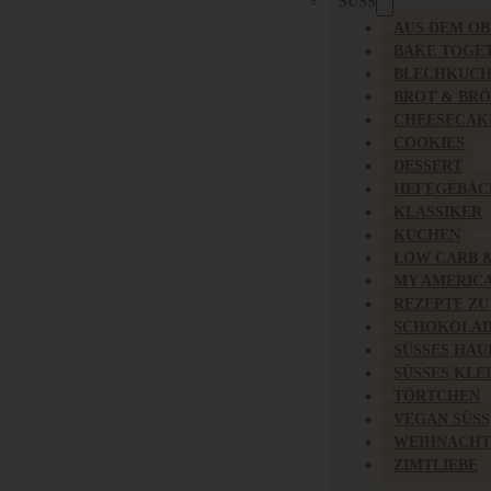
SÜSS
AUS DEM O
BAKE TOGE
BLECHKUC
BROT & BR
CHEESECAK
COOKIES
DESSERT
HEFEGEBÄC
KLASSIKER
KUCHEN
LOW CARB 
MY AMERIC
REZEPTE ZU
SCHOKOLAD
SÜSSES HAU
SÜSSES KLE
TÖRTCHEN
VEGAN SÜSS
WEIHNACHT
ZIMTLIEBE