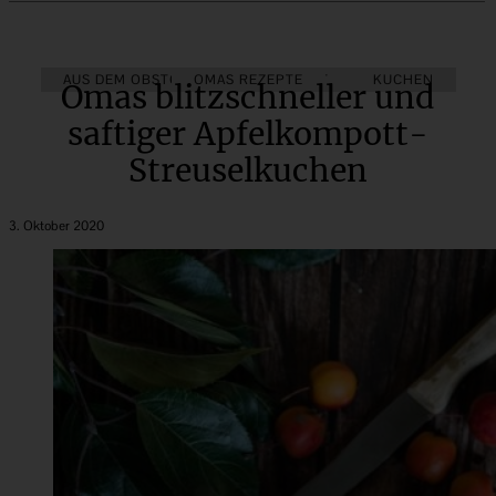
AUS DEM OBSTGARTEN
OMAS REZEPTE
HERBST
KUCHEN
Omas blitzschneller und
saftiger Apfelkompott-
Streuselkuchen
3. Oktober 2020