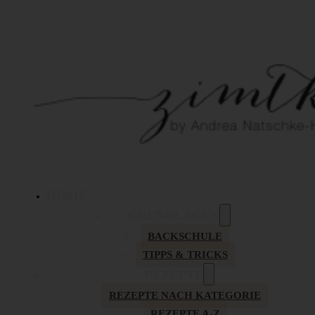
HOME
GRUNDLAGEN
BACKSCHULE
TIPPS & TRICKS
REZEPTE
REZEPTE NACH KATEGORIE
REZEPTE A-Z