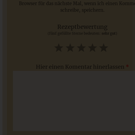
Browser für das nächste Mal, wenn ich einen Komm
schreibe, speichern.
Saisonale Rezepte im Juli - meine 7 sommerlichen
Lieblinge, die Ihr jetzt unbedingt ausprobieren solltet
Rezeptbewertung
(fünf gefüllte Sterne bedeuten:
sehr gut
)
ZUM BEITRAG
1
2
3
4
5
Star
Stars
Stars
Stars
Stars
Hier einen Komentar hinerlassen
*
Blitzschneller Apfel-Rührkuchen mit knusprigen
Walnuss-Streuseln