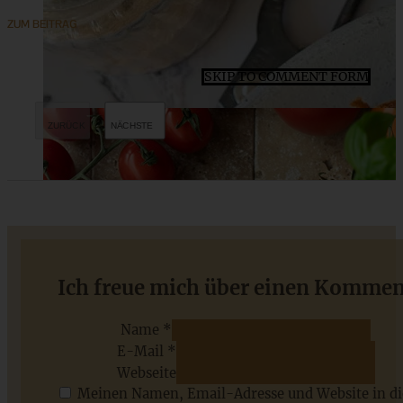
ZUM BEITRAG
SKIP TO COMMENT FORM
Omas versunkener Apfelkuchen – Apfelkuchen sehr fein
Ich freue mich über einen Kommen
Name *
E-Mail *
ZUM BEITRAG
Webseite
Meinen Namen, Email-Adresse und Website in d