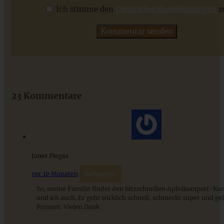
Ich stimme den
Datenschutzbestimmungen
z
ZUM BEITRAG
Das beste Rezept für Omas lockeren und buttrigen
Streuselkuchen - ganz einfach
23 Kommentare
ZUM BEITRAG
Janet Piegsa
vor 10 Monaten
Antworten
So, meine Familie findet den bitzschnellen Apfelkompott-Ku
und ich auch. Er geht wirklich schnell, schmeckt super und gel
Prozent. Vielen Dank