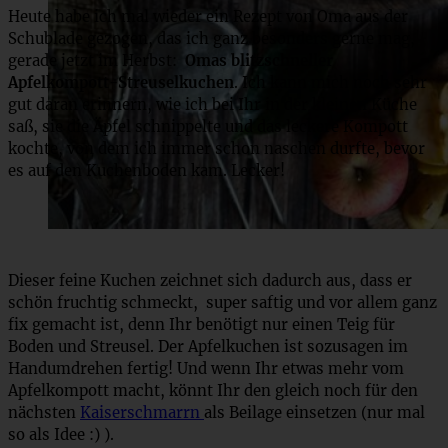
Heute habe ich mal wieder ein Rezept von Oma aus der
Schublade gezogen, das ich ganz besonders gerne mag,
gerade jetzt im Herbst:
Omas blitzschneller
Apfelkompott-Streuselkuchen
. Ich kann mich noch sehr
gut daran erinnern, wie ich bei Ihr in der kleinen Küche
saß, sie die Äpfel schnippelte und das leckere Kompott
kochte, von dem ich immer schon naschen durfte, bevor
es auf den Kuchenboden kam. Lecker!
Dieser feine Kuchen zeichnet sich dadurch aus, dass er
schön fruchtig schmeckt, super saftig und vor allem ganz
fix gemacht ist, denn Ihr benötigt nur einen Teig für
Boden und Streusel. Der Apfelkuchen ist sozusagen im
Handumdrehen fertig! Und wenn Ihr etwas mehr vom
Apfelkompott macht, könnt Ihr den gleich noch für den
nächsten
Kaiserschmarrn
als Beilage einsetzen (nur mal
so als Idee :) ).