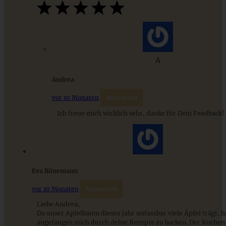
Schneller Zimt-Apfelkuchen mit ‘KRUPS und köstlich’
A
ZUM BEITRAG
Andrea
vor 10 Monaten
Antworten
Ich freue mich wirklich sehr, danke für Dein Feedback!
9 saisonale Rezepte im August – die besten Ideen mit Obst
& Gemüse der Saison
ZUM BEITRAG
Eva Bünemann
vor 10 Monaten
Antworten
Liebe Andrea,
Da unser Apfelbaum dieses Jahr unfassbar viele Äpfel trägt, h
angefangen mich durch deine Rezepte zu backen. Der Kuchen i