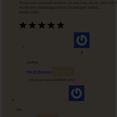
Traum und schmeckt wirklich wie von Oma. Da wir Zimt sehr l
durfte eine Zimtstange vorher im Kompott ziehen…
Danke schön.
“Köstlich backen mit Äpfeln” – mein zweites Buch und
saftiger Apfel-Walnuss-Streusel-Kuchen
A
Andrea
ZUM BEITRAG
vor 10 Monaten
Antworten
Ich freue mich wirklich sehr!
Cremiges Lemon Posset - die einfachste Zitronencreme in
nur 10 Minuten
Liz
ZUM BEITRAG