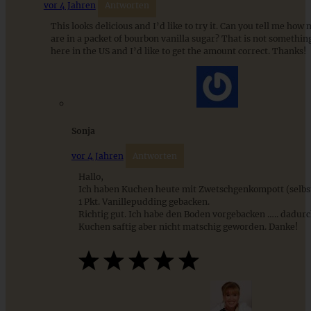
vor 4 Jahren
Antworten
This looks delicious and I’d like to try it. Can you tell me ho
are in a packet of bourbon vanilla sugar? That is not somethin
here in the US and I’d like to get the amount correct. Thanks!
Sonja
vor 4 Jahren
Antworten
Hallo,
Ich haben Kuchen heute mit Zwetschgenkompott (selbs
Saftiger Haselnuss-Apfelkuchen mit knusprigen Nuss-
Streuseln
1 Pkt. Vanillepudding gebacken.
Richtig gut. Ich habe den Boden vorgebacken ….. dadurc
Kuchen saftig aber nicht matschig geworden. Danke!
ZUM BEITRAG