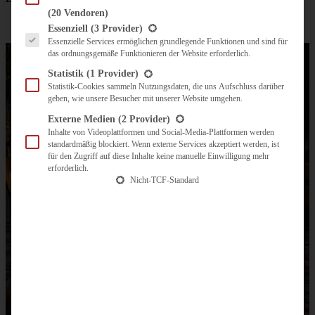
(20 Vendoren)
Es folgt eine Liste der Service-Gruppen, für die eine Einwilligung erteilt werden kann.
Essenziell
(3 Provider)
Essenzielle Services ermöglichen grundlegende Funktionen und sind für
das ordnungsgemäße Funktionieren der Website erforderlich.
Statistik
(1 Provider)
Statistik-Cookies sammeln Nutzungsdaten, die uns Aufschluss darüber
geben, wie unsere Besucher mit unserer Website umgehen.
Externe Medien
(2 Provider)
Inhalte von Videoplattformen und Social-Media-Plattformen werden
standardmäßig blockiert. Wenn externe Services akzeptiert werden, ist
für den Zugriff auf diese Inhalte keine manuelle Einwilligung mehr
erforderlich.
Nicht-TCF-Standard