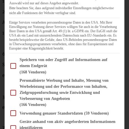
1 Päckchen Bourbon-Vanille-Zucker
Auswahl wird nur auf dieses Angebot angewendet.
Bitte beachten Sie, dass aufgrund individueller Einstellungen möglicherweise
2 TL Backpulver
nicht alle Funktionen der Website verfügbar sind.
Abrieb einer halben Bio-Zitrone
Einige Services verarbeiten personenbezogene Daten in den USA. Mit Ihrer
Einwilligung zur Nutzung dieser Services willigen Sie auch in die Verarbeitung
Ihrer Daten in den USA gemäß Art. 49 (1) lit. a GDPR ein. Der EuGH stuft die
1/2 TL Zimtpulver
USA als ein Land mit unzureichendem Datenschutz nach EU-Standards ein. Es
besteht beispielsweise die Gefahr, dass US-Behörden personenbezogene Daten
in Überwachungsprogrammen verarbeiten, ohne dass für Europäerinnen und
Europäer eine Klagemöglichkeit besteht.
6 Äpfel
Im Folgenden finden Sie eine Liste der Zwecke des IAB Transparency and Consent Fram
Speichern von oder Zugriff auf Informationen auf
Saft einer Zitrone
einem Endgerät
(168 Vendoren)
etwas Apfelsaft
Personalisierte Werbung und Inhalte, Messung von
Werbeleistung und der Performance von Inhalten,
Zielgruppenforschung sowie Entwicklung und
3 – 4 EL Zucker (je nach gewünschter Süße)
Verbesserung von Angeboten
(166 Vendoren)
evtl. etwas Vanillepuddingpulver
Verwendung genauer Standortdaten
(59 Vendoren)
Geräte anhand von aktiv angeforderten Informationen
Zimtzucker
identifizieren