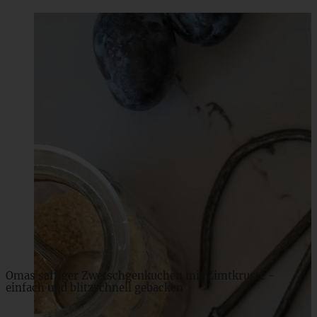
Zwetschgenkuchen mit Walnüssen und Streuseln
ZUM BEITRAG
Omas saftiger Zwetschgenkuchen mit Zimtkruste -
einfach und blitzschnell gebacken