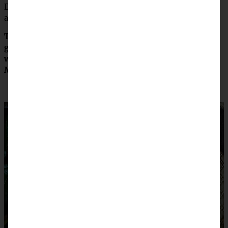
Den Kuchen 40 – 45 Minuten backen, in der Form
auskühlen lassen.
Tipp: bei Oma wurde der Kuchen immer genau so
gebacken und war prima, allerdings der Boden etwas
weich. Daher backe ich mir den Boden immer erst 15
Minuten vor! Macht es, wie Ihr es lieber mögt!