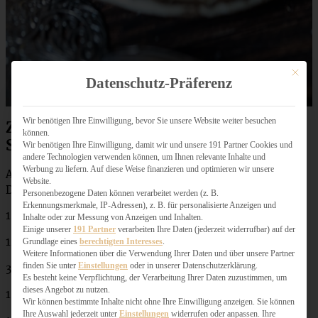
Mit dies
Datenschutz-Präferenz
Wir benötigen Ihre Einwilligung, bevor Sie unsere Website weiter besuchen
Zutaten blitzschneller Apfelkompott-
können.
Streuselkuchen
Wir benötigen Ihre Einwilligung, damit wir und unsere 191 Partner Cookies und
andere Technologien verwenden können, um Ihnen relevante Inhalte und
Werbung zu liefern. Auf diese Weise finanzieren und optimieren wir unsere
Ausreichend für eine Springform von 24 bis 26 cm
Website.
Durchmesser
Personenbezogene Daten können verarbeitet werden (z. B.
Erkennungsmerkmale, IP-Adressen), z. B. für personalisierte Anzeigen und
1 Ei
Inhalte oder zur Messung von Anzeigen und Inhalten.
Einige unserer
191 Partner
verarbeiten Ihre Daten (jederzeit widerrufbar) auf der
125 g Butter
Grundlage eines
berechtigten Interesses
.
Weitere Informationen über die Verwendung Ihrer Daten und über unsere Partner
finden Sie unter
Einstellungen
oder in unserer Datenschutzerklärung.
300 g Mehl
Es besteht keine Verpflichtung, der Verarbeitung Ihrer Daten zuzustimmen, um
dieses Angebot zu nutzen.
150 g brauner Zucker
Wir können bestimmte Inhalte nicht ohne Ihre Einwilligung anzeigen. Sie können
Ihre Auswahl jederzeit unter
Einstellungen
widerrufen oder anpassen. Ihre