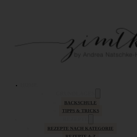
HOME
GRUNDLAGEN
BACKSCHULE
TIPPS & TRICKS
REZEPTE
REZEPTE NACH KATEGORIE
REZEPTE A-Z