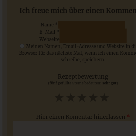
Cremiger Schokoladen-Cheesecake – Chocolate
Ich freue mich über einen Kommen
Cheesecake
Name *
E-Mail *
ZUM BEITRAG
Webseite
Meinen Namen, Email-Adresse und Website in d
Browser für das nächste Mal, wenn ich einen Komm
schreibe, speichern.
Saisonale Rezepte im Juli - meine 7 sommerlichen
Lieblinge, die Ihr jetzt unbedingt ausprobieren solltet
Rezeptbewertung
(fünf gefüllte Sterne bedeuten:
sehr gut
)
ZUM BEITRAG
1
2
3
4
5
Star
Stars
Stars
Stars
Stars
Hier einen Komentar hinerlassen
*