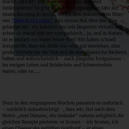
macht „BOOM” und man weiß genau, das wird
funktionieren! So ging es mir im vergangenen Jahr auf
einem Barcamp in Berlin, wo ich dem wunderbaren Marc
von
“Bake to the roots”
zum ersten Mal über den Weg
gelaufen bin! Wir kannten uns seit längerem virtuell und
schon da war er mir irre sympathisch… ja, und in Natura
ist er einfach ein super feiner Kerl! Wir haben schnell
festgestellt, dass wir beide uns sehr gut verstehen, eine
große Vorliebe für die USA und die amerikanische Bäckerei
haben und wahrscheinlich – nach jüngsten Ereignissen –
im vorigen Leben mal Brüderlein und Schwesterlein
waren, oder so……
Denn in den vergangenen Wochen passierte es mehrfach
– natürlich unbeabsichtigt -, dass wir, frei nach dem
Motto „zwei Dumme, ein Gedanke“ nahezu zeitgleich die
gleichen Rezepte posteten: er Scones – ich Scones, ich
einen Cheesecake gefüllten Guglhupf – er einen