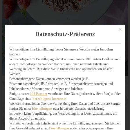
Mit dies
Datenschutz-Präferenz
Wir benötigen Ihre Einwilligung, bevor Sie unsere Website weiter besuchen
können.
Wir benötigen Ihre Einwilligung, damit wir und unsere 191 Partner Cookies und
andere Technologien verwenden können, um Ihnen relevante Inhalte und
Werbung zu liefern. Auf diese Weise finanzieren und optimieren wir unsere
Website.
Personenbezogene Daten können verarbeitet werden (z. B.
Erkennungsmerkmale, IP-Adressen), z. B. für personalisierte Anzeigen und
Inhalte oder zur Messung von Anzeigen und Inhalten.
Einige unserer
191 Partner
verarbeiten Ihre Daten (jederzeit widerrufbar) auf der
Grundlage eines
berechtigten Interesses
.
Weitere Informationen über die Verwendung Ihrer Daten und über unsere Partner
finden Sie unter
Einstellungen
oder in unserer Datenschutzerklärung.
Es besteht keine Verpflichtung, der Verarbeitung Ihrer Daten zuzustimmen, um
dieses Angebot zu nutzen.
Wir können bestimmte Inhalte nicht ohne Ihre Einwilligung anzeigen. Sie können
Ihre Auswahl jederzeit unter
Einstellungen
widerrufen oder anpassen. Ihre