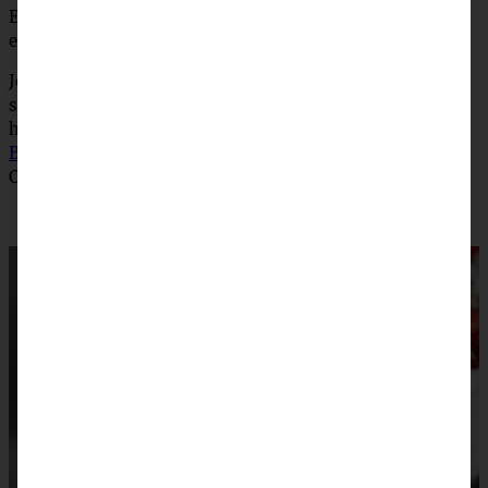
Erdbeeren und Schokolade als Topping…. Sehr lecker und
easy-peasy zubereitet!
Jetzt klick’ ich mich aber schnell mal zu Marc, ich bin
schon ganz doll gespannt, was er zum Thema gezaubert
hat! Und Ihr solltet natürlich auch gleich mal
auf seinen
Blog
hüpfen und schauen, wie man „Erdbeeren und
Cheesecake“ noch interpretieren kann.