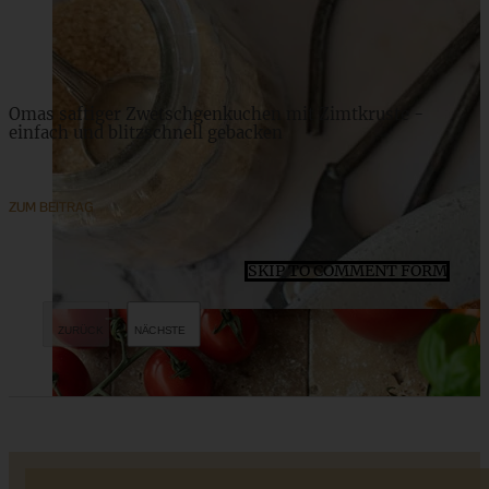
ZUM BEITRAG
Omas saftiger Zwetschgenkuchen mit Zimtkruste -
einfach und blitzschnell gebacken
ZUM BEITRAG
SKIP TO COMMENT FORM