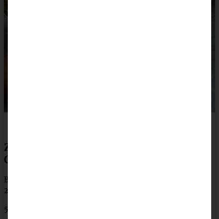
Zutaten No-bake Strawberry-
Cheesecake mit OREO-Boden
Boden:
200 g Oreos
50 g gemahlene Mandeln